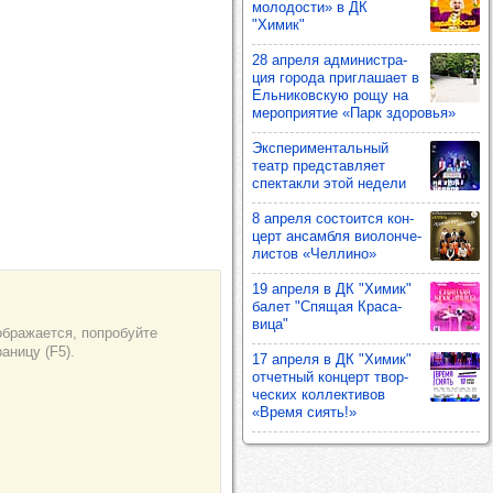
моло­дости» в ДК
"Химик"
28 апреля адми­нис­тра­
ция города приг­ла­шает в
Ель­ни­ков­скую рощу на
мероп­ри­ятие «Парк здо­ровья»
Экспе­ри­мен­таль­ный
театр пред­став­ляет
спек­такли этой недели
8 апреля сос­то­ится кон­
церт ансам­бля виолон­че­
лис­тов «Чел­лино»
19 апреля в ДК "Химик"
балет "Спя­щая Кра­са­
вица"
17 апреля в ДК "Химик"
отчет­ный кон­церт твор­
чес­ких кол­лек­ти­вов
«Время сиять!»