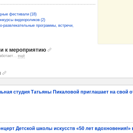
адные фестивали
(18)
онкурсы видеороликов
(2)
но-развлекательные программы, встречи,
и к мероприятию
аботает
…
ещё
я
ь­ная сту­дия Тать­яны Пика­ло­вой приг­ла­шает на свой 
н­церт Дет­ской школы искусств «50 лет вдох­но­ве­ния!»