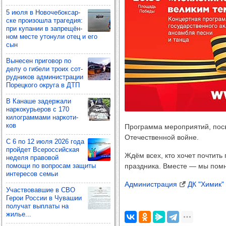
5 июля в Ново­че­бок­сар­
ске про­изошла тра­ге­дия:
при купа­нии в зап­ре­щён­
ном месте уто­нули отец и его
сын
Выне­сен при­го­вор по
делу о гибели троих сот­
руд­ни­ков адми­нис­тра­ции
Порец­кого округа в ДТП
В Канаше задер­жали
нар­ко­курь­еров с 170
килог­рам­мами нар­ко­ти­
ков
Программа мероприятий, пос
Отечественной войне.
С 6 по 12 июля 2026 года
прой­дет Все­рос­сий­ская
Ждём всех, кто хочет почтить
неделя пра­во­вой
помощи по воп­ро­сам защиты
праздника. Вместе — мы помн
инте­ре­сов семьи
Администрация
ДК "Химик"
Учас­тво­вав­шие в СВО
Герои Рос­сии в Чува­шии
полу­чат вып­латы на
жилье...