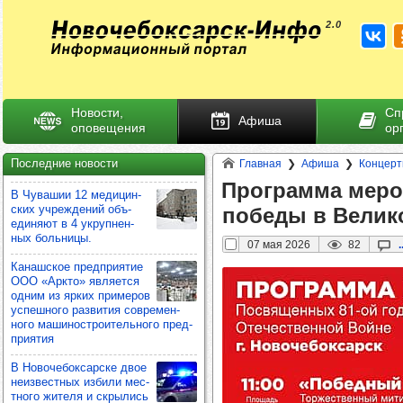
Новости,
Сп
Афиша
оповещения
ор
Последние новости
Главная
Афиша
Концерт
Прог­рамма мероп
В Чува­шии 12 меди­цин­
ских учреж­де­ний объ­
победы в Вели­ко
еди­няют в 4 укруп­нен­
ных боль­ницы.
07 мая 2026
82
.
Канаш­ское пред­при­ятие
ООО «Аркто» явля­ется
одним из ярких при­ме­ров
успеш­ного раз­ви­тия сов­ре­мен­
ного маши­нос­тро­итель­ного пред­
при­ятия
В Ново­че­бок­сар­ске двое
неиз­вес­тных избили мес­
тного жителя и скры­лись