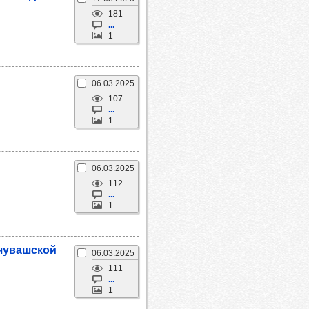
181
...
1
06.03.2025
107
...
1
06.03.2025
112
...
1
 чуваш­ской
06.03.2025
111
...
1