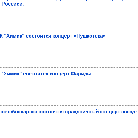
 Рос­сией.
К "Химик" сос­то­ится кон­церт «Пуш­ко­тека»
 "Химик" сос­то­ится кон­церт Фариды
во­че­бок­сар­ске сос­то­ится праз­днич­ный кон­церт звезд