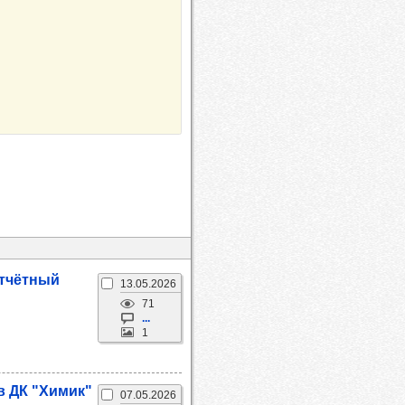
отчёт­ный
13.05.2026
71
...
1
 в ДК "Химик"
07.05.2026