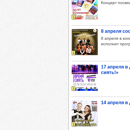
Концерт посвя
1
8 апреля сос
8 апреля в ко
исполнит прог
1
17 апреля в 
сиять!»
1
14 апреля в 
1