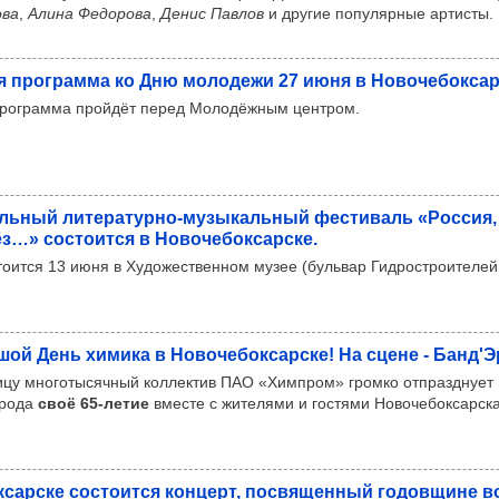
ова
,
Алина Федорова
,
Денис Павлов
и другие популярные артисты.
я прог­рамма ко Дню моло­дежи 27 июня в Ново­че­бок­сар
рограмма пройдёт перед Молодёжным центром.
аль­ный лите­ра­турно-музы­каль­ный фес­ти­валь «Рос­сия
…» сос­то­ится в Ново­че­бок­сар­ске.
оится 13 июня в Художественном музее (бульвар Гидростроителей, 
шой День химика в Ново­че­бок­сар­ске! На сцене - Банд'
ницу многотысячный коллектив ПАО «Химпром» громко отпразднует
орода
своё 65-летие
вместе с жителями и гостями Новочебоксарска
­сар­ске сос­то­ится кон­церт, пос­вя­щен­ный годов­щине во