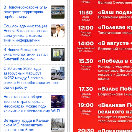
В Ново­че­бок­сар­ске бла­
го­ус­троят тер­ри­то­рию
гор­боль­ницы
Соц­блок адми­нис­тра­ции
Ново­че­бок­сар­ска воз­гла­
вила учи­тель мате­ма­
тики и инфор­ма­тики
В Ново­че­бок­сар­ске с
окна мно­го­этажки выпал
5-лет­ний ребе­нок
С 20 июля 2026 года
авто­бус­ный мар­шрут
№262 между Чебок­са­
рами и Ново­че­бок­сар­ском прек­
ра­тил работу
На оста­нов­ках общес­
твен­ного тран­спорта в
Чебок­са­рах можно под­
клю­читься к бес­плат­ному Wi-Fi
Вете­рану труда в Канаш­
ском МО перес­чи­тали
вып­латы за 5 лет