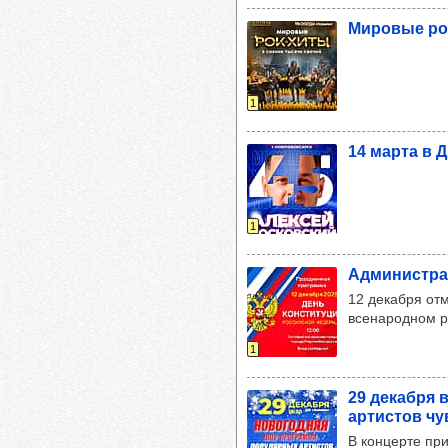
Миро­вые ро
1
14 марта в Д
1
Адми­нис­тра
12 декабря отм
всенародном р
1
29 декабря в
артис­тов ч
В концерте пр