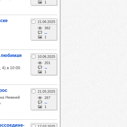
1
­ске
21.06.2025
362
...
1
, люби­мая
10.06.2025
201
4) в 10:00.
...
1
Эрос
21.05.2025
 на Нижней
267
.
...
1
с­со­еди­не­
17.03.2025