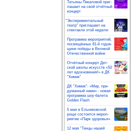
Тать­яны Пика­ло­вой приг­
ла­шает на свой отчёт­ный
кон­церт
"Экспе­ри­мен­таль­ный
театр" приг­ла­шает на
спек­такли этой недели:
Прог­рамма мероп­ри­ятий,
пос­вя­щён­ных 81-й годов­
щине победы в Вели­кой
Оте­чес­твен­ной войне
Отчёт­ный кон­церт Дет­
ской школы искусств «50
лет вдох­но­ве­ния!» в ДК
"Химик"
ДК "Химик": «Мир, при­
ду­ман­ный нами» - новая
прог­рамма шоу‑балета
Golden Flash
5 мая в Ель­ни­ков­ской
роще сос­то­ится мероп­
ри­ятие «Парк здо­ровья».
12 мая "Танцы нашей