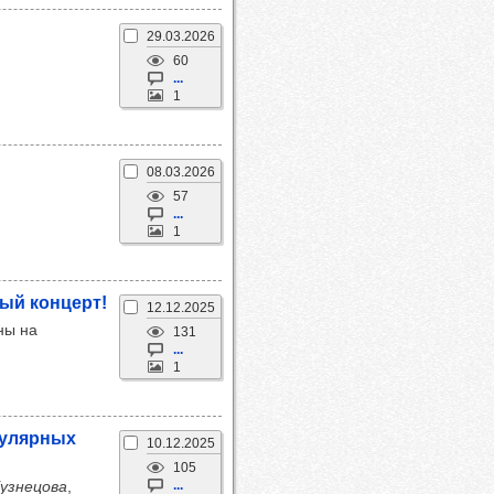
29.03.2026
60
...
1
08.03.2026
57
...
1
ный кон­церт!
12.12.2025
ны на
131
...
1
у­ляр­ных
10.12.2025
105
узнецова
,
...