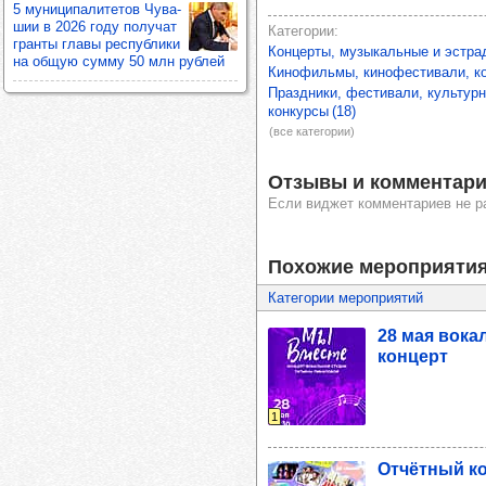
5 муни­ци­па­ли­те­тов Чува­
шии в 2026 году полу­чат
Категории
гранты главы рес­пуб­лики
Концерты, музыкальные и эстр
на общую сумму 50 млн руб­лей
Кинофильмы, кинофестивали, к
Праздники, фестивали, культур
конкурсы
(18)
(все категории)
Отзывы и комментари
Если виджет комментариев не р
Похожие мероприяти
Категории мероприятий
28 мая вокал
кон­церт
1
Отчёт­ный ко