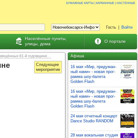
Бумажные карты | карманные | настенные
Гость
|
Войти
Населённые пункты,
О портале
улицы, дома
Афиша
свящённых 81-й годовщине…
ине
16 мая «Мир, при­ду­ман­
ный нами» - новая прог­
рамма шоу‑балета
Golden Flash
16 мая «Мир, при­ду­ман­
ный нами» - новая прог­
рамма шоу‑балета
Golden Flash
24 мая отчет­ный кон­церт
Dance Studio RANDOM
28 мая вокаль­ная сту­дия