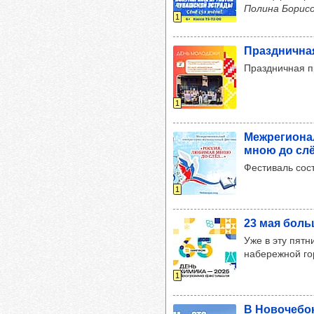
Полина Борис
1
Праз­днич­на
Праздничная п
1
Меж­ре­ги­он
мною до слёз
Фестиваль сост
1
23 мая боль­
Уже в эту пят
набережной г
1
В Ново­че­бок