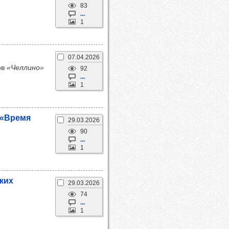
83
...
1
07.04.2026
ов
«Челлино»
92
...
1
в «Время
29.03.2026
90
...
1
ских
29.03.2026
74
...
1