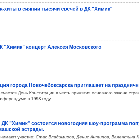
к-хиты в сиянии тысячи све­чей в ДК "Химик"
К "Химик" кон­церт Алек­сея Мос­ков­ского
­ция города Ново­че­бок­сар­ска приг­ла­шает на праз­днич­
ечается День Конституции в честь принятия основного закона стра
еферендуме в 1993 году.
 ДК "Химик" сос­то­ится ново­год­няя шоу-прог­рамма поп
уваш­ской эстрады.
инимают участие:
Стас Владимиров
,
Денис Антипов
,
Валентина К