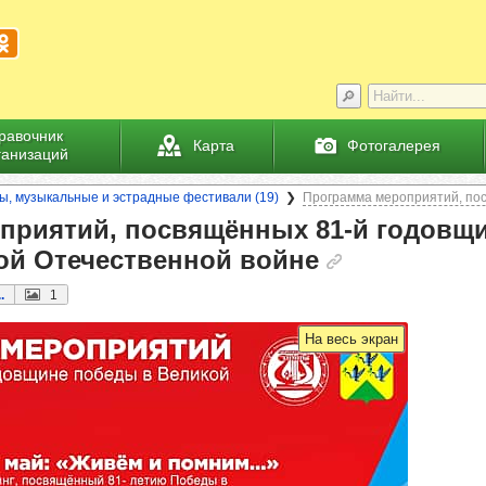
равочник
Карта
Фотогалерея
ганизаций
ы, музыкальные и эстрадные фестивали (19)
Программа мероприятий, по
­ри­ятий, пос­вя­щён­ных 81-й годов­щ
й Оте­чес­твен­ной войне
..
1
На весь экран