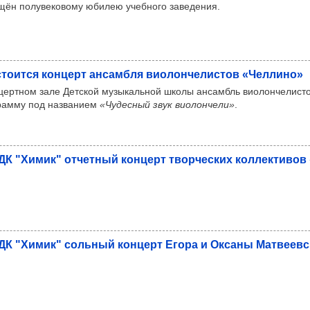
щён полувековому юбилею учебного заведения.
­то­ится кон­церт ансам­бля виолон­че­лис­тов «Чел­лино»
нцертном зале Детской музыкальной школы ансамбль виолончелист
рамму под названием
«Чудесный звук виолончели»
.
ДК "Химик" отчет­ный кон­церт твор­чес­ких кол­лек­ти­во
ДК "Химик" соль­ный кон­церт Егора и Оксаны Мат­ве­ев­