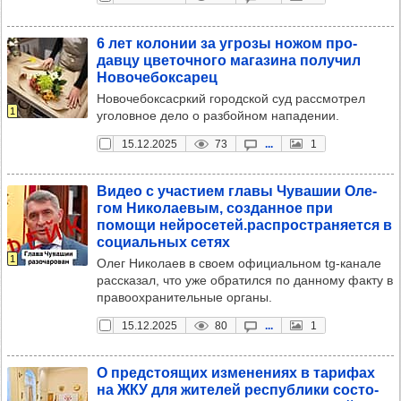
6 лет коло­нии за угрозы ножом про­
давцу цве­точ­ного мага­зина полу­чил
Ново­че­бок­са­рец
Новочебоксасркий городской суд рассмотрел
1
уголовное дело о разбойном нападении.
15.12.2025
73
...
1
Видео с учас­тием главы Чува­шии Оле­
гом Нико­ла­евым, соз­дан­ное при
помощи ней­ро­се­тей.рас­прос­тра­ня­ется в
соци­аль­ных сетях
1
Олег Николаев в своем официальном tg-канале
рассказал, что уже обратился по данному факту в
правоохранительные органы.
15.12.2025
80
...
1
О пред­сто­ящих изме­не­ниях в тари­фах
на ЖКУ для жите­лей рес­пуб­лики сос­то­