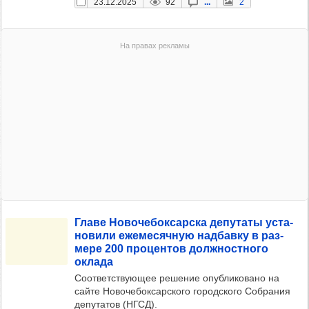
23.12.2025
92
...
2
Главе Ново­че­бок­сар­ска депу­таты уста­
но­вили еже­ме­сяч­ную над­бавку в раз­
мере 200 про­цен­тов дол­жнос­тного
оклада
Соответствующее решение опубликовано на
сайте Новочебоксарского городского Собрания
депутатов (НГСД).