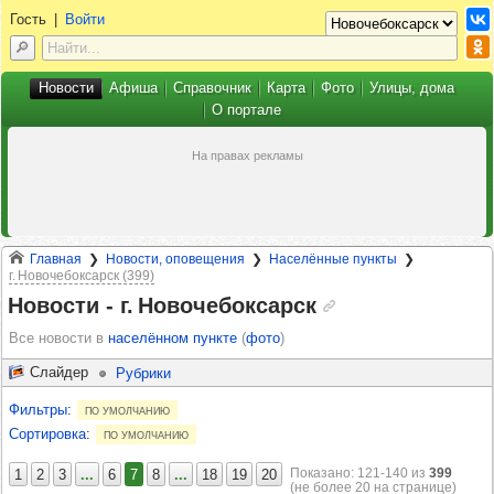
Гость
|
Войти
Новости
Афиша
Справочник
Карта
Фото
Улицы, дома
О портале
Главная
Новости, оповещения
Населённые пункты
г. Новочебоксарск (399)
Новости -​ г. Новочебоксарск
Все новости в
населённом пункте
(
фото
)
Слайдер
Рубрики
Фильтры
:
по умолчанию
Сортировка
:
по умолчанию
Показано: 121‑140 из
399
1
2
3
...
6
7
8
...
18
19
20
(не более 20 на странице)