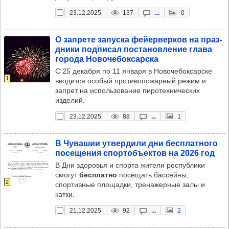
23.12.2025
137
...
0
О зап­рете запуска фей­ер­вер­ков на праз­
дники под­пи­сал пос­та­нов­ле­ние глава
города Ново­че­бок­сар­ска
С 25 декабря по 11 января в Новочебоксарске
1
вводится особый противопожарный режим и
запрет на использование пиротехнических
изделий.
23.12.2025
88
...
1
В Чува­шии утвер­дили дни бес­плат­ного
посе­ще­ния спор­тобъ­ек­тов на 2026 год
В Дни здоровья и спорта жители республики
смогут
бесплатно
посещать бассейны,
2
спортивные площадки, тренажерные залы и
катки.
21.12.2025
92
...
2