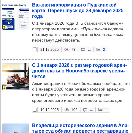
Важ­ная инфор­ма­ция о Пуш­кин­ской
карте: Пере­вы­пуск до 28 декабря 2025
года
С 1 января 2026 года ВТБ становится банком-
2
оператором программы
«Пушкинская карта»
,
поэтому карты, выпущенные
«Почта Банком»
,
перестанут действовать.
21.12.2025
78
...
2
С 1 января 2026 г. раз­мер годо­вой арен­
дной платы в Ново­че­бок­сар­ске уве­ли­
чится
Администрация г. Новочебоксарска сообщает, что
1
с 1 января 2026 года размер годовой арендной
платы будет увеличен на размер уровня
среднегодового индекса потребительских цен.
19.12.2025
102
...
1
Вла­дельца исто­ри­чес­кого зда­ния в Ала­
тыре суд обя­зал про­вести рес­тав­ра­цию