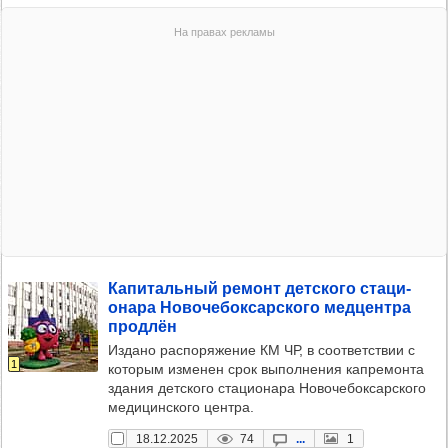
Капи­таль­ный ремонт дет­ского ста­ци­
онара Ново­че­бок­сар­ского мед­цен­тра
прод­лён
Издано распоряжение КМ ЧР, в соответствии с
1
которым изменен срок выполнения капремонта
здания детского стационара Новочебоксарского
медицинского центра.
18.12.2025
74
...
1