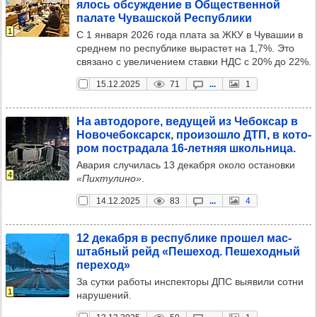
ялось обсуж­де­ние в Общес­твен­ной
палате Чуваш­ской Рес­пуб­лики
1
С 1 января 2026 года плата за ЖКУ в Чувашии в
среднем по республике вырастет на 1,7%. Это
связано с увеличением ставки НДС с 20% до 22%.
15.12.2025
71
...
1
На авто­до­роге, веду­щей из Чебок­сар в
Ново­че­бок­сарск, про­изошло ДТП, в кото­
ром пос­тра­дала 16-лет­няя школь­ница.
Авария случилась 13 декабря около остановки
4
«Пихтулино»
.
14.12.2025
83
...
4
12 декабря в рес­пуб­лике про­шел мас­
штаб­ный рейд «Пеше­ход. Пеше­ход­ный
пере­ход»
За сутки работы инспекторы ДПС выявили сотни
1
нарушений.