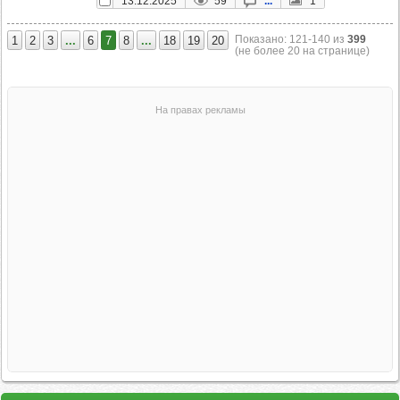
13.12.2025
59
...
1
Показано: 121‑140 из
399
1
2
3
...
6
7
8
...
18
19
20
(не более 20 на странице)