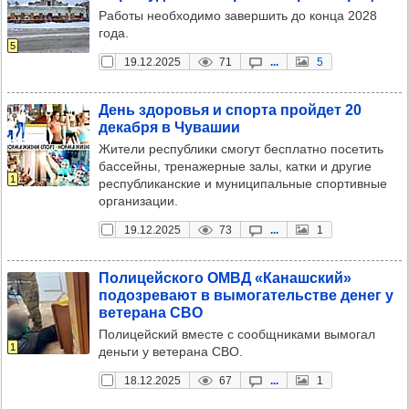
Работы необходимо завершить до конца 2028
года.
5
19.12.2025
71
...
5
День здо­ровья и спорта прой­дет 20
декабря в Чува­шии
Жители республики смогут бесплатно посетить
бассейны, тренажерные залы, катки и другие
1
республиканские и муниципальные спортивные
организации.
19.12.2025
73
...
1
Поли­цей­ского ОМВД «Канаш­ский»
подоз­ре­вают в вымо­га­тель­стве денег у
вете­рана СВО
Полицейский вместе с сообщниками вымогал
1
деньги у ветерана СВО.
18.12.2025
67
...
1