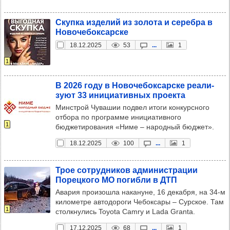
Скупка изде­лий из золота и серебра в
Ново­че­бок­сар­ске
18.12.2025
53
...
1
1
В 2026 году в Ново­че­бок­сар­ске реали­
зуют 33 ини­ци­атив­ных про­екта
Минстрой Чувашии подвел итоги конкурсного
отбора по программе инициативного
1
бюджетирования «Ниме – народный бюджет».
18.12.2025
100
...
1
Трое сот­руд­ни­ков адми­нис­тра­ции
Порец­кого МО погибли в ДТП
Авария произошла накануне, 16 декабря, на 34-м
километре автодороги Чебоксары – Сурское. Там
1
столкнулись Toyota Camry и Lada Granta.
17.12.2025
68
...
1