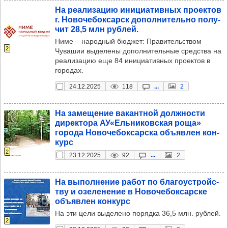
На реали­за­цию ини­ци­атив­ных про­ек­тов
г. Ново­че­бок­сарск допол­ни­тельно полу­
чит 28,5 млн руб­лей.
Ниме – народный бюджет: Правительством
2
Чувашии выделены дополнительные средства на
реализацию еще 84 инициативных проектов в
городах.
24.12.2025
118
...
2
На заме­ще­ние вакан­тной дол­жности
дирек­тора АУ«Ель­ни­ков­ская роща»
города Ново­че­бок­сар­ска объ­яв­лен кон­
курс
2
23.12.2025
92
...
2
На выпол­не­ние работ по бла­го­ус­тройс­
тву и озе­ле­не­ние в Ново­че­бок­сар­ске
объ­яв­лен кон­курс
На эти цели выделено порядка 36,5 млн. рублей.
2