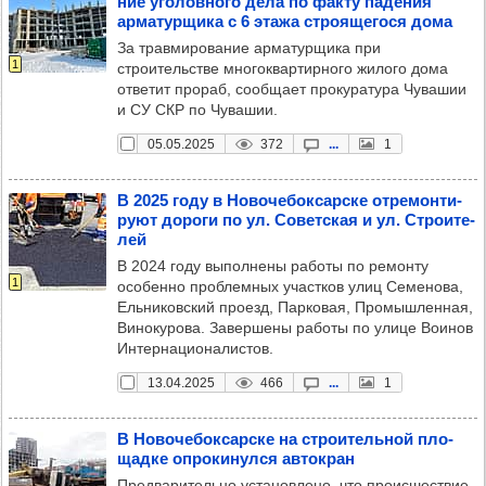
ние уго­лов­ного дела по факту паде­ния
арма­тур­щика с 6 этажа стро­яще­гося дома
За травмирование арматурщика при
1
строительстве многоквартирного жилого дома
ответит прораб, сообщает прокуратура Чувашии
и СУ СКР по Чувашии.
05.05.2025
372
...
1
В 2025 году в Ново­че­бок­сар­ске отре­мон­ти­
руют дороги по ул. Совет­ская и ул. Стро­ите­
лей
В 2024 году выполнены работы по ремонту
1
особенно проблемных участков улиц Семенова,
Ельниковский проезд, Парковая, Промышленная,
Винокурова. Завершены работы по улице Воинов
Интернационалистов.
13.04.2025
466
...
1
В Ново­че­бок­сар­ске на стро­итель­ной пло­
щадке опро­ки­нулся авток­ран
Предварительно установлено, что происшествие