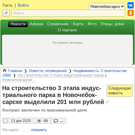
Гость
|
Войти
Новости
Афиша
Справочник
Карта
Фото
Улицы, дома
О портале
Главная
Новости, оповещения
Недвижимость. Строительство
(398)
На строительство 3 этапа индустриального парка в
Новочебоксарске…
На стро­итель­ство 3 этапа индус­
три­аль­ного парка в Ново­че­бок­
сар­ске выде­лили 201 млн руб­лей
Контракт заключен по максимальной цене.
13 дек 2025
88
...
На карте
показать