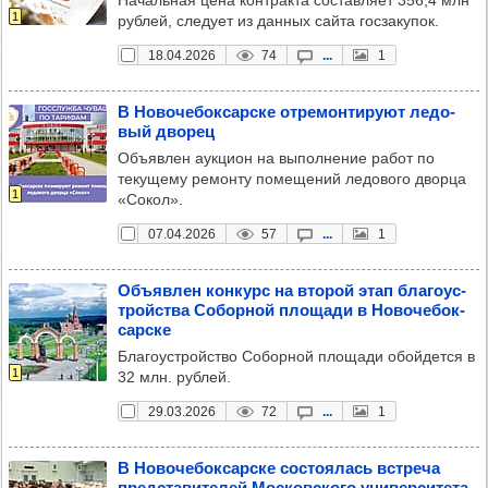
1
рублей, следует из данных сайта госзакупок.
18.04.2026
74
...
1
В Ново­че­бок­сар­ске отре­мон­ти­руют ледо­
вый дво­рец
Объявлен аукцион на выполнение работ по
текущему ремонту помещений ледового дворца
1
«Сокол».
07.04.2026
57
...
1
Объ­яв­лен кон­курс на вто­рой этап бла­го­ус­
тройс­тва Собор­ной пло­щади в Ново­че­бок­
сар­ске
Благоустройство Соборной площади обойдется в
1
32 млн. рублей.
29.03.2026
72
...
1
В Ново­че­бок­сар­ске сос­то­ялась встреча
пред­ста­ви­те­лей Мос­ков­ского уни­вер­си­тета