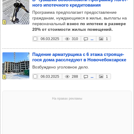
ного ипо­теч­ного кре­ди­то­ва­ния
Программа предполагает предоставление
гражданам, нуждающимся в жилье, выплаты на
1
первоначальный
взнос по ипотеке в размере
20% от стоимости жилых помещений.
06.03.2025
310
...
1
Паде­ние арма­тур­щика с 6 этажа стро­яще­
гося дома рас­сле­дуют в Ново­че­бок­сар­ске
Возбуждено уголовное дело.
06.03.2025
288
...
1
1