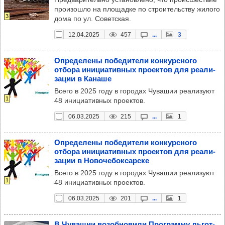
произошло на площадке по строительству жилого
3
дома по ул. Советская.
12.04.2025
457
...
3
Опре­де­лены побе­ди­тели кон­кур­сного
отбора ини­ци­атив­ных про­ек­тов для реали­
за­ции в Канаше
Всего в 2025 году в городах Чувашии реализуют
1
48 инициативных проектов.
06.03.2025
215
...
1
Опре­де­лены побе­ди­тели кон­кур­сного
отбора ини­ци­атив­ных про­ек­тов для реали­
за­ции в Ново­че­бок­сар­ске
Всего в 2025 году в городах Чувашии реализуют
1
48 инициативных проектов.
06.03.2025
201
...
1
В Чува­шии возоб­но­вили Прог­рамму льгот­