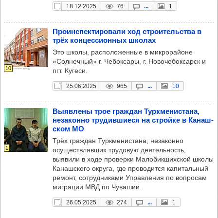
18.12.2025
76
...
1
Про­ин­спек­ти­ро­вали ход стро­итель­ства в
трёх кон­цес­си­он­ных шко­лах
Это школы, расположенные в микрорайоне
«Солнечный» г. Чебоксары, г. Новочебоксарск и
10
пгт. Кугеси.
25.06.2025
965
...
10
Выяв­лены трое граж­дан Тур­кме­нис­тана,
неза­конно тру­див­ши­еся на стройке в Канаш­
ском МО
Трёх граждан Туркменистана, незаконно
1
осуществлявших трудовую деятельность,
выявили в ходе проверки Малобикшихской школы
Канашского округа, где проводится капитальный
ремонт, сотрудниками Управления по вопросам
миграции МВД по Чувашии.
26.05.2025
274
...
1