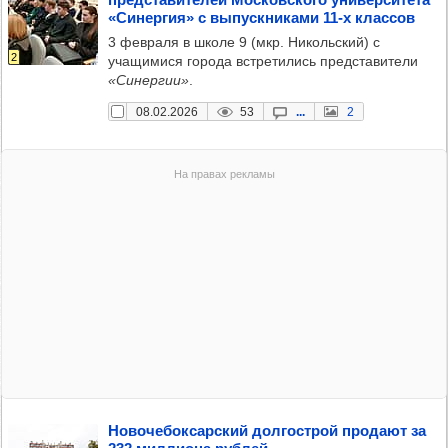
«Синер­гия» с выпус­кни­ками 11-х клас­сов
3 февраля в школе 9 (мкр. Никольский) с
2
учащимися города встретились представители
«Синергии»
.
08.02.2026
53
...
2
Ново­че­бок­сар­ский дол­гос­трой про­дают за