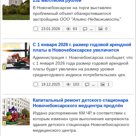
232 мил­ли­она руб­лей
В Новочебоксарске на торги выставлен
проблемный объект обанкротившегося
застройщика
ООО "Альянс-Недвижимость"
.
23.01.2026
63
...
0
С 1 января 2026 г. раз­мер годо­вой арен­дной
платы в Ново­че­бок­сар­ске уве­ли­чится
Администрация г. Новочебоксарска сообщает, что
с 1 января 2026 года размер годовой арендной
1
платы будет увеличен на размер уровня
среднегодового индекса потребительских цен.
19.12.2025
103
...
1
Капи­таль­ный ремонт дет­ского ста­ци­онара
Ново­че­бок­сар­ского мед­цен­тра прод­лён
Издано распоряжение КМ ЧР, в соответствии с
которым изменен срок выполнения капремонта
1
здания детского стационара Новочебоксарского
медицинского центра.