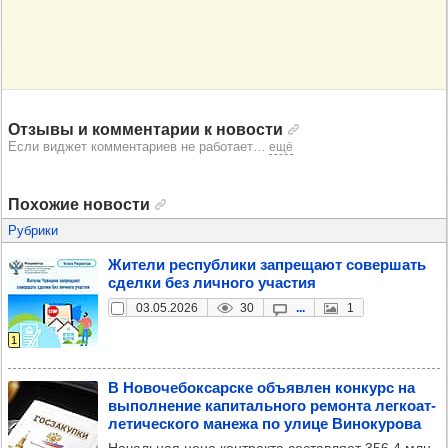
Отзывы и комментарии к новости
Если виджет комментариев не работает
…
ещё
Похожие новости
Рубрики
Жители рес­пуб­лики зап­ре­щают совер­шать
сделки без лич­ного учас­тия
03.05.2026
30
...
1
1
В Ново­че­бок­сар­ске объ­яв­лен кон­курс на
выпол­не­ние капи­таль­ного ремонта лег­ко­ат­
ле­ти­чес­кого манежа по улице Вино­ку­рова
Начальная цена контракта составляет 356,4 млн