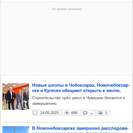
Новые школы в Чебок­са­рах, Ново­че­бок­сар­
ске и Куге­сях обе­щают открыть к июлю.
Строительство трёх школ в Чувашии близится к
завершению.
1
24.05.2025
666
...
1
В Ново­че­бок­сар­ске завер­шено рас­сле­до­ва­