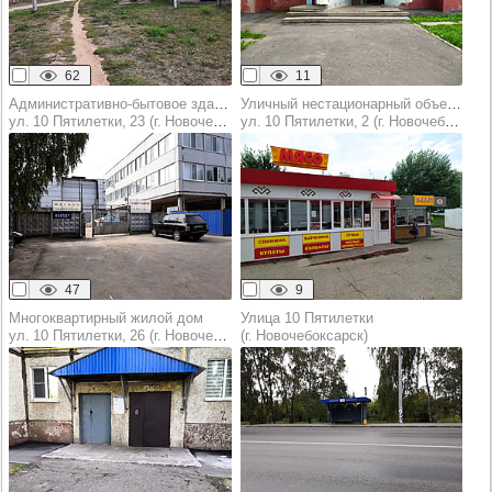
62
11
Административно-бытовое здание
Уличный нестационарный объект торговли (оказания услуг)
ул. 10 Пятилетки, 23 (г. Новочебоксарск)
ул. 10 Пятилетки, 2 (г. Новочебоксарск)
47
9
Многоквартирный жилой дом
Улица 10 Пятилетки
ул. 10 Пятилетки, 26 (г. Новочебоксарск)
(г. Новочебоксарск)