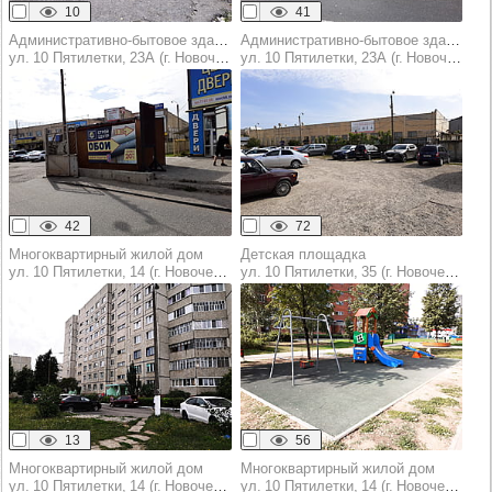
10
41
Административно-бытовое здание
Административно-бытовое здание
ул. 10 Пятилетки, 23А (г. Новочебоксарск)
ул. 10 Пятилетки, 23А (г. Новочебоксарск)
42
72
Многоквартирный жилой дом
Детская площадка
ул. 10 Пятилетки, 14 (г. Новочебоксарск)
ул. 10 Пятилетки, 35 (г. Новочебоксарск)
13
56
Многоквартирный жилой дом
Многоквартирный жилой дом
ул. 10 Пятилетки, 14 (г. Новочебоксарск)
ул. 10 Пятилетки, 14 (г. Новочебоксарск)