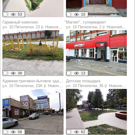
53
10
Гаражный комплекс
"Магнит", супермаркет
ул. 10 Пятилетки, 23 (г. Новочебоксарск)
ул. 10 Пятилетки, 2 (г. Новочебоксарск)
38
13
Административно-бытовое здание
Детская площадка
ул. 10 Пятилетки, 23А (г. Новочебоксарск)
ул. 10 Пятилетки, 35 (г. Новочебоксарск)
58
62