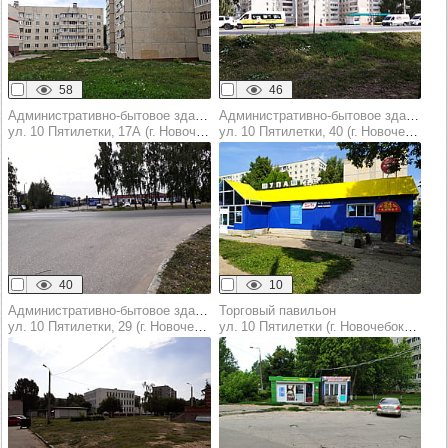
58
46
Административно-бытовое здание
Административно-бытовое здание
ул. 10 Пятилетки, 17А (г. Новочебоксарск)
ул. 10 Пятилетки, 40 (г. Новочебоксарск)
40
10
Административно-бытовое здание
Торговый павильон
ул. 10 Пятилетки, 29 (г. Новочебоксарск)
ул. 10 Пятилетки (г. Новочебоксарск)