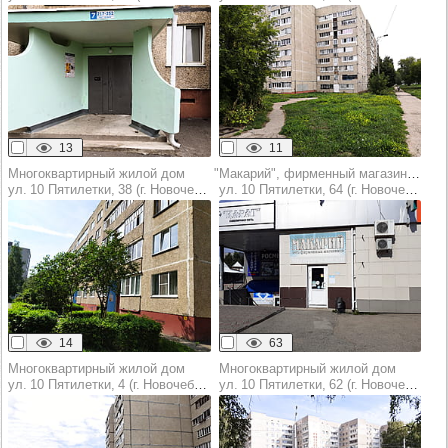
13
11
Многоквартирный жилой дом
"Макарий", фирменный магазин разливного пива
ул. 10 Пятилетки, 38 (г. Новочебоксарск)
ул. 10 Пятилетки, 64 (г. Новочебоксарск)
14
63
Многоквартирный жилой дом
Многоквартирный жилой дом
ул. 10 Пятилетки, 4 (г. Новочебоксарск)
ул. 10 Пятилетки, 62 (г. Новочебоксарск)