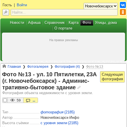
Гость
|
Войти
Новости
Афиша
Справочник
Карта
Фото
Улицы, дома
О портале
Главная
Фотогалерея
Фотография (4)
Фото № 13
Фото № 13 -​ ул. 10 Пяти­летки, 23А
(г. Ново­че­бок­сарск) -​ Адми­нис­
тра­тивно-быто­вое зда­ние
Фотография объекта недвижимости с уровня земли.
59
...
Тип
фотография
(2185)
Автор
Новочебоксарск-Инфо
Высота съёмки
с уровня земли (2185)