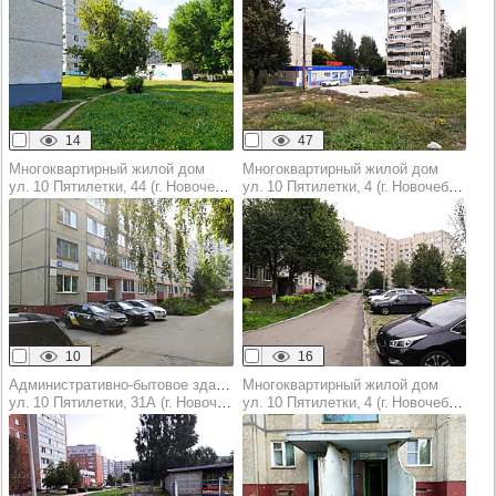
14
47
Многоквартирный жилой дом
Многоквартирный жилой дом
ул. 10 Пятилетки, 44 (г. Новочебоксарск)
ул. 10 Пятилетки, 4 (г. Новочебоксарск)
10
16
Административно-бытовое здание
Многоквартирный жилой дом
ул. 10 Пятилетки, 31А (г. Новочебоксарск)
ул. 10 Пятилетки, 4 (г. Новочебоксарск)