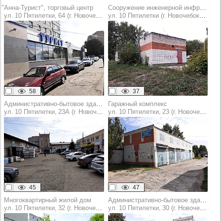
"Анна-Турист", торговый центр
Сооружение инженерной инфраструктуры
ул. 10 Пятилетки, 64 (г. Новочебоксарск)
ул. 10 Пятилетки (г. Новочебоксарск)
58
37
Административно-бытовое здание
Гаражный комплекс
ул. 10 Пятилетки, 23А (г. Новочебоксарск)
ул. 10 Пятилетки, 23 (г. Новочебоксарск)
45
47
Многоквартирный жилой дом
Административно-бытовое здание
ул. 10 Пятилетки, 32 (г. Новочебоксарск)
ул. 10 Пятилетки, 30 (г. Новочебоксарск)