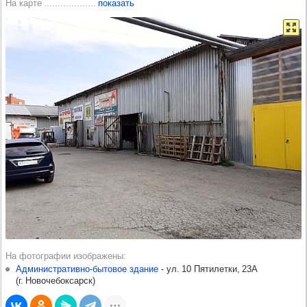
На карте
показать
На фотографии изображены
Административно-бытовое здание
-​
ул. 10 Пятилетки, 23А
(
г. Новочебоксарск
)