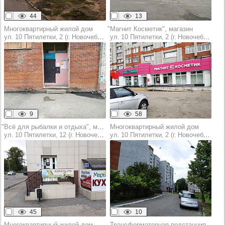
44
13
Многоквартирный жилой дом
"Магнит Косметик", магазин
ул. 10 Пятилетки, 2 (г. Новочебоксарск)
ул. 10 Пятилетки, 2 (г. Новочебоксарск)
9
58
"Всё для рыбалки и отдыха", магазин
Многоквартирный жилой дом
ул. 10 Пятилетки, 12 (г. Новочебоксарск)
ул. 10 Пятилетки, 2 (г. Новочебоксарск)
45
10
Многоквартирный жилой дом
Трансформаторная подстанция