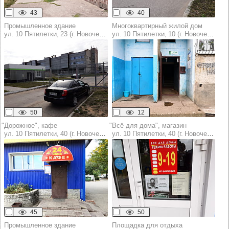
43
40
Промышленное здание
Многоквартирный жилой дом
ул. 10 Пятилетки, 23 (г. Новочебоксарск)
ул. 10 Пятилетки, 10 (г. Новочебоксарск)
50
12
"Дорожное", кафе
"Всё для дома", магазин
ул. 10 Пятилетки, 40 (г. Новочебоксарск)
ул. 10 Пятилетки, 40 (г. Новочебоксарск)
45
50
Промышленное здание
Площадка для отдыха