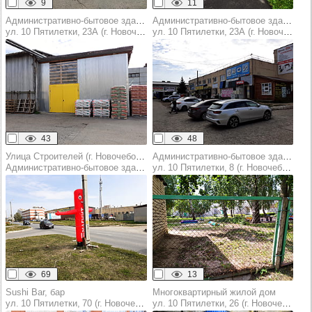
9
11
Административно-бытовое здание
Административно-бытовое здание
ул. 10 Пятилетки, 23А (г. Новочебоксарск)
ул. 10 Пятилетки, 23А (г. Новочебоксарск)
43
48
Улица Строителей (г. Новочебоксарск)
Административно-бытовое здание
Административно-бытовое здание
ул. 10 Пятилетки, 8 (г. Новочебоксарск)
69
13
Sushi Bar, бар
Многоквартирный жилой дом
ул. 10 Пятилетки, 70 (г. Новочебоксарск)
ул. 10 Пятилетки, 26 (г. Новочебоксарск)