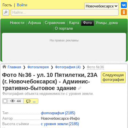
Гость
|
Войти
Новости
Афиша
Справочник
Карта
Фото
Улицы, дома
О портале
Главная
Фотогалерея
Фотография (4)
Фото № 36
Фото № 36 -​ ул. 10 Пяти­летки, 23А
(г. Ново­че­бок­сарск) -​ Адми­нис­
тра­тивно-быто­вое зда­ние
Фотография объекта недвижимости с уровня земли.
44
...
Тип
фотография
(2185)
Автор
Новочебоксарск-Инфо
Высота съёмки
с уровня земли (2185)