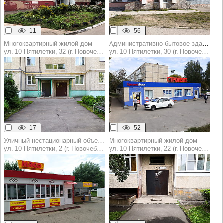
11
56
Многоквартирный жилой дом
Административно-бытовое здание
ул. 10 Пятилетки, 32 (г. Новочебоксарск)
ул. 10 Пятилетки, 30 (г. Новочебоксарск)
17
52
Уличный нестационарный объект торговли (оказания услуг)
Многоквартирный жилой дом
ул. 10 Пятилетки, 2 (г. Новочебоксарск)
ул. 10 Пятилетки, 22 (г. Новочебоксарск)