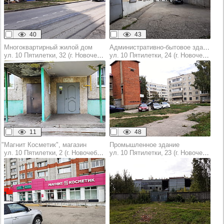
40
43
Многоквартирный жилой дом
Административно-бытовое здание
ул. 10 Пятилетки, 32 (г. Новочебоксарск)
ул. 10 Пятилетки, 24 (г. Новочебоксарск)
11
48
"Магнит Косметик", магазин
Промышленное здание
ул. 10 Пятилетки, 2 (г. Новочебоксарск)
ул. 10 Пятилетки, 23 (г. Новочебоксарск)