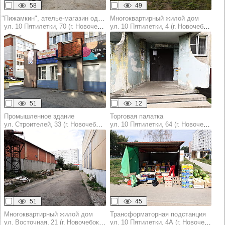
58
49
"Пижамкин", ателье-магазин одежды для детей
Многоквартирный жилой дом
ул. 10 Пятилетки, 70 (г. Новочебоксарск)
ул. 10 Пятилетки, 4 (г. Новочебоксарск)
51
12
Промышленное здание
Торговая палатка
ул. Строителей, 33 (г. Новочебоксарск)
ул. 10 Пятилетки, 64 (г. Новочебоксарск)
51
45
Многоквартирный жилой дом
Трансформаторная подстанция
ул. Восточная, 21 (г. Новочебоксарск)
ул. 10 Пятилетки, 4А (г. Новочебоксарск)