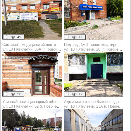
49
11
"Самария", медицинский центр
Подъезд № 3 -​ многоквартирный жилой дом
ул. 10 Пятилетки, 35А (г. Новочебоксарск)
ул. 10 Пятилетки, 28 (г. Новочебоксарск)
56
17
Уличный нестационарный объект торговли (оказания услуг)
Административно-бытовое здание
ул. 10 Пятилетки, 62 (г. Новочебоксарск)
ул. 10 Пятилетки, 23А (г. Новочебоксарск)