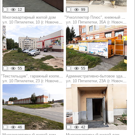
12
99
Многоквартирный жилой дом
"Учколлектор Плюс", книжный магазин
ул. 10 Пятилетки, 10 (г. Новочебоксарск)
ул. 10 Пятилетки, 35А (г. Новочебоксарск)
55
55
"Текстильщик", гаражный кооператив
Административно-бытовое здание
ул. 10 Пятилетки, 23 (г. Новочебоксарск)
ул. 10 Пятилетки, 23А (г. Новочебоксарск)
46
42
Многоквартирный жилой дом
Многоквартирный жилой дом