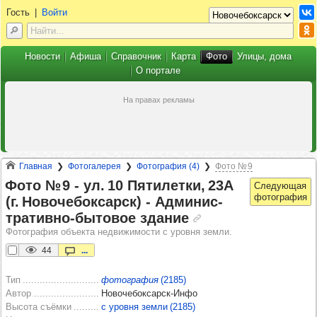
Гость
|
Войти
Новости
Афиша
Справочник
Карта
Фото
Улицы, дома
О портале
Главная
Фотогалерея
Фотография (4)
Фото № 9
Фото № 9 -​ ул. 10 Пяти­летки, 23А
(г. Ново­че­бок­сарск) -​ Адми­нис­
тра­тивно-быто­вое зда­ние
Фотография объекта недвижимости с уровня земли.
44
...
Тип
фотография
(2185)
Автор
Новочебоксарск-Инфо
Высота съёмки
с уровня земли (2185)