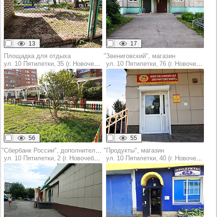
13
17
Площадка для отдыха
"Звениговский", магазин
ул. 10 Пятилетки, 35 (г. Новочебоксарск)
ул. 10 Пятилетки, 76 (г. Новочебоксарск)
56
55
"Сбербанк России", дополнительный офис №8613/0109
"Продукты", магазин
ул. 10 Пятилетки, 2 (г. Новочебоксарск)
ул. 10 Пятилетки, 40 (г. Новочебоксарск)