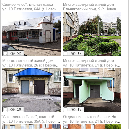
"Свежее мясо", мясная лавка
Многоквартирный жилой дом
ул. 10 Пятилетки, 64А (г. Новочебоксарск)
Ельниковский пр‑д, 9 (г. Новочебоксарск)
52
17
Многоквартирный жилой дом
Многоквартирный жилой дом
ул. 10 Пятилетки, 26 (г. Новочебоксарск)
ул. 10 Пятилетки, 14 (г. Новочебоксарск)
10
13
"Учколлектор Плюс", книжный магазин
Отделение почтовой связи Новочебоксарск
ул. 10 Пятилетки, 35А (г. Новочебоксарск)
ул. 10 Пятилетки, 24 (г. Новочебоксарск)