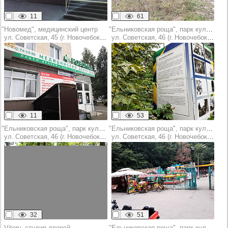
11
61
"Новомед", медицинский центр
"Ельниковская роща", парк культуры и отдыха
ул. Советская, 45 (г. Новочебоксарск)
ул. Советская, 46 (г. Новочебоксарск)
11
53
"Ельниковская роща", парк культуры и отдыха
"Ельниковская роща", парк культуры и отдыха
ул. Советская, 46 (г. Новочебоксарск)
ул. Советская, 46 (г. Новочебоксарск)
32
51
Vitory, студия дверей
"Ельниковская роща", парк культуры и отдыха