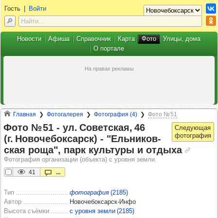
Гость
|
Войти
Новости
Афиша
Справочник
Карта
Фото
Улицы, дома
О портале
Главная
Фотогалерея
Фотография (4)
Фото № 51
Фото № 51 -​ ул. Совет­ская, 46
(г. Ново­че­бок­сарск) -​ "Ель­ни­ков­
ская роща", парк куль­туры и отдыха
Фотография организации (объекта) с уровня земли.
41
...
Тип
фотография
(2185)
Автор
Новочебоксарск-Инфо
Высота съёмки
с уровня земли (2185)