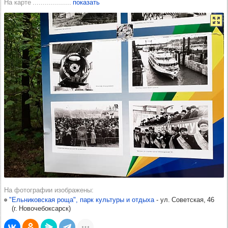
На карте
показать
На фотографии изображены
"Ельниковская роща", парк культуры и отдыха
-​
ул. Советская, 46
(
г. Новочебоксарск
)