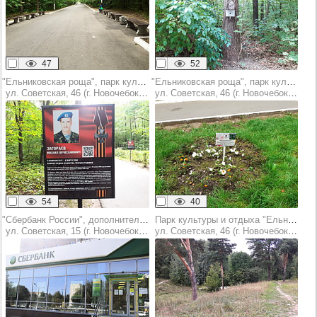
47
52
"Ельниковская роща", парк культуры и отдыха
"Ельниковская роща", парк культуры и отдыха
ул. Советская, 46 (г. Новочебоксарск)
ул. Советская, 46 (г. Новочебоксарск)
54
40
"Сбербанк России", дополнительный офис №8613/0105
Парк культуры и отдыха "Ельниковская роща "
ул. Советская, 15 (г. Новочебоксарск)
ул. Советская, 46 (г. Новочебоксарск)