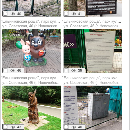
40
41
"Ельниковская роща", парк культуры и отдыха
"Ельниковская роща", парк культуры и отдыха
ул. Советская, 46 (г. Новочебоксарск)
ул. Советская, 46 (г. Новочебоксарск)
46
39
"Ельниковская роща", парк культуры и отдыха
"Ельниковская роща", парк культуры и отдыха
ул. Советская, 46 (г. Новочебоксарск)
ул. Советская, 46 (г. Новочебоксарск)
43
40