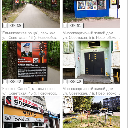
39
51
"Ельниковская роща", парк культуры и отдыха
Многоквартирный жилой дом
ул. Советская, 46 (г. Новочебоксарск)
ул. Советская, 5 (г. Новочебоксарск)
43
16
"Крепкое Слово", магазин крепёжных изделий
Многоквартирный жилой дом
ул. Советская, 45 (г. Новочебоксарск)
ул. Советская, 7 (г. Новочебоксарск)