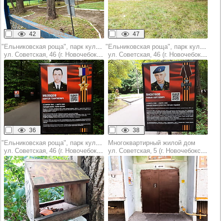
42
47
"Ельниковская роща", парк культуры и отдыха
"Ельниковская роща", парк культуры и отдыха
ул. Советская, 46 (г. Новочебоксарск)
ул. Советская, 46 (г. Новочебоксарск)
36
38
"Ельниковская роща", парк культуры и отдыха
Многоквартирный жилой дом
ул. Советская, 46 (г. Новочебоксарск)
ул. Советская, 5 (г. Новочебоксарск)