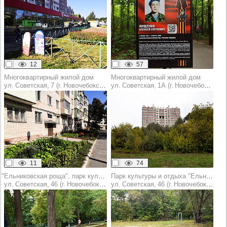
12
57
Многоквартирный жилой дом
Многоквартирный жилой дом
ул. Советская, 7 (г. Новочебоксарск)
ул. Советская, 1А (г. Новочебоксарск)
11
74
"Ельниковская роща", парк культуры и отдыха
Парк культуры и отдыха "Ельниковская роща "
ул. Советская, 46 (г. Новочебоксарск)
ул. Советская, 46 (г. Новочебоксарск)