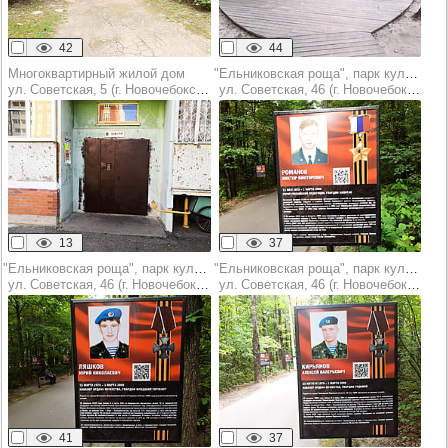
42
44
Многоквартирный жилой дом
"Ельниковская роща", парк культуры и отдыха
ул. Советская, 5 (г. Новочебоксарск)
ул. Советская, 46 (г. Новочебоксарск)
13
37
"Ельниковская роща", парк культуры и отдыха
"Ельниковская роща", парк культуры и отдыха
ул. Советская, 46 (г. Новочебоксарск)
ул. Советская, 46 (г. Новочебоксарск)
41
37