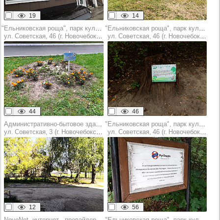
19
14
"Ельниковская роща", парк культуры и отдыха
"Ельниковская роща", парк культуры и отдыха
ул. Советская, 46 (г. Новочебоксарск)
ул. Советская, 46 (г. Новочебоксарск)
44
46
Административно-бытовое здание
"Ельниковская роща", парк культуры и отдыха
ул. Советская, 3 (г. Новочебоксарск)
ул. Советская, 46 (г. Новочебоксарск)
12
56
NovoNet, интернет - провайдер
"Ельниковская роща", парк культуры и отдыха