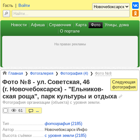
Гость
|
Войти
Новости
Афиша
Справочник
Карта
Фото
Улицы, дома
О портале
Главная
Фотогалерея
Фотография (4)
Фото № 8
Фото № 8 -​ ул. Совет­ская, 46
(г. Ново­че­бок­сарск) -​ "Ель­ни­ков­
ская роща", парк куль­туры и отдыха
Фотография организации (объекта) с уровня земли.
61
...
Тип
фотография
(2185)
Автор
Новочебоксарск-Инфо
Высота съёмки
с уровня земли (2185)