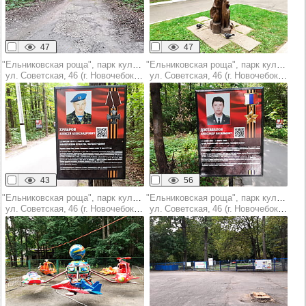
47
47
"Ельниковская роща", парк культуры и отдыха
"Ельниковская роща", парк культуры и отдыха
ул. Советская, 46 (г. Новочебоксарск)
ул. Советская, 46 (г. Новочебоксарск)
43
56
"Ельниковская роща", парк культуры и отдыха
"Ельниковская роща", парк культуры и отдыха
ул. Советская, 46 (г. Новочебоксарск)
ул. Советская, 46 (г. Новочебоксарск)