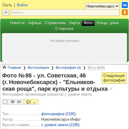
Гость
|
Войти
Новости
Афиша
Справочник
Карта
Фото
Улицы, дома
О портале
Главная
Фотогалерея
Фотография (4)
Фото № 86
Фото № 86 -​ ул. Совет­ская, 46
(г. Ново­че­бок­сарск) -​ "Ель­ни­ков­
ская роща", парк куль­туры и отдыха
Фотография организации (объекта) с уровня земли.
45
...
Тип
фотография
(2185)
Автор
Новочебоксарск-Инфо
Высота съёмки
с уровня земли (2185)