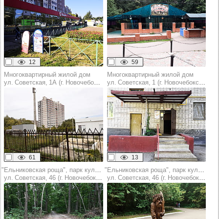
12
59
Многоквартирный жилой дом
Многоквартирный жилой дом
ул. Советская, 1А (г. Новочебоксарск)
ул. Советская, 1 (г. Новочебоксарск)
61
13
"Ельниковская роща", парк культуры и отдыха
"Ельниковская роща", парк культуры и отдыха
ул. Советская, 46 (г. Новочебоксарск)
ул. Советская, 46 (г. Новочебоксарск)