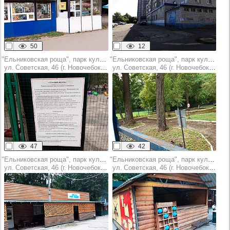
50
12
"Ельниковская роща", парк культуры и отдыха
"Ельниковская роща", парк культуры и отдыха
ул. Советская, 46 (г. Новочебоксарск)
ул. Советская, 46 (г. Новочебоксарск)
47
42
"Ельниковская роща", парк культуры и отдыха
"Ельниковская роща", парк культуры и отдыха
ул. Советская, 46 (г. Новочебоксарск)
ул. Советская, 46 (г. Новочебоксарск)