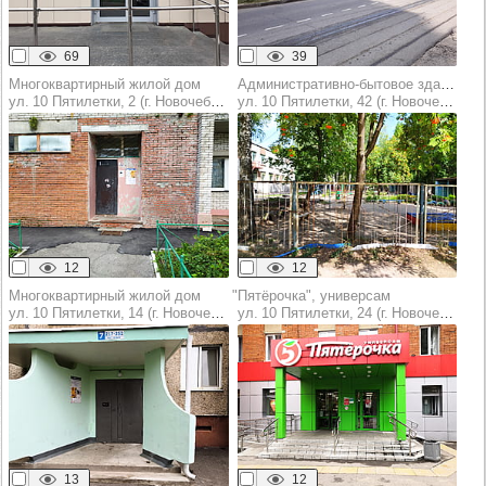
69
39
Многоквартирный жилой дом
Административно-бытовое здание
ул. 10 Пятилетки, 2 (г. Новочебоксарск)
ул. 10 Пятилетки, 42 (г. Новочебоксарск)
12
12
Многоквартирный жилой дом
"Пятёрочка", универсам
ул. 10 Пятилетки, 14 (г. Новочебоксарск)
ул. 10 Пятилетки, 24 (г. Новочебоксарск)
13
12