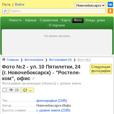
Гость
|
Войти
Новости
Афиша
Справочник
Карта
Фото
Улицы, дома
О портале
Главная
Фотогалерея
Фотография (4)
Фото № 2
Фото № 2 -​ ул. 10 Пяти­летки, 24
(г. Ново­че­бок­сарск) -​ "Рос­те­ле­
ком", офис
Фотография организации (объекта) с уровня земли.
15
...
Тип
фотография
(2185)
Автор
Новочебоксарск-Инфо
Высота съёмки
с уровня земли (2185)