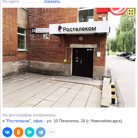
На карте
показать
На фотографии изображены
"Ростелеком", офис
-​
ул. 10 Пятилетки, 24
(
г. Новочебоксарск
)