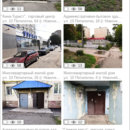
11
58
"Анна-Турист", торговый центр
Административно-бытовое здание
ул. 10 Пятилетки, 64 (г. Новочебоксарск)
ул. 10 Пятилетки, 18 (г. Новочебоксарск)
58
13
Многоквартирный жилой дом
Многоквартирный жилой дом
ул. 10 Пятилетки, 26 (г. Новочебоксарск)
ул. 10 Пятилетки, 4 (г. Новочебоксарск)
10
12
Административно-бытовое здание
"Свежее мясо", мясная лавка