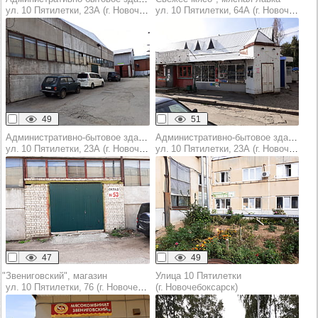
ул. 10 Пятилетки, 23А (г. Новочебоксарск)
ул. 10 Пятилетки, 64А (г. Новочебоксарск)
49
51
Административно-бытовое здание
Административно-бытовое здание
ул. 10 Пятилетки, 23А (г. Новочебоксарск)
ул. 10 Пятилетки, 23А (г. Новочебоксарск)
47
49
"Звениговский", магазин
Улица 10 Пятилетки
ул. 10 Пятилетки, 76 (г. Новочебоксарск)
(г. Новочебоксарск)