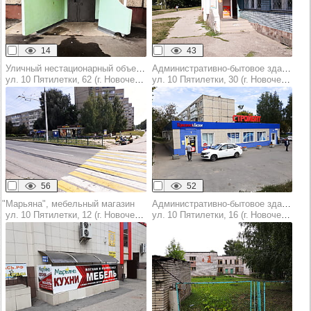
14
43
Уличный нестационарный объект торговли (оказания услуг)
Административно-бытовое здание
ул. 10 Пятилетки, 62 (г. Новочебоксарск)
ул. 10 Пятилетки, 30 (г. Новочебоксарск)
56
52
"Марьяна", мебельный магазин
Административно-бытовое здание
ул. 10 Пятилетки, 12 (г. Новочебоксарск)
ул. 10 Пятилетки, 16 (г. Новочебоксарск)