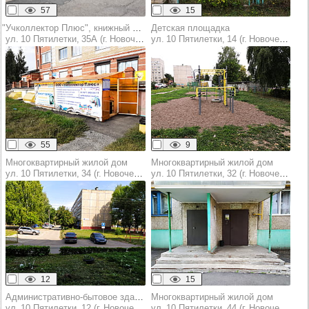
57
15
"Учколлектор Плюс", книжный магазин
Детская площадка
ул. 10 Пятилетки, 35А (г. Новочебоксарск)
ул. 10 Пятилетки, 14 (г. Новочебоксарск)
55
9
Многоквартирный жилой дом
Многоквартирный жилой дом
ул. 10 Пятилетки, 34 (г. Новочебоксарск)
ул. 10 Пятилетки, 32 (г. Новочебоксарск)
12
15
Административно-бытовое здание
Многоквартирный жилой дом
ул. 10 Пятилетки, 12 (г. Новочебоксарск)
ул. 10 Пятилетки, 44 (г. Новочебоксарск)