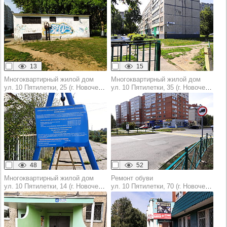
13
15
Многоквартирный жилой дом
Многоквартирный жилой дом
ул. 10 Пятилетки, 25 (г. Новочебоксарск)
ул. 10 Пятилетки, 35 (г. Новочебоксарск)
48
52
Многоквартирный жилой дом
Ремонт обуви
ул. 10 Пятилетки, 14 (г. Новочебоксарск)
ул. 10 Пятилетки, 70 (г. Новочебоксарск)