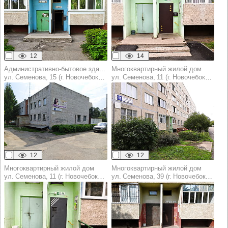
12
14
Административно-бытовое здание
Многоквартирный жилой дом
ул. Семенова, 15 (г. Новочебоксарск)
ул. Семенова, 11 (г. Новочебоксарск)
12
12
Многоквартирный жилой дом
Многоквартирный жилой дом
ул. Семенова, 11 (г. Новочебоксарск)
ул. Семенова, 39 (г. Новочебоксарск)