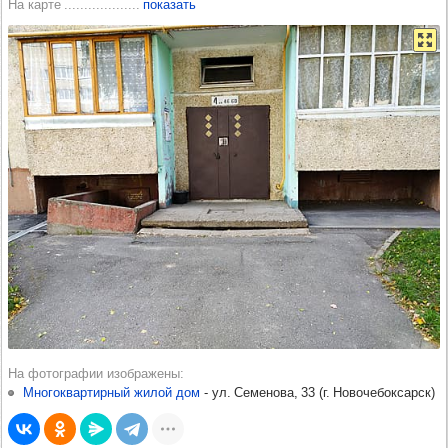
На карте
показать
На фотографии изображены
Многоквартирный жилой дом
-​
ул. Семенова, 33
(
г. Новочебоксарск
)