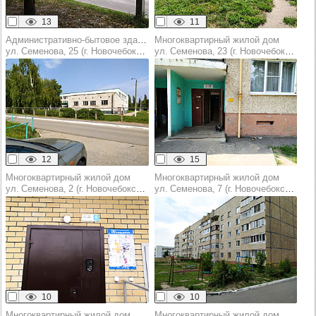
13
11
Административно-бытовое здание
Многоквартирный жилой дом
ул. Семенова, 25 (г. Новочебоксарск)
ул. Семенова, 23 (г. Новочебоксарск)
12
15
Многоквартирный жилой дом
Многоквартирный жилой дом
ул. Семенова, 2 (г. Новочебоксарск)
ул. Семенова, 7 (г. Новочебоксарск)
10
10
Многоквартирный жилой дом
Многоквартирный жилой дом