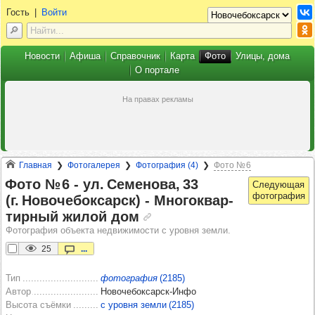
Гость
|
Войти
Новости
Афиша
Справочник
Карта
Фото
Улицы, дома
О портале
Главная
Фотогалерея
Фотография (4)
Фото № 6
Фото № 6 -​ ул. Семе­нова, 33
(г. Ново­че­бок­сарск) -​ Мно­гок­вар­
тир­ный жилой дом
Фотография объекта недвижимости с уровня земли.
25
...
Тип
фотография
(2185)
Автор
Новочебоксарск-Инфо
Высота съёмки
с уровня земли (2185)