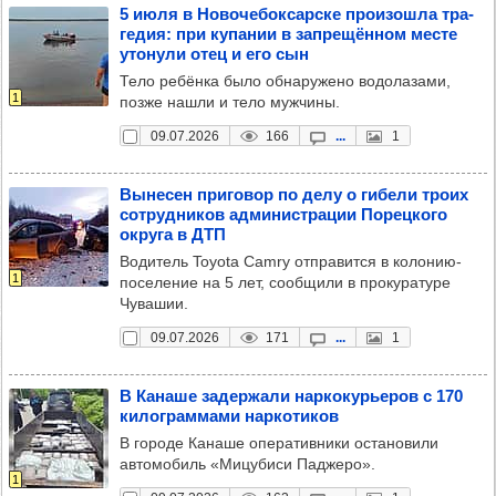
5 июля в Ново­че­бок­сар­ске про­изошла тра­
ге­дия: при купа­нии в зап­ре­щён­ном месте
уто­нули отец и его сын
Тело ребёнка было обнаружено водолазами,
1
позже нашли и тело мужчины.
09.07.2026
166
...
1
Выне­сен при­го­вор по делу о гибели троих
сот­руд­ни­ков адми­нис­тра­ции Порец­кого
округа в ДТП
Водитель Toyota Camry отправится в колонию-
1
поселение на 5 лет, сообщили в прокуратуре
Чувашии.
09.07.2026
171
...
1
В Канаше задер­жали нар­ко­курь­еров с 170
килог­рам­мами нар­ко­ти­ков
В городе Канаше оперативники остановили
автомобиль «Мицубиси Паджеро».
1