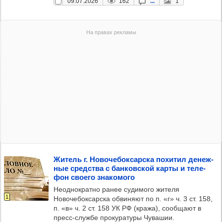
09.07.2026
162
...
1
Житель г. Ново­че­бок­сар­ска похи­тил денеж­
ные средс­тва с бан­ков­ской карты и теле­
фон сво­его зна­ко­мого
Неоднократно ранее судимого жителя
1
Новочебоксарска обвиняют по п. «г» ч. 3 ст. 158,
п. «в» ч. 2 ст. 158 УК РФ (кража), сообщают в
пресс-службе прокуратуры Чувашии.