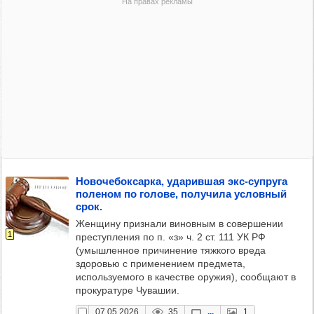
Ново­че­бок­сарка, уда­рив­шая экс-суп­руга
поле­ном по голове, полу­чила услов­ный
срок.
Женщину признали виновным в совершении
1
преступления по п. «з» ч. 2 ст. 111 УК РФ
(умышленное причинение тяжкого вреда
здоровью с применением предмета,
используемого в качестве оружия), сообщают в
прокуратуре Чувашии.
07.05.2026
35
...
1