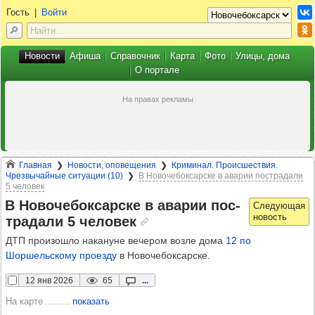
Гость
|
Войти
Новости
Афиша
Справочник
Карта
Фото
Улицы, дома
О портале
Главная
Новости, оповещения
Криминал. Происшествия.
Чрезвычайные ситуации (10)
В Новочебоксарске в аварии пострадали
5 человек
В Ново­че­бок­сар­ске в ава­рии пос­
тра­дали 5 чело­век
ДТП произошло накануне вечером возле дома
12 по
Шоршельскому проезду
в Новочебоксарске.
12 янв 2026
65
...
На карте
показать