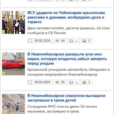
ВСУ уда­рили по Чебок­са­рам кры­ла­тыми
раке­тами и дро­нами, воз­буж­дено дело о
теракте
Двое человек погибли, десятки раненых, об этом
2
сообщили в СК России.
05.05.2026
54
...
2
В Ново­че­бок­сар­ске рас­крыли угон ино­
марки, кото­рую вла­де­лец забыл запе­реть
перед ухо­дом
Брошенный угонщиком автомобиль обнаружен в
1
соседнем микрорайоне Новочебоксарска.
30.04.2026
35
...
1
В Ново­че­бок­сар­ске спа­са­тели выта­щили
зас­тряв­ших в грязи детей
Сотрудники МЧС спасли двоих 10-летних
мальчиков, застрявших в грязи.