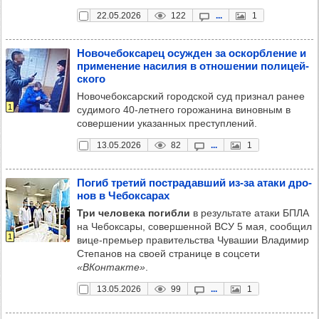
22.05.2026
122
...
1
Ново­че­бок­са­рец осуж­ден за оскор­бле­ние и
при­ме­не­ние наси­лия в отно­ше­нии поли­цей­
ского
Новочебоксарский городской суд признал ранее
1
судимого 40-летнего горожанина виновным в
совершении указанных преступлений.
13.05.2026
82
...
1
Погиб тре­тий пос­тра­дав­ший из-за атаки дро­
нов в Чебок­са­рах
Три человека погибли
в результате атаки БПЛА
на Чебоксары, совершенной ВСУ 5 мая, сообщил
1
вице-премьер правительства Чувашии Владимир
Степанов на своей странице в соцсети
«ВКонтакте»
.
13.05.2026
99
...
1