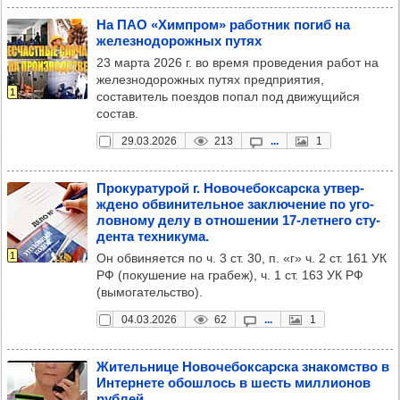
На ПАО «Хим­пром» работ­ник погиб на
желез­но­до­рож­ных путях
23 марта 2026 г. во время проведения работ на
железнодорожных путях предприятия,
1
составитель поездов попал под движущийся
состав.
29.03.2026
213
...
1
Про­ку­ра­ту­рой г. Ново­че­бок­сар­ска утвер­
ждено обви­ни­тель­ное зак­лю­че­ние по уго­
лов­ному делу в отно­ше­нии 17-лет­него сту­
дента тех­ни­кума.
1
Он обвиняется по ч. 3 ст. 30, п. «г» ч. 2 ст. 161 УК
РФ (покушение на грабеж), ч. 1 ст. 163 УК РФ
(вымогательство).
04.03.2026
62
...
1
Житель­нице Ново­че­бок­сар­ска зна­комс­тво в
Интер­нете обош­лось в шесть мил­ли­онов
руб­лей