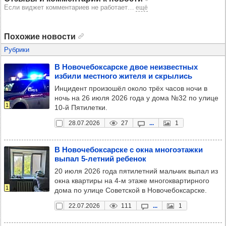
Если виджет комментариев не работает
…
ещё
Похожие новости
Рубрики
В Ново­че­бок­сар­ске двое неиз­вес­тных
избили мес­тного жителя и скры­лись
Инцидент произошёл около трёх часов ночи в
ночь на 26 июля 2026 года у дома №32 по улице
1
10-й Пятилетки.
28.07.2026
27
...
1
В Ново­че­бок­сар­ске с окна мно­го­этажки
выпал 5-лет­ний ребе­нок
20 июля 2026 года пятилетний мальчик выпал из
окна квартиры на 4-м этаже многоквартирного
1
дома по улице Советской в Новочебоксарске.
22.07.2026
111
...
1