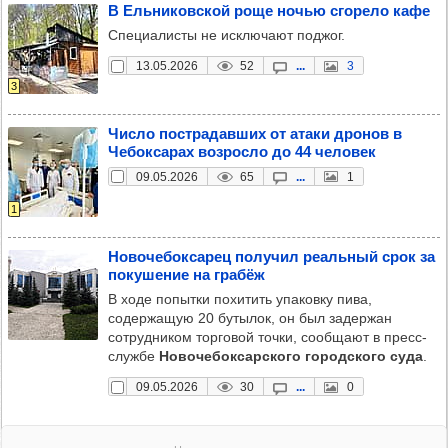
В Ель­ни­ков­ской роще ночью сго­рело кафе
Специалисты не исключают поджог.
13.05.2026
52
...
3
3
Число пос­тра­дав­ших от атаки дро­нов в
Чебок­са­рах воз­росло до 44 чело­век
09.05.2026
65
...
1
1
Ново­че­бок­са­рец полу­чил реаль­ный срок за
поку­ше­ние на гра­бёж
В ходе попытки похитить упаковку пива,
содержащую 20 бутылок, он был задержан
сотрудником торговой точки, сообщают в пресс-
службе
Новочебоксарского городского суда
.
09.05.2026
30
...
0