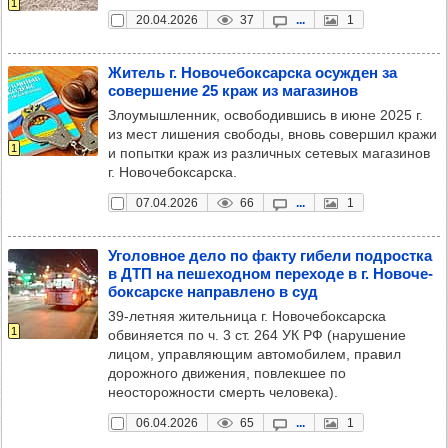
1
20.04.2026
37
...
1
Житель г. Ново­че­бок­сар­ска осуж­ден за
совер­ше­ние 25 краж из мага­зи­нов
Злоумышленник, освободившись в июне 2025 г.
из мест лишения свободы, вновь совершил кражи
1
и попытки краж из различных сетевых магазинов
г. Новочебоксарска.
07.04.2026
66
...
1
Уго­лов­ное дело по факту гибели под­рос­тка
в ДТП на пеше­ход­ном пере­ходе в г. Ново­че­
бок­сар­ске нап­рав­лено в суд
39-летняя жительница г. Новочебоксарска
1
обвиняется по ч. 3 ст. 264 УК РФ (нарушение
лицом, управляющим автомобилем, правил
дорожного движения, повлекшее по
неосторожности смерть человека).
06.04.2026
65
...
1