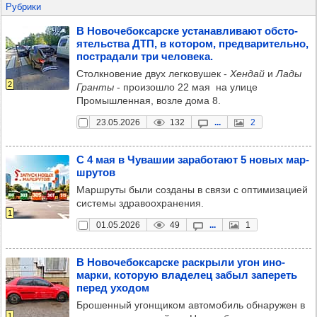
Рубрики
В Ново­че­бок­сар­ске уста­нав­ли­вают обсто­
ятель­ства ДТП, в кото­ром, пред­ва­ри­тельно,
пос­тра­дали три чело­века.
Столкновение двух легковушек -
Хендай
и
Лады
2
Гранты
- произошло 22 мая на улице
Промышленная, возле дома 8.
23.05.2026
132
...
2
С 4 мая в Чува­шии зара­бо­тают 5 новых мар­
шру­тов
Маршруты были созданы в связи с оптимизацией
системы здравоохранения.
1
01.05.2026
49
...
1
В Ново­че­бок­сар­ске рас­крыли угон ино­
марки, кото­рую вла­де­лец забыл запе­реть
перед ухо­дом
Брошенный угонщиком автомобиль обнаружен в
1