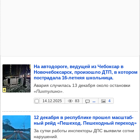
На авто­до­роге, веду­щей из Чебок­сар в
Ново­че­бок­сарск, про­изошло ДТП, в кото­ром
пос­тра­дала 16-лет­няя школь­ница.
Авария случилась 13 декабря около остановки
4
«Пихтулино»
.
14.12.2025
83
...
4
12 декабря в рес­пуб­лике про­шел мас­штаб­
ный рейд «Пеше­ход. Пеше­ход­ный пере­ход»
За сутки работы инспекторы ДПС выявили сотни
нарушений.