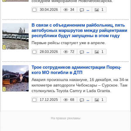
соседнем микрорайоне Новочебоксарска.
30.04.2026
34
...
1
В связи с объ­еди­не­нием рай­боль­ниц, пять
авто­бус­ных мар­шру­тов между рай­цен­трами
рес­пуб­лики будут запу­щены в этом году
Первые рейсы стартуют уже в апреле.
1
28.03.2026
72
...
1
Трое сот­руд­ни­ков адми­нис­тра­ции Порец­
кого МО погибли в ДТП
Авария произошла накануне, 16 декабря, на 34-м
километре автодороги Чебоксары – Сурское. Там
1
столкнулись Toyota Camry и Lada Granta.
17.12.2025
68
...
1