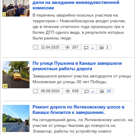
дили на засе­да­нии меж­ве­домс­твен­ной
комис­сии
1
В перечень аварийно-опасных участков на
территории г. Новочебоксарска входят участки,
где в течение отчетного года произошло три и
более ДТП одного вида, в результате которых
были ранены люди.
11.04.2025
267
...
1
По улице Пуш­кина в Канаше завер­шили
ремон­тные работы дороги
Завершился ремонт участка автодороги от улицы
Московская до улицы 30 лет Победы.
10
06.09.2024
639
...
10
Ремонт дороги по Янти­ков­скому шоссе в
Канаше бли­зится к завер­ше­нию.
На сегодняшний день, по Янтиковскому шоссе, на
участке от улицы Чкалова до поворота на
6
Элеватор, работы по устройству нового