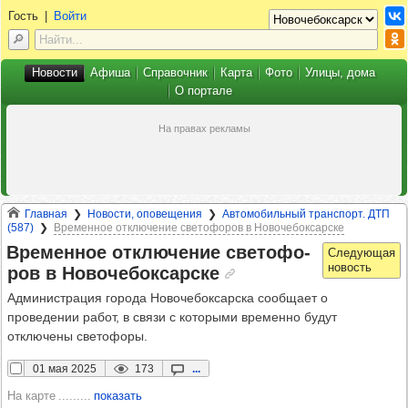
Гость
|
Войти
Новости
Афиша
Справочник
Карта
Фото
Улицы, дома
О портале
Главная
Новости, оповещения
Автомобильный транспорт. ДТП
(587)
Временное отключение светофоров в Новочебоксарске
Вре­мен­ное отклю­че­ние све­то­фо­
ров в Ново­че­бок­сар­ске
Администрация города Новочебоксарска сообщ
ает о
проведении работ, в связи с которыми временно будут
отключены светофоры.
01 мая 2025
173
...
На карте
показать