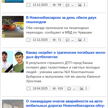
1
13.12.2025
59
...
1
В Ново­че­бок­сар­ске за день сбили двух
пеше­хо­дов
Оба наезда произошли на пешеходных
переходах, сообщают в МВД по Чувашии.
2
12.12.2025
71
...
2
Канаш скор­бит о тра­ги­чески погиб­ших моло­
дых фут­бо­лис­тах
В результате страшного ДТП город Канаш
потерял двух талантливых и светлых молодых
1
людей - ученика школы №3
Константина
Бударина
и выпускника той же школы
Евгения
Урослова
.
19.04.2025
416
...
1
О лик­ви­да­ции оча­гов ава­рий­ности на авто­
мо­биль­ных доро­гах Ново­че­бок­сар­ска обсу­