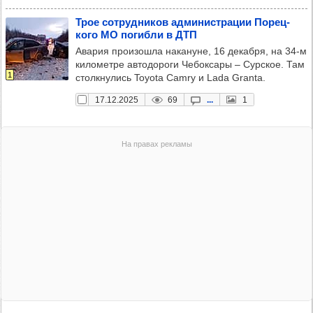
Трое сот­руд­ни­ков адми­нис­тра­ции Порец­
кого МО погибли в ДТП
Авария произошла накануне, 16 декабря, на 34-м
километре автодороги Чебоксары – Сурское. Там
1
столкнулись Toyota Camry и Lada Granta.
17.12.2025
69
...
1