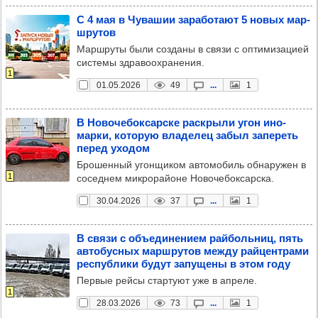
С 4 мая в Чува­шии зара­бо­тают 5 новых мар­
шру­тов
Маршруты были созданы в связи с оптимизацией
системы здравоохранения.
1
01.05.2026
49
...
1
В Ново­че­бок­сар­ске рас­крыли угон ино­
марки, кото­рую вла­де­лец забыл запе­реть
перед ухо­дом
Брошенный угонщиком автомобиль обнаружен в
1
соседнем микрорайоне Новочебоксарска.
30.04.2026
37
...
1
В связи с объ­еди­не­нием рай­боль­ниц, пять
авто­бус­ных мар­шру­тов между рай­цен­трами
рес­пуб­лики будут запу­щены в этом году
Первые рейсы стартуют уже в апреле.
1
28.03.2026
73
...
1