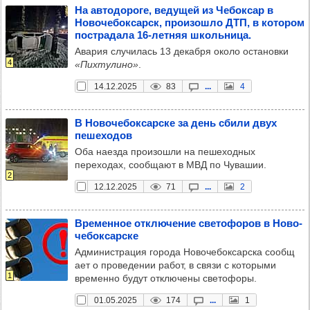
На авто­до­роге, веду­щей из Чебок­сар в
Ново­че­бок­сарск, про­изошло ДТП, в кото­ром
пос­тра­дала 16-лет­няя школь­ница.
Авария случилась 13 декабря около остановки
4
«Пихтулино»
.
14.12.2025
83
...
4
В Ново­че­бок­сар­ске за день сбили двух
пеше­хо­дов
Оба наезда произошли на пешеходных
переходах, сообщают в МВД по Чувашии.
2
12.12.2025
71
...
2
Вре­мен­ное отклю­че­ние све­то­фо­ров в Ново­
че­бок­сар­ске
Администрация города Новочебоксарска сообщ​​
ает о проведении работ, в связи с которыми
1
временно будут отключены светофоры.
01.05.2025
174
...
1