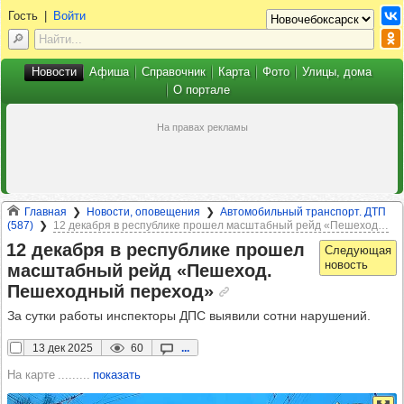
Гость
|
Войти
Новости
Афиша
Справочник
Карта
Фото
Улицы, дома
О портале
Главная
Новости, оповещения
Автомобильный транспорт. ДТП
(587)
12 декабря в республике прошел масштабный рейд «Пешеход…
12 декабря в рес­пуб­лике про­шел
мас­штаб­ный рейд «Пеше­ход.
Пеше­ход­ный пере­ход»
За сутки работы инспекторы ДПС выявили сотни нарушений.
13 дек 2025
60
...
На карте
показать