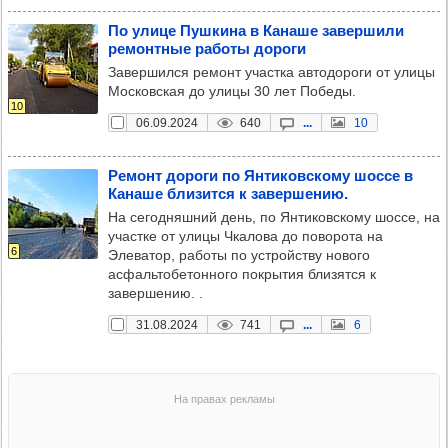
По улице Пуш­кина в Канаше завер­шили
ремон­тные работы дороги
Завершился ремонт участка автодороги от улицы
Московская до улицы 30 лет Победы.
10
06.09.2024
640
...
10
Ремонт дороги по Янти­ков­скому шоссе в
Канаше бли­зится к завер­ше­нию.
На сегодняшний день, по Янтиковскому шоссе, на
участке от улицы Чкалова до поворота на
6
Элеватор, работы по устройству нового
асфальтобетонного покрытия близятся к
завершению. .
31.08.2024
741
...
6