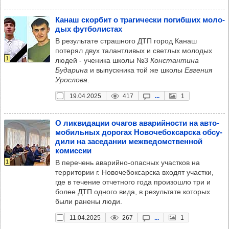
Канаш скор­бит о тра­ги­чески погиб­ших моло­
дых фут­бо­лис­тах
В результате страшного ДТП город Канаш
потерял двух талантливых и светлых молодых
1
людей - ученика школы №3
Константина
Бударина
и выпускника той же школы
Евгения
Урослова
.
19.04.2025
417
...
1
О лик­ви­да­ции оча­гов ава­рий­ности на авто­
мо­биль­ных доро­гах Ново­че­бок­сар­ска обсу­
дили на засе­да­нии меж­ве­домс­твен­ной
комис­сии
1
В перечень аварийно-опасных участков на
территории г. Новочебоксарска входят участки,
где в течение отчетного года произошло три и
более ДТП одного вида, в результате которых
были ранены люди.
11.04.2025
267
...
1