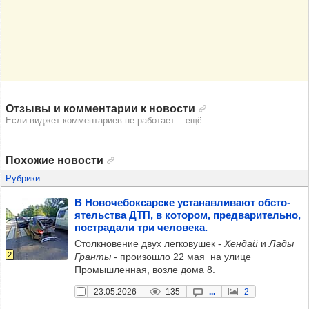
Отзывы и комментарии к новости
Если виджет комментариев не работает
…
ещё
Похожие новости
Рубрики
В Ново­че­бок­сар­ске уста­нав­ли­вают обсто­
ятель­ства ДТП, в кото­ром, пред­ва­ри­тельно,
пос­тра­дали три чело­века.
Столкновение двух легковушек -
Хендай
и
Лады
2
Гранты
- произошло 22 мая на улице
Промышленная, возле дома 8.
23.05.2026
135
...
2