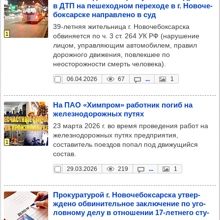
в ДТП на пеше­ход­ном пере­ходе в г. Ново­че­
бок­сар­ске нап­рав­лено в суд
39-летняя жительница г. Новочебоксарска
1
обвиняется по ч. 3 ст. 264 УК РФ (нарушение
лицом, управляющим автомобилем, правил
дорожного движения, повлекшее по
неосторожности смерть человека).
06.04.2026
67
...
1
На ПАО «Хим­пром» работ­ник погиб на
желез­но­до­рож­ных путях
23 марта 2026 г. во время проведения работ на
железнодорожных путях предприятия,
1
составитель поездов попал под движущийся
состав.
29.03.2026
219
...
1
Про­ку­ра­ту­рой г. Ново­че­бок­сар­ска утвер­
ждено обви­ни­тель­ное зак­лю­че­ние по уго­
лов­ному делу в отно­ше­нии 17-лет­него сту­