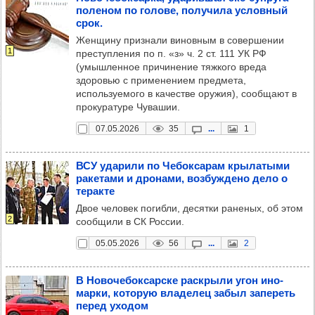
поле­ном по голове, полу­чила услов­ный
срок.
Женщину признали виновным в совершении
1
преступления по п. «з» ч. 2 ст. 111 УК РФ
(умышленное причинение тяжкого вреда
здоровью с применением предмета,
используемого в качестве оружия), сообщают в
прокуратуре Чувашии.
07.05.2026
35
...
1
ВСУ уда­рили по Чебок­са­рам кры­ла­тыми
раке­тами и дро­нами, воз­буж­дено дело о
теракте
Двое человек погибли, десятки раненых, об этом
2
сообщили в СК России.
05.05.2026
56
...
2
В Ново­че­бок­сар­ске рас­крыли угон ино­
марки, кото­рую вла­де­лец забыл запе­реть
перед ухо­дом