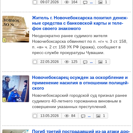
09.07.2026
164
...
1
Житель г. Ново­че­бок­сар­ска похи­тил денеж­
ные средс­тва с бан­ков­ской карты и теле­
фон сво­его зна­ко­мого
Неоднократно ранее судимого жителя
1
Новочебоксарска обвиняют по п. «г» ч. 3 ст. 158,
п. «в» ч. 2 ст. 158 УК РФ (кража), сообщают в
пресс-службе прокуратуры Чувашии.
22.05.2026
125
...
1
Ново­че­бок­са­рец осуж­ден за оскор­бле­ние и
при­ме­не­ние наси­лия в отно­ше­нии поли­цей­
ского
Новочебоксарский городской суд признал ранее
1
судимого 40-летнего горожанина виновным в
совершении указанных преступлений.
13.05.2026
84
...
1
Погиб тре­тий пос­тра­дав­ший из-за атаки дро­