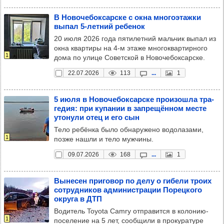
В Ново­че­бок­сар­ске с окна мно­го­этажки
выпал 5-лет­ний ребе­нок
20 июля 2026 года пятилетний мальчик выпал из
окна квартиры на 4-м этаже многоквартирного
1
дома по улице Советской в Новочебоксарске.
22.07.2026
113
...
1
5 июля в Ново­че­бок­сар­ске про­изошла тра­
ге­дия: при купа­нии в зап­ре­щён­ном месте
уто­нули отец и его сын
Тело ребёнка было обнаружено водолазами,
1
позже нашли и тело мужчины.
09.07.2026
168
...
1
Выне­сен при­го­вор по делу о гибели троих
сот­руд­ни­ков адми­нис­тра­ции Порец­кого
округа в ДТП
Водитель Toyota Camry отправится в колонию-
1
поселение на 5 лет, сообщили в прокуратуре