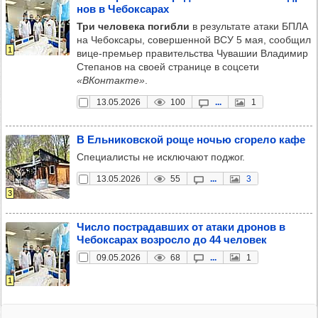
нов в Чебок­са­рах
Три человека погибли
в результате атаки БПЛА
на Чебоксары, совершенной ВСУ 5 мая, сообщил
1
вице-премьер правительства Чувашии Владимир
Степанов на своей странице в соцсети
«ВКонтакте»
.
13.05.2026
100
...
1
В Ель­ни­ков­ской роще ночью сго­рело кафе
Специалисты не исключают поджог.
13.05.2026
55
...
3
3
Число пос­тра­дав­ших от атаки дро­нов в
Чебок­са­рах воз­росло до 44 чело­век
09.05.2026
68
...
1
1