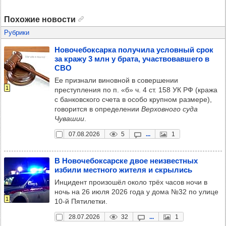
Похожие новости
Рубрики
Ново­че­бок­сарка полу­чила услов­ный срок
за кражу 3 млн у брата, учас­тво­вав­шего в
СВО
Ее признали виновной в совершении
1
преступления по п. «б» ч. 4 ст. 158 УК РФ (кража
с банковского счета в особо крупном размере),
говорится в определении
Верховного суда
Чувашии
.
07.08.2026
5
...
1
В Ново­че­бок­сар­ске двое неиз­вес­тных
избили мес­тного жителя и скры­лись
Инцидент произошёл около трёх часов ночи в
ночь на 26 июля 2026 года у дома №32 по улице
1
10-й Пятилетки.
28.07.2026
32
...
1