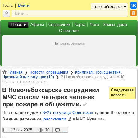
Гость
|
Войти
Новости
Афиша
Справочник
Карта
Фото
Улицы, дома
О портале
Главная
Новости, оповещения
Криминал. Происшествия.
Чрезвычайные ситуации (10)
В Новочебоксарске сотрудники МЧС
спасли четырех человек…
В Ново­че­бок­сар­ске сот­руд­ники
МЧС спасли четы­рех чело­век
при пожаре в обще­жи­тии.
Возгорание в доме
№27 по улице Советская
тушили 8 человек и
3 единицы техники,
рассказали
в МЧС Чувашии.
17 ноя 2025
70
...