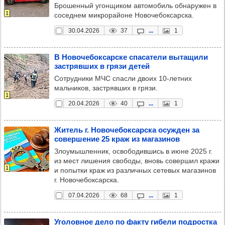
Брошенный угонщиком автомобиль обнаружен в
1
соседнем микрорайоне Новочебоксарска.
30.04.2026
37
...
1
В Ново­че­бок­сар­ске спа­са­тели выта­щили
зас­тряв­ших в грязи детей
Сотрудники МЧС спасли двоих 10-летних
мальчиков, застрявших в грязи.
1
20.04.2026
40
...
1
Житель г. Ново­че­бок­сар­ска осуж­ден за
совер­ше­ние 25 краж из мага­зи­нов
Злоумышленник, освободившись в июне 2025 г.
из мест лишения свободы, вновь совершил кражи
1
и попытки краж из различных сетевых магазинов
г. Новочебоксарска.
07.04.2026
68
...
1
Уго­лов­ное дело по факту гибели под­рос­тка