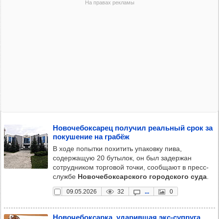
Ново­че­бок­са­рец полу­чил реаль­ный срок за
поку­ше­ние на гра­бёж
В ходе попытки похитить упаковку пива,
содержащую 20 бутылок, он был задержан
сотрудником торговой точки, сообщают в пресс-
службе
Новочебоксарского городского суда
.
09.05.2026
32
...
0
Ново­че­бок­сарка, уда­рив­шая экс-суп­руга