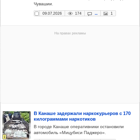
Чувашии.
09.07.2026
174
...
1
В Канаше задер­жали нар­ко­курь­еров с 170
килог­рам­мами нар­ко­ти­ков
В городе Канаше оперативники остановили
автомобиль «Мицубиси Паджеро».
1