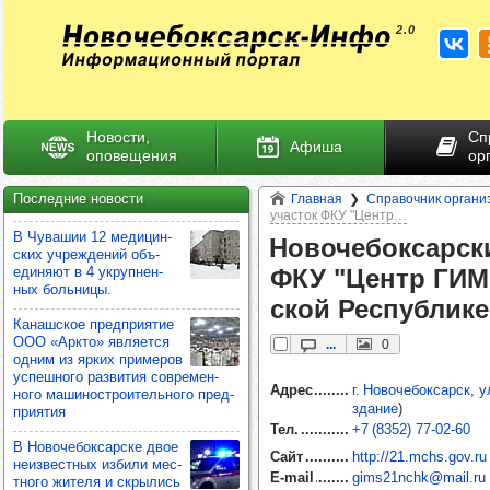
Новости,
Сп
Афиша
оповещения
ор
Последние новости
Главная
Справочник органи
участок ФКУ "Центр…
В Чува­шии 12 меди­цин­
Ново­че­бок­сар­с
ских учреж­де­ний объ­
еди­няют в 4 укруп­нен­
ФКУ "Центр ГИМ
ных боль­ницы.
ской Рес­пуб­лике
Канаш­ское пред­при­ятие
ООО «Аркто» явля­ется
...
0
одним из ярких при­ме­ров
успеш­ного раз­ви­тия сов­ре­мен­
Адрес
г. Новочебоксарск
,
у
ного маши­нос­тро­итель­ного пред­
здание
)
при­ятия
Тел.
+7 (8352) 77‑02‑60
В Ново­че­бок­сар­ске двое
Сайт
http://21.mchs.gov.ru
неиз­вес­тных избили мес­
E-mail
gims21nchk@mail.ru
тного жителя и скры­лись