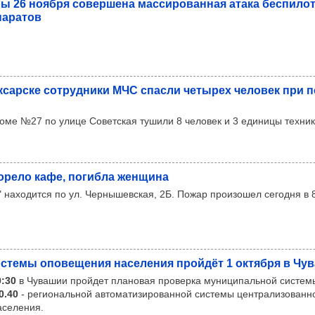
ы 26 ноября совер­шена мас­си­ро­ван­ная атака бес­пи­лот
а­ра­тов
к­сар­ске сот­руд­ники МЧС спасли четы­рех чело­век при 
оме №27 по улице Советская тушили 8 человек и 3 единицы техник
о­рело кафе, погибла жен­щина
 находится по ул. Чернышевская, 2Б. Пожар произошел сегодня в 8
с­темы опо­ве­ще­ния насе­ле­ния прой­дёт 1 октября в Чу
0:30
в Чувашии пройдет плановая проверка муниципальной систе
0.40
- региональной автоматизированной системы централизованн
аселения.