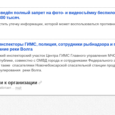
ве­дён пол­ный зап­рет на фото- и виде­осъ­ёмку бес­пи­ло
300 тысяч.
стить утечку информации, которой может воспользоваться противн
 инспек­торы ГИМС, поли­ция, сот­руд­ники рыб­над­зора и
ва­ние реки Волга
кий инспекторский участок Центра ГИМС Главного управления МЧС
публике, совместно с ОМВД города и сотрудниками Федерального 
а также спасателями Новочебоксарской спасательной станции про
рулирования реки Волга.
и к организации
аботает
…
ещё