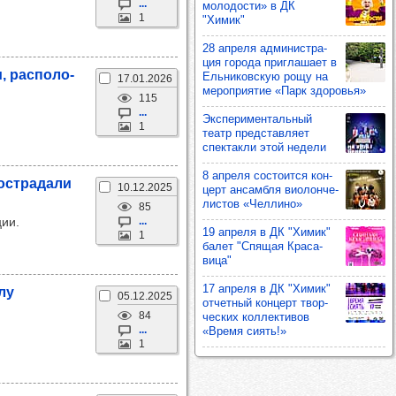
...
моло­дости» в ДК
1
"Химик"
28 апреля адми­нис­тра­
ция города приг­ла­шает в
 рас­по­ло­
Ель­ни­ков­скую рощу на
17.01.2026
мероп­ри­ятие «Парк здо­ровья»
115
...
Экспе­ри­мен­таль­ный
1
театр пред­став­ляет
спек­такли этой недели
8 апреля сос­то­ится кон­
ос­тра­дали
10.12.2025
церт ансам­бля виолон­че­
лис­тов «Чел­лино»
85
ции.
...
19 апреля в ДК "Химик"
1
балет "Спя­щая Кра­са­
вица"
17 апреля в ДК "Химик"
олу
05.12.2025
отчет­ный кон­церт твор­
84
чес­ких кол­лек­ти­вов
...
«Время сиять!»
1