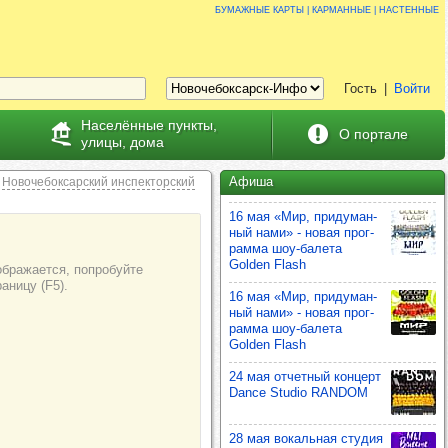
Бумажные карты | карманные | настенные
Гость
|
Войти
Населённые пункты,
О портале
улицы, дома
Афиша
Новочебоксарский инспекторский
16 мая «Мир, при­ду­ман­
ный нами» - новая прог­
рамма шоу‑балета
Golden Flash
16 мая «Мир, при­ду­ман­
ный нами» - новая прог­
рамма шоу‑балета
Golden Flash
24 мая отчет­ный кон­церт
Dance Studio RANDOM
28 мая вокаль­ная сту­дия