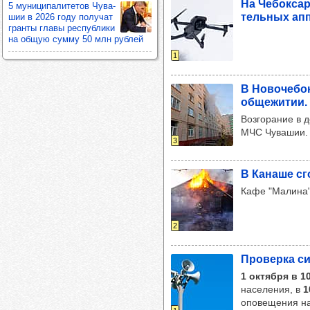
На Чебок­сар
5 муни­ци­па­ли­те­тов Чува­
тель­ных апп
шии в 2026 году полу­чат
гранты главы рес­пуб­лики
на общую сумму 50 млн руб­лей
1
В Ново­че­бо
обще­жи­тии.
Возгорание в д
МЧС Чувашии.
3
В Канаше сг
Кафе "Малина"
2
Про­верка си
1 октября в 1
населения, в
1
оповещения н