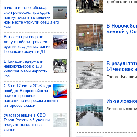
требования по
5 июля в Ново­че­бок­сар­
1
ске про­изошла тра­ге­дия:
при купа­нии в зап­ре­щён­
ном месте уто­нули отец и его
В Ново­че­бо
сын
жен­ной у Со
Выне­сен при­го­вор по
делу о гибели троих сот­
руд­ни­ков адми­нис­тра­ции
1
Порец­кого округа в ДТП
В Канаше задер­жали
В резуль­тат
нар­ко­курь­еров с 170
14 чело­век 
килог­рам­мами нар­ко­ти­
ков
Глава Чувашии
С 6 по 12 июля 2026 года
1
прой­дет Все­рос­сий­ская
неделя пра­во­вой
помощи по воп­ро­сам защиты
Из-за лож­но
инте­ре­сов семьи
Личность звон
Учас­тво­вав­шие в СВО
Герои Рос­сии в Чува­шии
1
полу­чат вып­латы на
жилье...