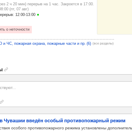
рез 2 ч 20 мин) перерыв на 1 час. Закроется в 17:00.
8:00 (пт, 07 авг)
перерыв: 12:00‑13:00
 и ЧС, пожарная охрана, пожарные части и пр. (6)
(все разделы)
ы
ствуют...
в Чува­шии вве­дён осо­бый про­ти­во­по­жар­ный режим
ствия особого противопожарного режима установлены дополнител