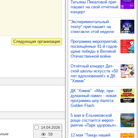
Тать­яны Пика­ло­вой приг­
ла­шает на свой отчёт­ный
кон­церт
"Экспе­ри­мен­таль­ный
театр" приг­ла­шает на
спек­такли этой недели:
Прог­рамма мероп­ри­ятий,
пос­вя­щён­ных 81-й годов­
щине победы в Вели­кой
Оте­чес­твен­ной войне
Отчёт­ный кон­церт Дет­
ской школы искусств «50
лет вдох­но­ве­ния!» в ДК
"Химик"
ДК "Химик": «Мир, при­
ду­ман­ный нами» - новая
прог­рамма шоу‑балета
Golden Flash
5 мая в Ель­ни­ков­ской
роще сос­то­ится мероп­
ри­ятие «Парк здо­ровья».
14.04.2026
ьные
59
12 мая "Танцы нашей