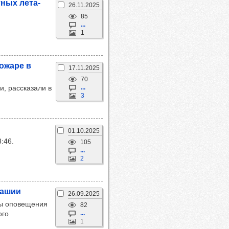
­ных лета­
26.11.2025
85
...
1
пожаре в
17.11.2025
70
и, рассказали в
...
3
01.10.2025
:46.
105
...
2
ва­шии
26.09.2025
мы оповещения
82
ого
...
1