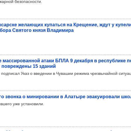
жарной безопасности.
к­сар­ске жела­ющих купаться на Кре­ще­ние, ждут у купели,
бора Свя­того князя Вла­ди­мира
е мас­си­ро­ван­ной атаки БПЛА 9 декабря в рес­пуб­лике п
и пов­реж­дены 15 зда­ний
 подписал Указ о введении в Чувашии режима чрезвычайной ситуа
го звонка о мини­ро­ва­нии в Ала­тыре эва­ку­иро­вали шк
ившего уже установили.