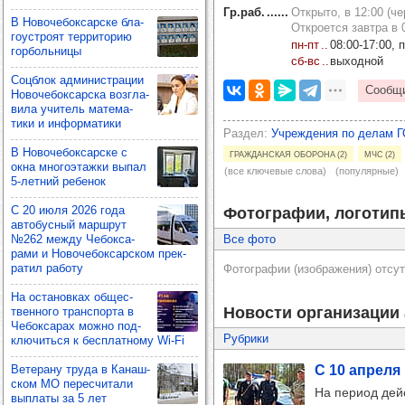
Гр.раб.
Открыто, в 12:00 (че
В Ново­че­бок­сар­ске бла­
Откроется завтра в 0
го­ус­троят тер­ри­то­рию
пн‑пт
08:00‑17:00, 
гор­боль­ницы
сб‑вс
выходной
Соц­блок адми­нис­тра­ции
Ново­че­бок­сар­ска воз­гла­
вила учи­тель мате­ма­
тики и инфор­ма­тики
Раздел
Учреждения по делам ГО
В Ново­че­бок­сар­ске с
Гражданская оборона (2)
МЧС (2)
окна мно­го­этажки выпал
(все ключевые слова)
(популярные)
5-лет­ний ребе­нок
С 20 июля 2026 года
Фотографии, логотип
авто­бус­ный мар­шрут
№262 между Чебок­са­
Все фото
рами и Ново­че­бок­сар­ском прек­
ра­тил работу
Фотографии (изображения) отсут
На оста­нов­ках общес­
Новости организации
твен­ного тран­спорта в
Чебок­са­рах можно под­
Рубрики
клю­читься к бес­плат­ному Wi-Fi
С 10 апреля 
Вете­рану труда в Канаш­
ском МО перес­чи­тали
На период дей
вып­латы за 5 лет