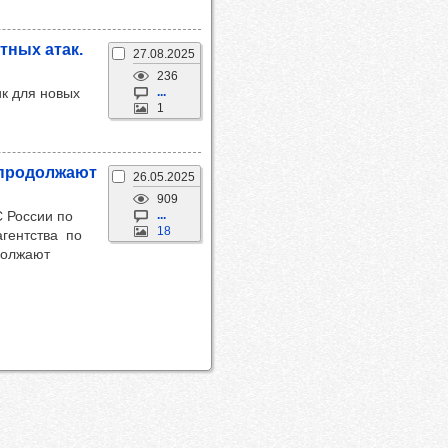
т­ных атак.
27.08.2025
236
ик для новых
...
1
 про­дол­жают
26.05.2025
909
 России по
...
18
агентства по
должают