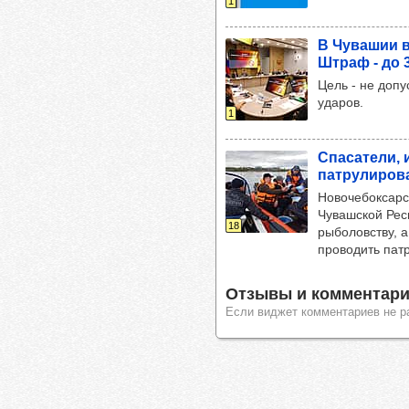
1
В Чува­шии в
Штраф - до 
Цель - не допу
ударов.
1
Спа­са­тели,
пат­ру­ли­ро­
Новочебоксарс
Чувашской Рес
18
рыболовству, 
проводить пат
Отзывы и комментари
Если виджет комментариев не р