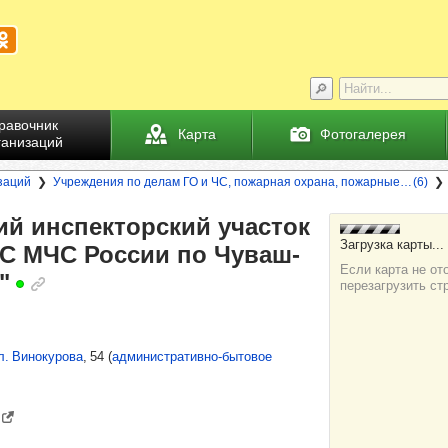
равочник
Карта
Фотогалерея
ганизаций
заций
Учреждения по делам ГО и ЧС, пожарная охрана, пожарные… (6)
кий инспек­тор­ский учас­ток
С МЧС Рос­сии по Чуваш­
"
л. Винокурова
, 54
(
административно-бытовое