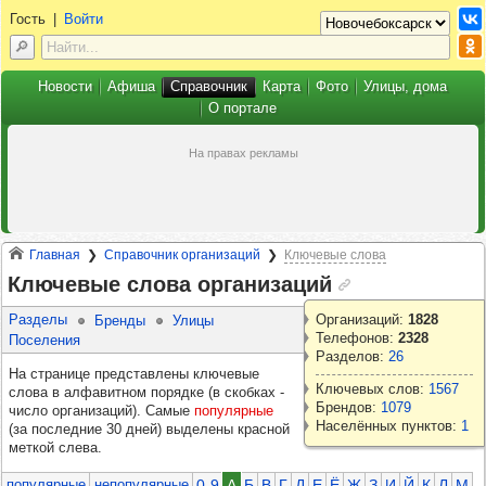
Гость
|
Войти
Новости
Афиша
Справочник
Карта
Фото
Улицы, дома
О портале
Главная
Справочник организаций
Ключевые слова
Ключевые слова организаций
Разделы
Организаций:
1828
Бренды
Улицы
Телефонов:
2328
Поселения
Разделов:
26
На странице представлены ключевые
Ключевых слов:
1567
слова в алфавитном порядке (в скобках -
Брендов:
1079
число организаций). Самые
популярные
Населённых пунктов:
1
(за последние 30 дней) выделены красной
меткой слева.
популярные
непопулярные
0-9
А
Б
В
Г
Д
Е
Ё
Ж
З
И
Й
К
Л
М