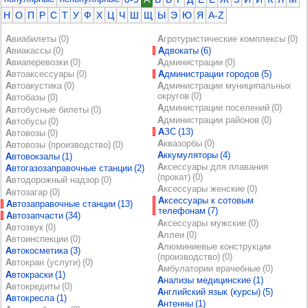
Н
О
П
Р
С
Т
У
Ф
Х
Ц
Ч
Ш
Щ
Ы
Э
Ю
Я
A-Z
Авиабилеты (0)
Агротуристические комплексы (0)
Авиакассы (0)
Адвокаты (6)
Авиаперевозки (0)
Администрации (0)
Автоаксессуары (0)
Администрации городов (5)
Автоакустика (0)
Администрации муниципальных
округов (0)
Автобазы (0)
Администрации поселений (0)
Автобусные билеты (0)
Администрации районов (0)
Автобусы (0)
АЗС (13)
Автовозы (0)
Аквазорбы (0)
Автовозы (производство) (0)
Аккумуляторы (4)
Автовокзалы (1)
Аксессуары для плавания
Автогазозаправочные станции (2)
(прокат) (0)
Автодорожный надзор (0)
Аксессуары женские (0)
Автозагар (0)
Аксессуары к сотовым
Автозаправочные станции (13)
телефонам (7)
Автозапчасти (34)
Аксессуары мужские (0)
Автозвук (0)
Аллеи (0)
Автоинспекции (0)
Алюминиевые конструкции
Автокосметика (3)
(производство) (0)
Автокран (услуги) (0)
Амбулатории врачебные (0)
Автокраски (1)
Анализы медицинские (1)
Автокредиты (0)
Английский язык (курсы) (5)
Автокресла (1)
Антенны (1)