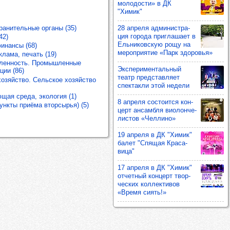
моло­дости» в ДК
"Химик"
28 апреля адми­нис­тра­
ранительные органы (35)
ция города приг­ла­шает в
42)
Ель­ни­ков­скую рощу на
инансы (68)
мероп­ри­ятие «Парк здо­ровья»
лама, печать (19)
енность. Промышленные
Экспе­ри­мен­таль­ный
ции (86)
театр пред­став­ляет
хозяйство. Сельское хозяйство
спек­такли этой недели
щая среда, экология (1)
8 апреля сос­то­ится кон­
ункты приёма вторсырья) (5)
церт ансам­бля виолон­че­
лис­тов «Чел­лино»
19 апреля в ДК "Химик"
балет "Спя­щая Кра­са­
вица"
17 апреля в ДК "Химик"
отчет­ный кон­церт твор­
чес­ких кол­лек­ти­вов
«Время сиять!»