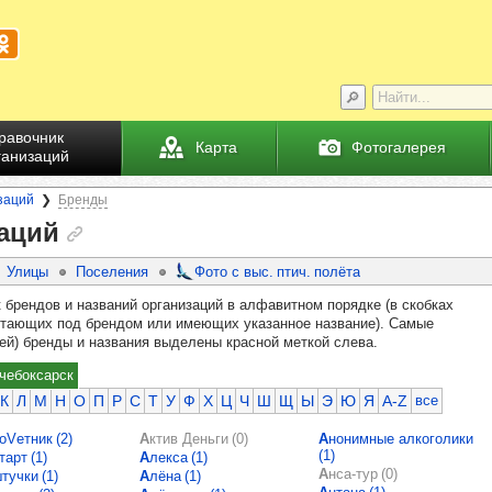
равочник
Карта
Фотогалерея
ганизаций
заций
Бренды
аций
Улицы
Поселения
Фото с выс. птич. полёта
 брендов и названий организаций в алфавитном порядке (в скобках
ботающих под брендом или имеющих указанное название). Самые
ей) бренды и названия выделены красной меткой слева.
чебоксарск
К
Л
М
Н
О
П
Р
С
Т
У
Ф
Х
Ц
Ч
Ш
Щ
Ы
Э
Ю
Я
A-Z
все
соVетник (2)
Актив Деньги (0)
Анонимные алкоголики
(1)
тарт (1)
Алекса (1)
Анса-тур (0)
штучки (1)
Алёна (1)