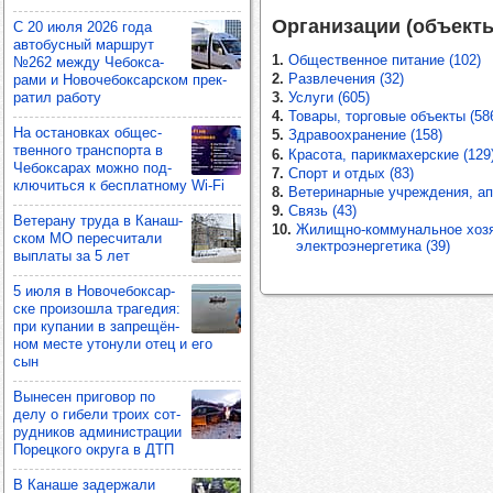
Организации (объект
С 20 июля 2026 года
авто­бус­ный мар­шрут
1.
Общественное питание (102)
№262 между Чебок­са­
2.
Развлечения (32)
рами и Ново­че­бок­сар­ском прек­
ра­тил работу
3.
Услуги (605)
4.
Товары, торговые объекты (58
На оста­нов­ках общес­
5.
Здравоохранение (158)
твен­ного тран­спорта в
6.
Красота, парикмахерские (129
Чебок­са­рах можно под­
7.
Спорт и отдых (83)
клю­читься к бес­плат­ному Wi-Fi
8.
Ветеринарные учреждения, апт
9.
Связь (43)
Вете­рану труда в Канаш­
10.
Жилищно-коммунальное хозя
ском МО перес­чи­тали
электроэнергетика (39)
вып­латы за 5 лет
5 июля в Ново­че­бок­сар­
ске про­изошла тра­ге­дия:
при купа­нии в зап­ре­щён­
ном месте уто­нули отец и его
сын
Выне­сен при­го­вор по
делу о гибели троих сот­
руд­ни­ков адми­нис­тра­ции
Порец­кого округа в ДТП
В Канаше задер­жали