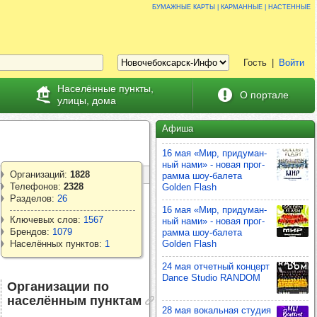
Бумажные карты | карманные | настенные
Гость
|
Войти
Населённые пункты,
О портале
улицы, дома
Афиша
16 мая «Мир, при­ду­ман­
ный нами» - новая прог­
Организаций:
1828
рамма шоу‑балета
Телефонов:
2328
Golden Flash
Разделов:
26
16 мая «Мир, при­ду­ман­
Ключевых слов:
1567
ный нами» - новая прог­
Брендов:
1079
рамма шоу‑балета
Golden Flash
Населённых пунктов:
1
24 мая отчет­ный кон­церт
Dance Studio RANDOM
Организации по
населённым пунктам
28 мая вокаль­ная сту­дия