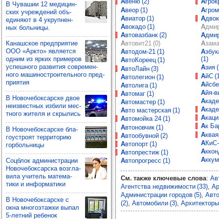
Авеню (2)
Агрок
В Чува­шии 12 меди­цин­
Авеор (1)
Агро
ских учреж­де­ний объ­
Авиатор (1)
Адвок
еди­няют в 4 укруп­нен­
Авокадо (1)
Адми
ных боль­ницы.
Автовазбанк (2)
Адми
Канаш­ское пред­при­ятие
Автовит21 (0)
Азама
ООО «Аркто» явля­ется
Автодом-21 (1)
Азбука недвижимости
одним из ярких при­ме­ров
(1)
АвтоКореец (1)
успеш­ного раз­ви­тия сов­ре­мен­
Азия 
АвтоЛайн (3)
ного маши­нос­тро­итель­ного пред­
АйС (
Автолегион (1)
при­ятия
Айсбе
Автолига (1)
Айя-в
Автомаг (1)
В Ново­че­бок­сар­ске двое
Акад
Автомастер (1)
неиз­вес­тных избили мес­
Акад
Авто мастерская (1)
тного жителя и скры­лись
Акаци
Автомойка 24 (1)
Ак Ба
Автоновчик (1)
В Ново­че­бок­сар­ске бла­
Аквая
Автообувной (2)
го­ус­троят тер­ри­то­рию
АКиС
Автопорт (1)
гор­боль­ницы
Аккон
Автопрестиж (1)
Акку
Соц­блок адми­нис­тра­ции
Автопрогресс (1)
Ново­че­бок­сар­ска воз­гла­
вила учи­тель мате­ма­
См. также ключевые слова
:
Ав
тики и инфор­ма­тики
Агентства недвижимости (33)
Ар
Администрации городов (5)
Авто
В Ново­че­бок­сар­ске с
(2)
Автомобили (3)
Архитекторы 
окна мно­го­этажки выпал
5-лет­ний ребе­нок