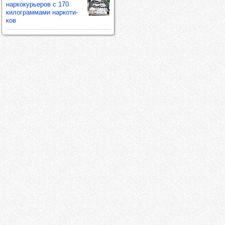
нар­ко­курь­еров с 170
килог­рам­мами нар­ко­ти­
ков