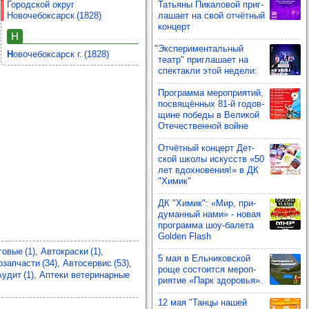
Городской округ
Тать­яны Пика­ло­вой приг­
Новочебоксарск (1828)
ла­шает на свой отчёт­ный
кон­церт
Н
"Экспе­ри­мен­таль­ный
Новочебоксарск г. (1828)
театр" приг­ла­шает на
спек­такли этой недели:
Прог­рамма мероп­ри­ятий,
пос­вя­щён­ных 81-й годов­
щине победы в Вели­кой
Оте­чес­твен­ной войне
Отчёт­ный кон­церт Дет­
ской школы искусств «50
лет вдох­но­ве­ния!» в ДК
"Химик"
ДК "Химик": «Мир, при­
ду­ман­ный нами» - новая
прог­рамма шоу‑балета
Golden Flash
овые (1)
Автокраски (1)
5 мая в Ель­ни­ков­ской
озапчасти (34)
Автосервис (53)
роще сос­то­ится мероп­
Аудит (1)
Аптеки ветеринарные
ри­ятие «Парк здо­ровья».
12 мая "Танцы нашей