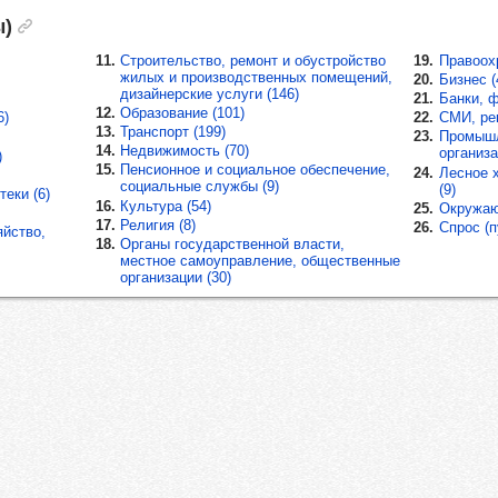
ы)
11.
Строительство, ремонт и обустройство
19.
Правоох
жилых и производственных помещений,
20.
Бизнес (
дизайнерские услуги (146)
21.
Банки, ф
12.
Образование (101)
6)
22.
СМИ, рек
13.
Транспорт (199)
23.
Промышл
14.
Недвижимость (70)
организа
)
15.
Пенсионное и социальное обеспечение,
24.
Лесное 
социальные службы (9)
(9)
еки (6)
16.
Культура (54)
25.
Окружаю
17.
Религия (8)
26.
Спрос (п
йство,
18.
Органы государственной власти,
местное самоуправление, общественные
организации (30)