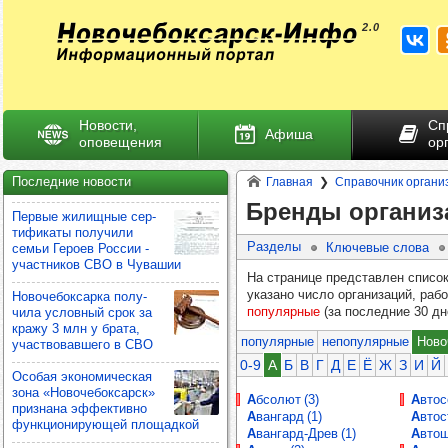
Новости,
Сп
Афиша
оповещения
ор
Последние новости
Главная
Справочник органи
Бренды организ
Пер­вые жилищ­ные сер­
ти­фи­каты полу­чили
Разделы
Ключевые слова
семьи Героев Рос­сии -
учас­тни­ков СВО в Чува­шии
На странице представлен список
указано число организаций, ра
Ново­че­бок­сарка полу­
популярные
(за последние 30 дн
чила услов­ный срок за
кражу 3 млн у брата,
популярные
непопулярные
Ново
учас­тво­вав­шего в СВО
0-9
А
Б
В
Г
Д
Е
Ё
Ж
З
И
Й
Осо­бая эко­но­ми­чес­кая
зона «Ново­че­бок­сарск»
Абсолют (3)
Авто
приз­нана эффек­тивно
Авангард (1)
Автос
фун­кци­они­ру­ющей пло­щад­кой
Авангард-Древ (1)
Авто