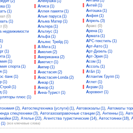
Антана (1)
редит (2)
Алёнушка (1)
Антей (1)
маш (1)
Алиса (1)
Антошка (1)
атъ (1)
Аллея памяти (1)
Анфея (1)
рал (0)
Алые паруса (1)
Апрель (3)
ралъ (1)
Альма Матер (1)
Аракс (0)
т (0)
Альтера (1)
Арена (1)
Альтиус (1)
Армата (1)
Альфа (1)
(1)
АРС-текстиль (1)
Альянс Трейд (1)
1)
Арт-Авто (1)
А-Мега (1)
рг (1)
Арт-Дизель (1)
Амелия (2)
ита (1)
Арт-Эрия (1)
Американка (2)
емия (1)
Асом (1)
Аметист (1)
емия спорта (1)
Ассоль (1)
Ампир (1)
я (1)
Атăл (1)
Анастасия (2)
рс банк (1)
Атлантик Групп (1)
Анастасия-Londa (2)
р (1)
Атлет (1)
Анкар (1)
-Строй (1)
Ахрам (1)
Анкор (1)
д (1)
Аэровент (1)
Анна-Турист (1)
муляторы плюс (1)
тохимия (2)
Автоспецтехника (услуги) (1)
Автовокзалы (1)
Автоматы торг
енда спецтехники (3)
Автогазозаправочные станции (2)
Антенны (1)
Авт
мойки (22)
Ателье (22)
Агентства туристические (14)
Автостоянки (18)
(1)
(все ключевые слова)