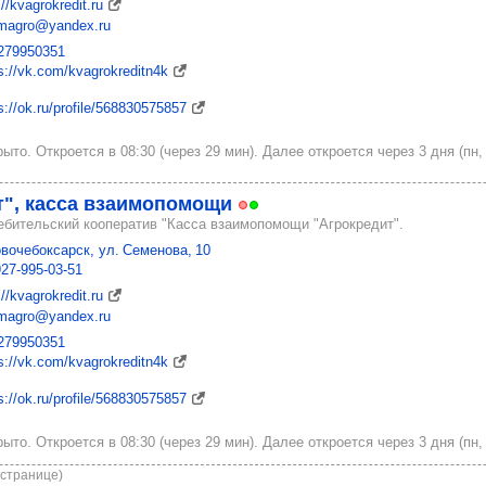
://kvagrokredit.ru
magro@yandex.ru
279950351
s://vk.com/kvagrokreditn4k
s://ok.ru/profile/568830575857
ыто. Откроется в 08:30 (через 29 мин). Далее откроется через 3 дня (пн, 
т", касса вза­имо­по­мощи
ебительский кооператив "Касса взаимопомощи "Агрокредит".
Новочебоксарск, ул. Семенова, 10
927‑995‑03‑51
://kvagrokredit.ru
magro@yandex.ru
279950351
s://vk.com/kvagrokreditn4k
s://ok.ru/profile/568830575857
ыто. Откроется в 08:30 (через 29 мин). Далее откроется через 3 дня (пн, 
 странице)