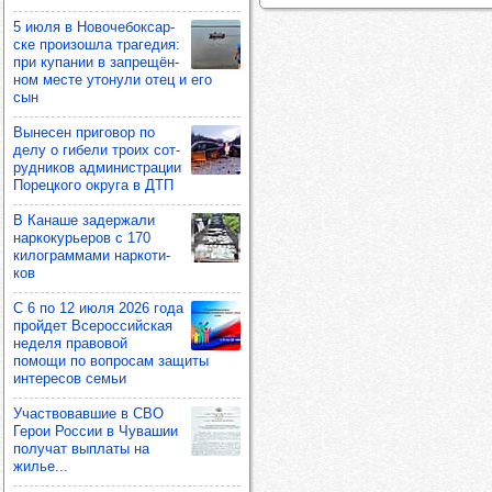
5 июля в Ново­че­бок­сар­
ске про­изошла тра­ге­дия:
при купа­нии в зап­ре­щён­
ном месте уто­нули отец и его
сын
Выне­сен при­го­вор по
делу о гибели троих сот­
руд­ни­ков адми­нис­тра­ции
Порец­кого округа в ДТП
В Канаше задер­жали
нар­ко­курь­еров с 170
килог­рам­мами нар­ко­ти­
ков
С 6 по 12 июля 2026 года
прой­дет Все­рос­сий­ская
неделя пра­во­вой
помощи по воп­ро­сам защиты
инте­ре­сов семьи
Учас­тво­вав­шие в СВО
Герои Рос­сии в Чува­шии
полу­чат вып­латы на
жилье...