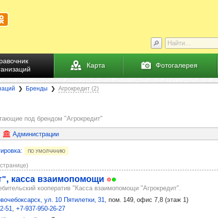
равочник
Карта
Фотогалерея
ганизаций
заций
Бренды
Агрокредит (2)
ботающие под брендом
"Агрокредит"
Администрации
ировка
:
по умолчанию
 странице)
т", касса вза­имо­по­мощи
ебительский кооператив "Касса взаимопомощи "Агрокредит".
овочебоксарск, ул. 10 Пятилетки, 31
, пом. 149, офис 7,8 (этаж 1)
2‑51
+7‑937‑950‑26‑27