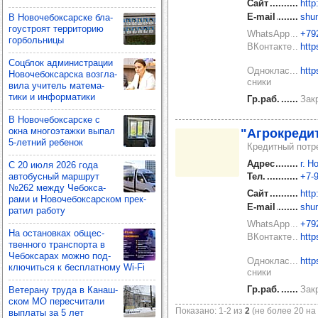
Сайт
http
E-mail
shu
В Ново­че­бок­сар­ске бла­
го­ус­троят тер­ри­то­рию
WhatsApp
+79
гор­боль­ницы
ВКонтакте
http
Соц­блок адми­нис­тра­ции
Одноклас
http
Ново­че­бок­сар­ска воз­гла­
сники
вила учи­тель мате­ма­
тики и инфор­ма­тики
Гр.раб.
Закр
В Ново­че­бок­сар­ске с
окна мно­го­этажки выпал
"Агрок­ре­ди
5-лет­ний ребе­нок
Кредитный потр
Адрес
г. 
С 20 июля 2026 года
авто­бус­ный мар­шрут
Тел.
+7‑
№262 между Чебок­са­
Сайт
http
рами и Ново­че­бок­сар­ском прек­
E-mail
shu
ра­тил работу
WhatsApp
+79
На оста­нов­ках общес­
ВКонтакте
http
твен­ного тран­спорта в
Чебок­са­рах можно под­
Одноклас
http
клю­читься к бес­плат­ному Wi-Fi
сники
Гр.раб.
Закр
Вете­рану труда в Канаш­
ском МО перес­чи­тали
Показано: 1‑2 из
2
(не более 20 на
вып­латы за 5 лет