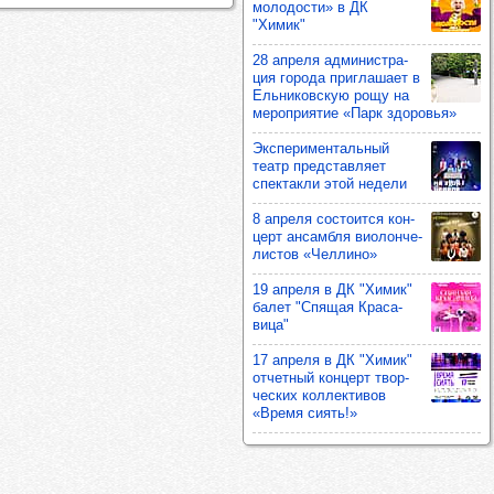
моло­дости» в ДК
"Химик"
28 апреля адми­нис­тра­
ция города приг­ла­шает в
Ель­ни­ков­скую рощу на
мероп­ри­ятие «Парк здо­ровья»
Экспе­ри­мен­таль­ный
театр пред­став­ляет
спек­такли этой недели
8 апреля сос­то­ится кон­
церт ансам­бля виолон­че­
лис­тов «Чел­лино»
19 апреля в ДК "Химик"
балет "Спя­щая Кра­са­
вица"
17 апреля в ДК "Химик"
отчет­ный кон­церт твор­
чес­ких кол­лек­ти­вов
«Время сиять!»