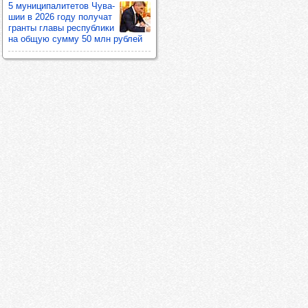
5 муни­ци­па­ли­те­тов Чува­
шии в 2026 году полу­чат
гранты главы рес­пуб­лики
на общую сумму 50 млн руб­лей