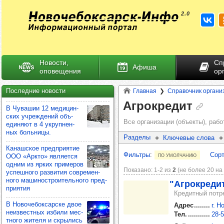
Новости,
Сп
Афиша
оповещения
ор
Последние новости
Главная
Справочник органи
Агрокредит
В Чува­шии 12 меди­цин­
ских учреж­де­ний объ­
Все организации (объекты), ра
еди­няют в 4 укруп­нен­
ных боль­ницы.
Разделы
Ключевые слова
Канаш­ское пред­при­ятие
Фильтры
:
Сорт
по умолчанию
ООО «Аркто» явля­ется
одним из ярких при­ме­ров
Показано: 1‑2 из
2
(не более 20 на
успеш­ного раз­ви­тия сов­ре­мен­
ного маши­нос­тро­итель­ного пред­
"Агрок­ре­ди
при­ятия
Кредитный потр
В Ново­че­бок­сар­ске двое
Адрес
г. Н
неиз­вес­тных избили мес­
Тел.
28‑5
тного жителя и скры­лись