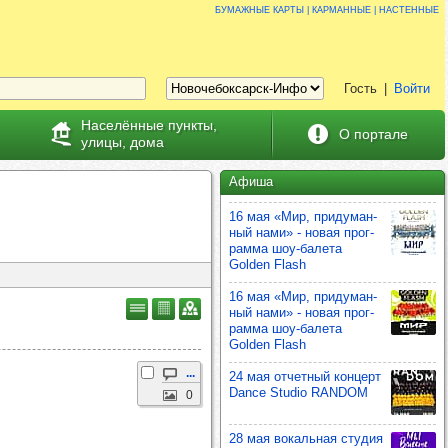
Бумажные карты | карманные | настенные
Гость
|
Войти
Населённые пункты,
О портале
улицы, дома
Афиша
16 мая «Мир, при­ду­ман­
ный нами» - новая прог­
рамма шоу‑балета
Golden Flash
16 мая «Мир, при­ду­ман­
ный нами» - новая прог­
рамма шоу‑балета
Golden Flash
...
24 мая отчет­ный кон­церт
Dance Studio RANDOM
0
28 мая вокаль­ная сту­дия