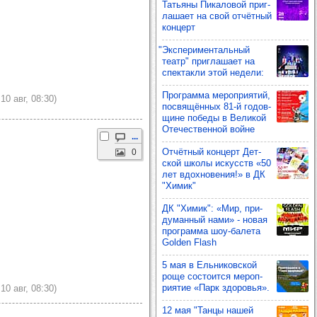
Тать­яны Пика­ло­вой приг­
ла­шает на свой отчёт­ный
кон­церт
"Экспе­ри­мен­таль­ный
театр" приг­ла­шает на
спек­такли этой недели:
Прог­рамма мероп­ри­ятий,
10 авг, 08:30)
пос­вя­щён­ных 81-й годов­
щине победы в Вели­кой
Оте­чес­твен­ной войне
...
Отчёт­ный кон­церт Дет­
0
ской школы искусств «50
лет вдох­но­ве­ния!» в ДК
"Химик"
ДК "Химик": «Мир, при­
ду­ман­ный нами» - новая
прог­рамма шоу‑балета
Golden Flash
5 мая в Ель­ни­ков­ской
роще сос­то­ится мероп­
ри­ятие «Парк здо­ровья».
10 авг, 08:30)
12 мая "Танцы нашей