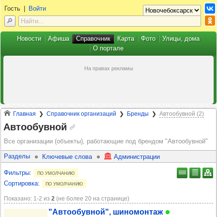
Гость
|
Войти
Новости
Афиша
Справочник
Карта
Фото
Улицы, дома
О портале
Главная
Справочник организаций
Бренды
Автообувной (2)
Автообувной
Все организации (объекты), работающие под брендом
"Автообувной"
Разделы
Ключевые слова
Администрации
Фильтры
:
по умолчанию
Сортировка
:
по умолчанию
Показано: 1‑2 из
2
(не более 20 на странице)
"Авто­обув­ной", шино­мон­таж