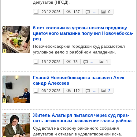
депутатов (НГСД).
23.12.2025
137
...
0
6 лет коло­нии за угрозы ножом про­давцу
цве­точ­ного мага­зина полу­чил Ново­че­бок­са­
рец
Новочебоксасркий городской суд рассмотрел
1
уголовное дело о разбойном нападении.
15.12.2025
73
...
1
Гла­вой Ново­че­бок­сар­ска наз­на­чен Алек­
сандр Алек­сеев
06.12.2025
112
...
2
2
Житель Ала­тыря пытался через суд приз­
нать неза­кон­ным наз­на­че­ние главы района
Суд встал на сторону районного собрания
депутатов и отказал в удовлетворении иска.