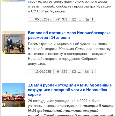
1
строительстве многоквартирного жилого дома
ответит прораб, сообщает прокуратура Чувашии
и СУ СКР по Чувашии.
05.05.2025
372
...
1
Воп­рос об отставке мэра Ново­че­бок­сар­ска
рас­смот­рят 14 апреля
Рассмотрение инициативы об удалении главы
Новочебоксарска
Максима Семенова
в отставку
1
включено в повестку внеочередного заседания
Новочебоксарского городского Собрания
депутатов.
11.04.2025
379
...
1
1,6 млн руб­лей отсу­дили у МЧС уво­лен­ные
сот­руд­ники пожар­ной части в Ново­че­бок­
сар­ске
29 сотрудников учреждения в 2021 г. были
1
уволены в связи с ликвидацией
пожарной части
№14 федеральной противопожарной
службы Государственной противопожарной