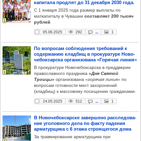
капи­тала прод­лят до 31 декабря 2030 года.
С 1 января 2025 года размер выплаты по
маткапиталу в Чувашии
составляет 200 тысяч
1
рублей
.
05.06.2025
292
...
1
По воп­ро­сам соб­лю­де­ния тре­бо­ва­ний к
содер­жа­нию клад­бищ в про­ку­ра­туре Ново­
че­бок­сар­ска орга­ни­зо­вана «Горя­чая линия»
В прокуратуре Новочебоксарска в преддверии
1
православного праздника
«Дня Святой
Троицы»
организована
«горячая линия»
по
вопросам готовности мест захоронений
(кладбищ) к массовому посещению гражданами.
24.05.2025
512
...
1
В Ново­че­бок­сар­ске завер­шено рас­сле­до­ва­
ние уго­лов­ного дела по факту паде­ния
арма­тур­щика с 6 этажа стро­яще­гося дома
За травмирование арматурщика при