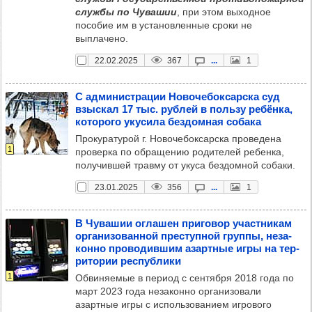
службы по Чувашии
, при этом выходное
пособие им в установленные сроки не
выплачено.
22.02.2025
367
...
1
С адми­нис­тра­ции Ново­че­бок­сар­ска суд
взыс­кал 17 тыс. руб­лей в пользу ребёнка,
кото­рого уку­сила без­дом­ная собака
Прокуратурой г. Новочебоксарска проведена
1
проверка по обращению родителей ребенка,
получившей травму от укуса бездомной собаки.
23.01.2025
356
...
1
В Чува­шии огла­шен при­го­вор учас­тни­кам
орга­ни­зо­ван­ной прес­туп­ной группы, неза­
конно про­во­див­шим азар­тные игры на тер­
ри­то­рии рес­пуб­лики
1
Обвиняемые в период с сентября 2018 года по
март 2023 года незаконно организовали
азартные игры с использованием игрового