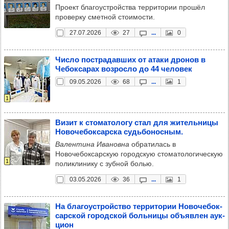
Проект благоустройства территории прошёл
проверку сметной стоимости.
27.07.2026
27
...
0
Число пос­тра­дав­ших от атаки дро­нов в
Чебок­са­рах воз­росло до 44 чело­век
09.05.2026
68
...
1
1
Визит к сто­ма­то­логу стал для житель­ницы
Ново­че­бок­сар­ска судь­бо­нос­ным.
Валентина Ивановна
обратилась в
Новочебоксарскую городскую стоматологическую
1
поликлинику с зубной болью.
03.05.2026
36
...
1
На бла­го­ус­тройс­тво тер­ри­то­рии Ново­че­бок­
сар­ской город­ской боль­ницы объ­яв­лен аук­
цион