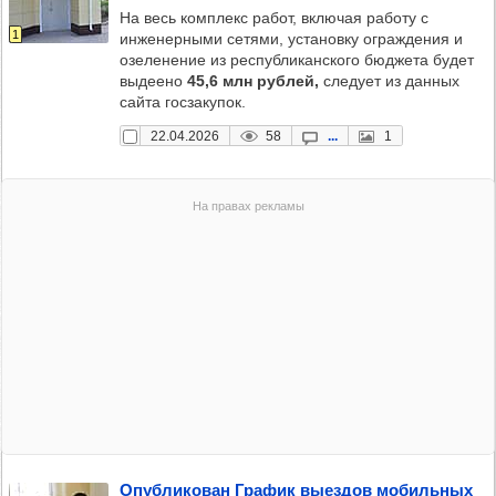
На весь комплекс работ, включая работу с
1
инженерными сетями, установку ограждения и
озеленение из республиканского бюджета будет
выдеено
45,6 млн рублей,
следует из данных
сайта госзакупок.
22.04.2026
58
...
1
Опуб­ли­ко­ван Гра­фик выез­дов мобиль­ных