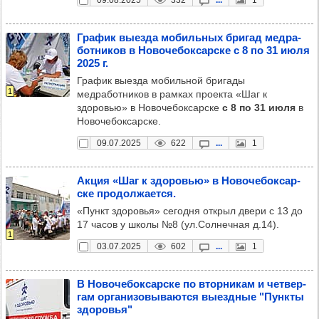
09.08.2025
332
...
1
Гра­фик выезда мобиль­ных бри­гад мед­ра­
бот­ни­ков в Ново­че­бок­сар­ске с 8 по 31 июля
2025 г.
График выезда мобильной бригады
1
медработников в рамках проекта «Шаг к
здоровью» в Новочебоксарске
с 8 по 31 июля
в
Новочебоксарске.
09.07.2025
622
...
1
Акция «Шаг к здо­ровью» в Ново­че­бок­сар­
ске про­дол­жа­ется.
«Пункт здоровья» сегодня открыл двери с 13 до
17 часов у школы №8 (ул.Солнечная д.14).
1
03.07.2025
602
...
1
В Ново­че­бок­сар­ске по втор­ни­кам и чет­вер­
гам орга­ни­зо­вы­ва­ются выез­дные "Пун­кты
здо­ровья"