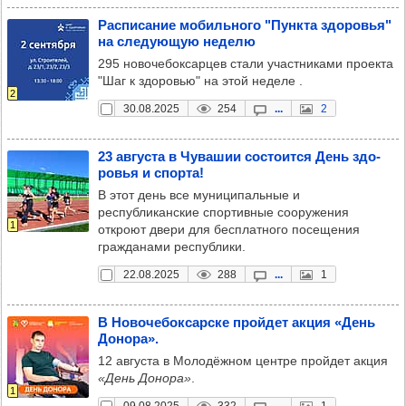
Рас­пи­са­ние мобиль­ного "Пун­кта здо­ровья"
на сле­ду­ющую неделю
295 новочебоксарцев стали участниками проекта
"Шаг к здоровью" на этой неделе .
2
30.08.2025
254
...
2
23 августа в Чува­шии сос­то­ится День здо­
ровья и спорта!
В этот день все муниципальные и
республиканские спортивные сооружения
1
откроют двери для бесплатного посещения
гражданами республики.
22.08.2025
288
...
1
В Ново­че­бок­сар­ске прой­дет акция «День
Донора».
12 августа в Молодёжном центре пройдет акция
«День Донора»
.
1