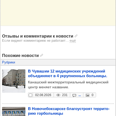
Отзывы и комментарии к новости
Если виджет комментариев не работает
…
ещё
Похожие новости
Рубрики
В Чува­шии 12 меди­цин­ских учреж­де­ний
объ­еди­няют в 4 укруп­нен­ных боль­ницы.
Канашский межтерриториальный медицинский
центр меняет название.
02.08.2026
231
...
0
В Ново­че­бок­сар­ске бла­го­ус­троят тер­ри­то­
рию гор­боль­ницы