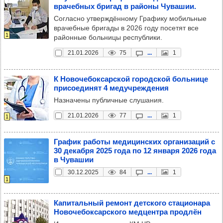
вра­чеб­ных бри­гад в районы Чува­шии.
Согласно утверждённому Графику мобильные
врачебные бригады в 2026 году посетят все
1
районные больницы республики.
21.01.2026
75
...
1
К Ново­че­бок­сар­ской город­ской боль­нице
при­со­еди­нят 4 медуч­реж­де­ния
Назначены публичные слушания.
21.01.2026
77
...
1
1
Гра­фик работы меди­цин­ских орга­ни­за­ций с
30 декабря 2025 года по 12 января 2026 года
в Чува­шии
30.12.2025
84
...
1
1
Капи­таль­ный ремонт дет­ского ста­ци­онара
Ново­че­бок­сар­ского мед­цен­тра прод­лён