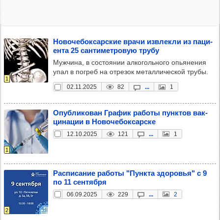
Ново­че­бок­сар­ские врачи извлекли из паци­
ента 25 сан­ти­мет­ро­вую трубу
Мужчина, в состоянии алкогольного опьянения
упал в погреб на отрезок металлической трубы.
1
02.11.2025
82
...
1
Опуб­ли­ко­ван Гра­фик работы пун­ктов вак­
ци­на­ции в Ново­че­бок­сар­ске
12.10.2025
121
...
1
1
Рас­пи­са­ние работы "Пун­кта здо­ровья" с 9
по 11 сен­тября
06.09.2025
229
...
2
2