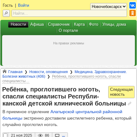
Гость
|
Войти
Новости
Афиша
Справочник
Карта
Фото
Улицы, дома
О портале
Главная
Новости, оповещения
Медицина. Здравоохранение.
Болезни животных (406)
Ребёнка, проглотившего ноготь, спасли
специалисты…
Ребёнка, прог­ло­тив­шего ноготь,
спасли спе­ци­алисты Рес­пуб­ли­
кан­ской дет­ской кли­ни­чес­кой боль­ницы
В приемное отделение
Алатырской центральной районной
больницы
экстренно доставили шестилетнего ребенка, который
случайно проглотил ноготь.
21 ноя 2025
86
...