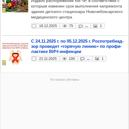
Издано распоряжение КМ ЧР, в соответствии с
которым изменен срок выполнения капремонта
1
здания детского стационара Новочебоксарского
медицинского центра.
18.12.2025
75
...
1
С 24.11.2025 г. по 05.12.2025 г. Рос­пот­реб­над­
зор про­ве­дет «горя­чую линию» по про­фи­
лак­тике ВИЧ-инфек­ции
21.11.2025
100
...
1
1