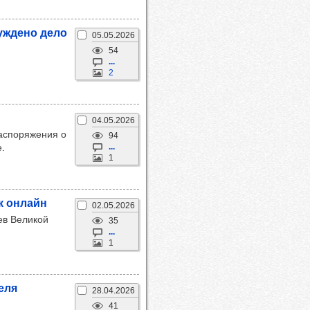
буж­дено дело
05.05.2026
54
...
2
04.05.2026
распоряжения о
94
.
...
1
лк онлайн
02.05.2026
ев Великой
35
...
1
реля
28.04.2026
41