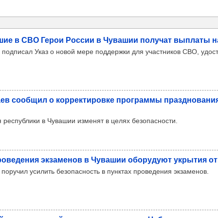
­шие в СВО Герои Рос­сии в Чува­шии полу­чат вып­латы н
 подписал Указ о новой мере поддержки для участников СВО, удос
ев сооб­щил о кор­рек­ти­ровке прог­раммы праз­дно­ва­ни
 республики в Чувашии изменят в целях безопасности.
ро­ве­де­ния экза­ме­нов в Чува­шии обо­ру­дуют укры­тия о
 поручил усилить безопасность в пунктах проведения экзаменов.