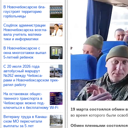
В Ново­че­бок­сар­ске бла­
го­ус­троят тер­ри­то­рию
гор­боль­ницы
Соц­блок адми­нис­тра­ции
Ново­че­бок­сар­ска воз­гла­
вила учи­тель мате­ма­
тики и инфор­ма­тики
В Ново­че­бок­сар­ске с
окна мно­го­этажки выпал
5-лет­ний ребе­нок
С 20 июля 2026 года
авто­бус­ный мар­шрут
№262 между Чебок­са­
рами и Ново­че­бок­сар­ском прек­
ра­тил работу
На оста­нов­ках общес­
твен­ного тран­спорта в
Чебок­са­рах можно под­
клю­читься к бес­плат­ному Wi-Fi
19 марта состоялся обмен 
во время которого были осв
Вете­рану труда в Канаш­
ском МО перес­чи­тали
Обмен пленными состоялся 
вып­латы за 5 лет