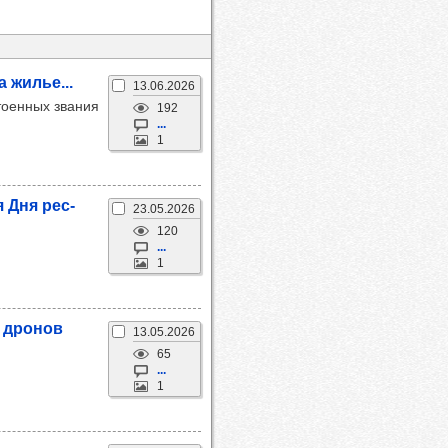
а жилье...
13.06.2026
тоенных звания
192
...
1
я Дня рес­
23.05.2026
120
...
1
т дро­нов
13.05.2026
65
...
1