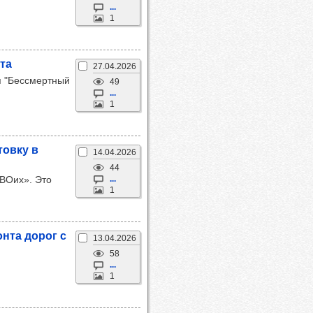
...
1
та
27.04.2026
ия "Бессмертный
49
...
1
товку в
14.04.2026
44
ВОих». Это
...
1
монта дорог с
13.04.2026
58
...
1