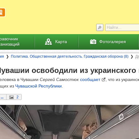
равочник
Карта
Фотогалерея
ганизаций
ия
Политика. Общественная деятельность. Гражданская оборона (8)
Д
ува­шии осво­бо­дили из укра­ин­ского
еловека в Чувашии
Сергей Самостюк
сообщает
, что из украинс
ащих из
Чувашской Республики
.
...
2