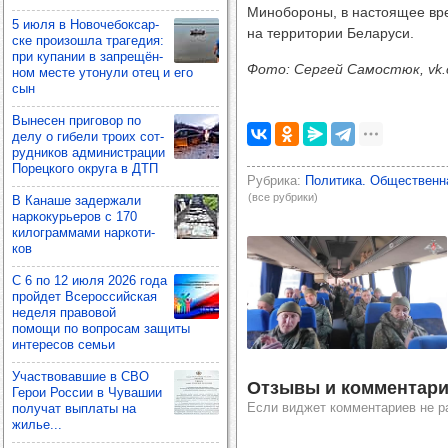
Минобороны, в настоящее вр
5 июля в Ново­че­бок­сар­
на территории Беларуси.
ске про­изошла тра­ге­дия:
при купа­нии в зап­ре­щён­
Фото: Сергей Cамостюк, vk
ном месте уто­нули отец и его
сын
Выне­сен при­го­вор по
делу о гибели троих сот­
руд­ни­ков адми­нис­тра­ции
Порец­кого округа в ДТП
Рубрика
Политика. Общественн
(все рубрики)
В Канаше задер­жали
нар­ко­курь­еров с 170
килог­рам­мами нар­ко­ти­
ков
С 6 по 12 июля 2026 года
прой­дет Все­рос­сий­ская
неделя пра­во­вой
помощи по воп­ро­сам защиты
инте­ре­сов семьи
Учас­тво­вав­шие в СВО
Отзывы и комментари
Герои Рос­сии в Чува­шии
Если виджет комментариев не р
полу­чат вып­латы на
жилье...