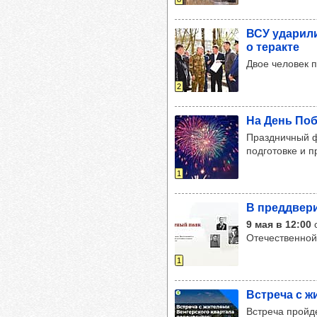
ВСУ уда­рили
о теракте
Двое человек п
2
На День Побе
Праздничный ф
подготовке и 
1
В пред­две­
9 мая в 12:00
о
Отечественной
1
Встреча с жи
Встреча пройд