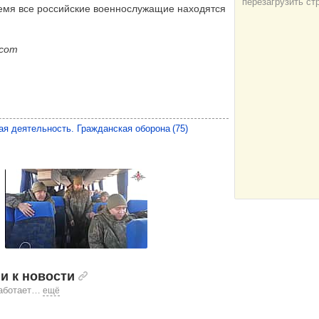
емя все российские военнослужащие находятся
.com
ая деятельность. Гражданская оборона
(75)
и к новости
аботает
…
ещё