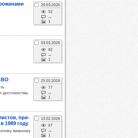
ро­жа­нами
20.03.2026
52
...
1
03.03.2026
82
...
1
 СВО
25.02.2026
ть
77
и достоинства.
...
1
ис­тов, при­
15.02.2026
 в 1989 году
67
 этому важному
...
1