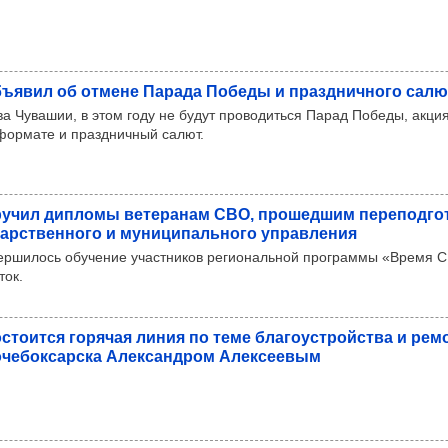
бъ­явил об отмене Парада Победы и праз­днич­ного салю
ва Чувашии, в этом году не будут проводиться Парад Победы, акц
 формате и праздничный салют.
у­чил дип­ломы вете­ра­нам СВО, про­шед­шим пере­под­го­
арс­твен­ного и муни­ци­паль­ного управ­ле­ния
ершилось обучение участников региональной программы «Время С
ток.
с­то­ится горя­чая линия по теме бла­го­ус­тройс­тва и ре
­че­бок­сар­ска Алек­сан­дром Алек­се­евым