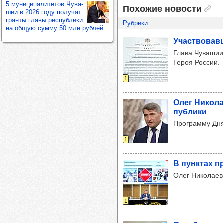
5 муни­ци­па­ли­те­тов Чува­
Похожие новости
шии в 2026 году полу­чат
гранты главы рес­пуб­лики
Рубрики
на общую сумму 50 млн руб­лей
Учас­тво­вав
Глава Чувашии
Героя России.
1
Олег Нико­ла
пуб­лики
Программу Дня
1
В пун­ктах п
Олег Николаев
1