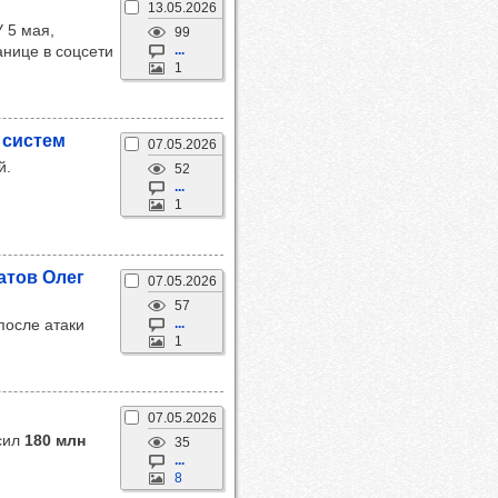
13.05.2026
 5 мая,
99
нице в соцсети
...
1
 сис­тем
07.05.2026
й.
52
...
1
а­тов Олег
07.05.2026
57
после атаки
...
1
07.05.2026
ысил
180 млн
35
...
8