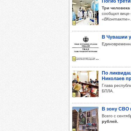
Погиб тре­ти
Три человека
сообщил вице-
«ВКонтакте»
.
1
В Чува­шии у
Единовременна
1
По лик­ви­да
Нико­лаев пр
Глава республ
БПЛА.
1
В зону СВО и
Всего с сентя
рублей.
8