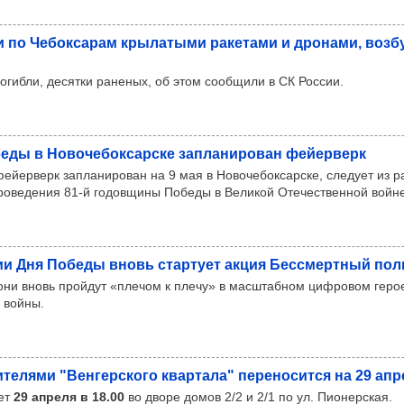
 по Чебок­са­рам кры­ла­тыми раке­тами и дро­нами, воз­
огибли, десятки раненых, об этом сообщили в СК России.
ды в Ново­че­бок­сар­ске зап­ла­ни­ро­ван фей­ер­верк
ейерверк запланирован на 9 мая в Новочебоксарске, следует из 
проведения 81-й годовщины Победы в Великой Отечественной войне
рии Дня Победы вновь стар­тует акция Бес­смер­тный по
ни вновь пройдут «плечом к плечу» в масштабном цифровом геро
 войны.
те­лями "Вен­гер­ского квар­тала" пере­но­сится на 29 ап
ет
29 апреля в 18.00
во дворе домов 2/2 и 2/1 по ул. Пионерская.