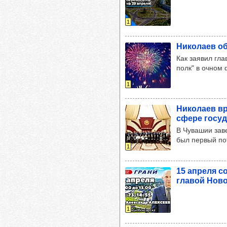
1
Нико­лаев о
Как заявил гла
полк" в очном
1
Нико­лаев вр
сфере госу­д
В Чувашии зав
был первый по
1
15 апреля со
гла­вой Ново
1