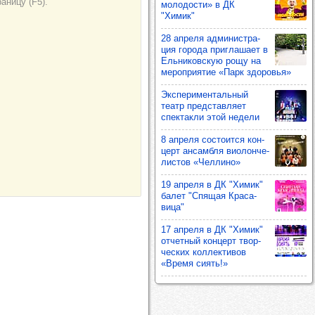
моло­дости» в ДК
"Химик"
28 апреля адми­нис­тра­
ция города приг­ла­шает в
Ель­ни­ков­скую рощу на
мероп­ри­ятие «Парк здо­ровья»
Экспе­ри­мен­таль­ный
театр пред­став­ляет
спек­такли этой недели
8 апреля сос­то­ится кон­
церт ансам­бля виолон­че­
лис­тов «Чел­лино»
19 апреля в ДК "Химик"
балет "Спя­щая Кра­са­
вица"
17 апреля в ДК "Химик"
отчет­ный кон­церт твор­
чес­ких кол­лек­ти­вов
«Время сиять!»