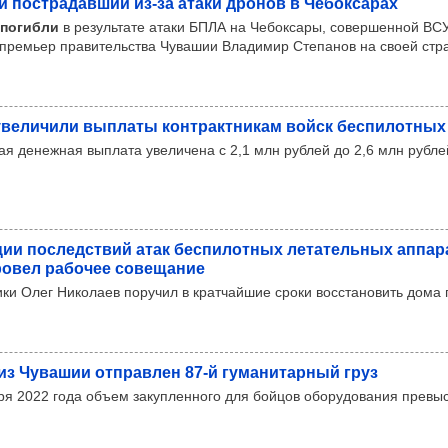
й пос­тра­дав­ший из-за атаки дро­нов в Чебок­са­рах
 погибли
в результате атаки БПЛА на Чебоксары, совершенной ВСУ
премьер правительства Чувашии Владимир Степанов на своей стра
ве­ли­чили вып­латы кон­трак­тни­кам войск бес­пи­лот­ных
я денежная выплата увеличена с 2,1 млн рублей до 2,6 млн рубле
­ции пос­ледс­твий атак бес­пи­лот­ных лета­тель­ных аппа­р
о­вел рабо­чее сове­ща­ние
ики Олег Николаев поручил в кратчайшие сроки восстановить дома 
з Чува­шии отправ­лен 87-й гума­ни­тар­ный груз
бря 2022 года объем закупленного для бойцов оборудования прев