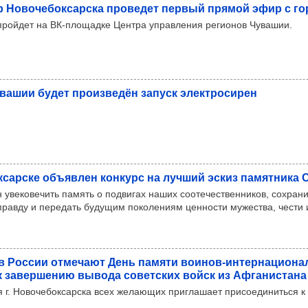
 Ново­че­бок­сар­ска про­ве­дет пер­вый пря­мой эфир с го
ройдет на ВК-площадке Центра управления регионов Чувашии.
ва­шии будет про­из­ве­дён запуск элек­тро­си­рен
к­сар­ске объ­яв­лен кон­курс на луч­ший эскиз памят­ника
 увековечить память о подвигах наших соотечественников, сохрани
правду и передать будущим поколениям ценности мужества, чести 
в Рос­сии отме­чают День памяти воинов-интер­на­ци­она­л
к завер­ше­нию вывода совет­ских войск из Афга­нис­тана
 г. Новочебоксарска всех желающих приглашает присоединиться к