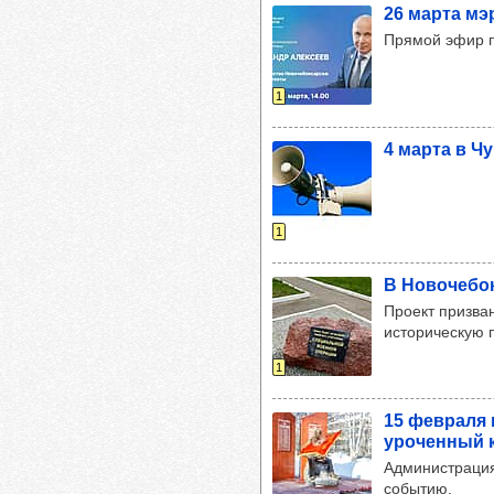
26 марта мэр
Прямой эфир п
1
4 марта в Чу
1
В Ново­че­бо
Проект призван
историческую 
1
15 фев­раля 
уро­чен­ный 
Администрация
событию.