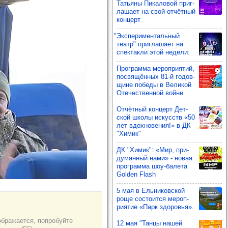
Тать­яны Пика­ло­вой приг­
ла­шает на свой отчёт­ный
кон­церт
"Экспе­ри­мен­таль­ный
театр" приг­ла­шает на
спек­такли этой недели:
Прог­рамма мероп­ри­ятий,
пос­вя­щён­ных 81-й годов­
щине победы в Вели­кой
Оте­чес­твен­ной войне
Отчёт­ный кон­церт Дет­
ской школы искусств «50
лет вдох­но­ве­ния!» в ДК
"Химик"
ДК "Химик": «Мир, при­
ду­ман­ный нами» - новая
прог­рамма шоу‑балета
Golden Flash
5 мая в Ель­ни­ков­ской
роще сос­то­ится мероп­
ри­ятие «Парк здо­ровья».
12 мая "Танцы нашей