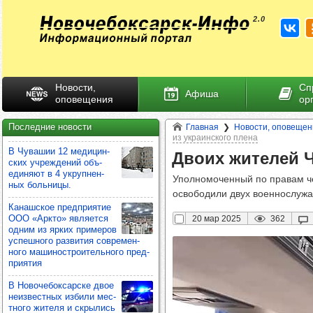
Новости,
Сп
Афиша
оповещения
ор
Последние новости
Главная
Новости, оповещен
из украинского плена
В Чува­шии 12 меди­цин­
Двоих жите­лей Ч
ских учреж­де­ний объ­
еди­няют в 4 укруп­нен­
Уполномоченный по правам ч
ных боль­ницы.
освободили двух военнослуж
Канаш­ское пред­при­ятие
ООО «Аркто» явля­ется
20 мар 2025
362
одним из ярких при­ме­ров
успеш­ного раз­ви­тия сов­ре­мен­
ного маши­нос­тро­итель­ного пред­
при­ятия
В Ново­че­бок­сар­ске двое
неиз­вес­тных избили мес­
тного жителя и скры­лись