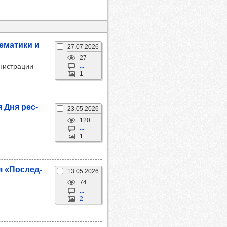
е­ма­тики и
27.07.2026
27
нистрации
...
1
я Дня рес­
23.05.2026
120
...
1
я «Пос­лед­
13.05.2026
74
...
2