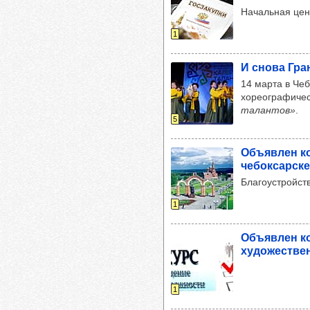
Начальная цена
1
И снова Гра
14 марта в Че
хореографичес
талантов»
.
5
Объ­яв­лен к
че­бок­сар­ске
Благоустройст
1
Объ­яв­лен к
худо­жес­тве
1