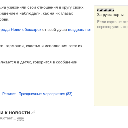
ина
узаконили свои отношения в кругу своих
схищением наблюдали, как на их глазах
юбви.
орода Новочебоксарск
от всей души
поздравляет
и, гармонии, счастья и исполнения всех их
лжается в детях, говорится в сообщении.
. Религия. Праздничные мероприятия
(83)
и к новости
аботает
…
ещё