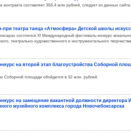
 контракта составляет 356,4 млн рублей, следует из данных сайта 
н-при театра танца «Атмос­фера» Дет­ской школы искус
боксарах состоялся XI Международный фестиваль-конкурс вокально
кого, театрально-художественного и инструментального творчеств
он­курс на вто­рой этап бла­го­ус­тройс­тва Собор­ной пло
во Соборной площади обойдется в 32 млн. рублей.
он­курс на заме­ще­ние вакан­тной дол­жности дирек­тора И
н­ного музей­ного ком­плекса города Ново­че­бок­сар­ска