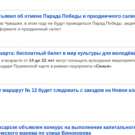
бъ­явил об отмене Парада Победы и праз­днич­ного салю
ва Чувашии, в этом году не будут проводиться Парад Победы, акц
 формате и праздничный салют.
 карта: бес­плат­ный билет в мир куль­туры для моло­дёж
в возрасте от
14 до 22 лет
могут посещать культурные мероприят
годаря Пушкинской карте в рамках нацпроекта
«Семья»
 мар­шрут № 12 будет сле­до­вать с заез­дом на Новое к
к­сар­ске объ­яв­лен кон­курс на выпол­не­ние капи­таль­но
ти­чес­кого манежа по улице Вино­ку­рова