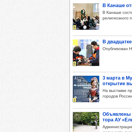
В Канаше отм
В Канаше сост
религиозного 
9
В двад­цатке
Опубликован Н
6
3 марта в Му
откры­тие вы
На выставке п
городов России
1
Объ­яв­лены 
тора АУ «Ель
Администрацие