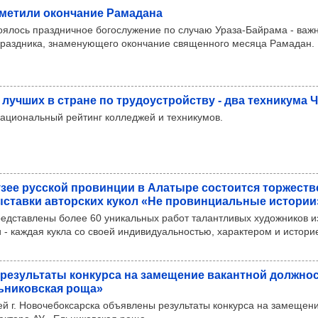
е­тили окон­ча­ние Рама­дана
оялось праздничное богослужение по случаю Ураза‑Байрама - важ
праздника, знаменующего окончание священного месяца Рамадан.
 луч­ших в стране по тру­до­ус­тройс­тву - два тех­ни­кума 
ациональный рейтинг колледжей и техникумов.
зее рус­ской про­вин­ции в Ала­тыре сос­то­ится тор­жес­тв
с­тавки автор­ских кукол «Не про­вин­ци­аль­ные исто­рии
редставлены более 60 уникальных работ талантливых художников и
 - каждая кукла со своей индивидуальностью, характером и истори
резуль­таты кон­курса на заме­ще­ние вакан­тной дол­жно
­ни­ков­ская роща»
й г. Новочебоксарска объявлены результаты конкурса на замещен