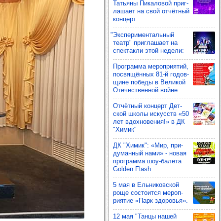
Тать­яны Пика­ло­вой приг­
ла­шает на свой отчёт­ный
кон­церт
"Экспе­ри­мен­таль­ный
театр" приг­ла­шает на
спек­такли этой недели:
Прог­рамма мероп­ри­ятий,
пос­вя­щён­ных 81-й годов­
щине победы в Вели­кой
Оте­чес­твен­ной войне
Отчёт­ный кон­церт Дет­
ской школы искусств «50
лет вдох­но­ве­ния!» в ДК
"Химик"
ДК "Химик": «Мир, при­
ду­ман­ный нами» - новая
прог­рамма шоу‑балета
Golden Flash
5 мая в Ель­ни­ков­ской
роще сос­то­ится мероп­
ри­ятие «Парк здо­ровья».
12 мая "Танцы нашей