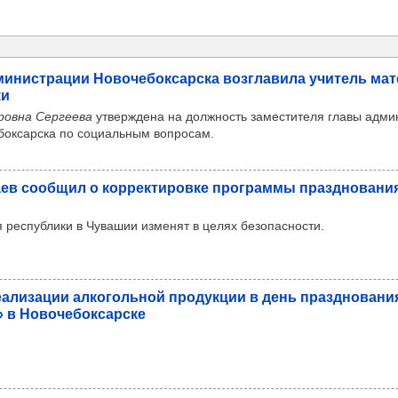
­нис­тра­ции Ново­че­бок­сар­ска воз­гла­вила учи­тель мат
ки
ровна Сергеева
утверждена на должность заместителя главы адми
боксарска по социальным вопросам.
ев сооб­щил о кор­рек­ти­ровке прог­раммы праз­дно­ва­ни
 республики в Чувашии изменят в целях безопасности.
еали­за­ции алко­голь­ной про­дук­ции в день праз­дно­ва­ни
 в Ново­че­бок­сар­ске