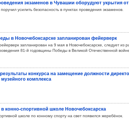
ро­ве­де­ния экза­ме­нов в Чува­шии обо­ру­дуют укры­тия о
 поручил усилить безопасность в пунктах проведения экзаменов.
ды в Ново­че­бок­сар­ске зап­ла­ни­ро­ван фей­ер­верк
ейерверк запланирован на 9 мая в Новочебоксарске, следует из 
проведения 81-й годовщины Победы в Великой Отечественной войне
резуль­таты кон­курса на заме­ще­ние дол­жности дирек­т
о музей­ного ком­плекса
 в конно-спор­тив­ной школе Ново­че­бок­сар­ска
ортивной школе по конному спорту на свет появился жеребёнок.