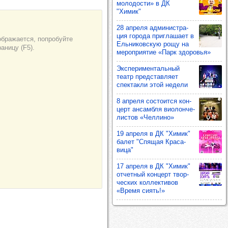
моло­дости» в ДК
"Химик"
28 апреля адми­нис­тра­
ция города приг­ла­шает в
Ель­ни­ков­скую рощу на
мероп­ри­ятие «Парк здо­ровья»
Экспе­ри­мен­таль­ный
театр пред­став­ляет
спек­такли этой недели
8 апреля сос­то­ится кон­
церт ансам­бля виолон­че­
лис­тов «Чел­лино»
19 апреля в ДК "Химик"
балет "Спя­щая Кра­са­
вица"
17 апреля в ДК "Химик"
отчет­ный кон­церт твор­
чес­ких кол­лек­ти­вов
«Время сиять!»