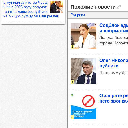
5 муни­ци­па­ли­те­тов Чува­
Похожие новости
шии в 2026 году полу­чат
гранты главы рес­пуб­лики
Рубрики
на общую сумму 50 млн руб­лей
Соц­блок адми
инфор­ма­ти
Венера Викто
города Новоче
1
Олег Нико­ла
пуб­лики
Программу Дня
1
О зап­рете р
него звонка»
2