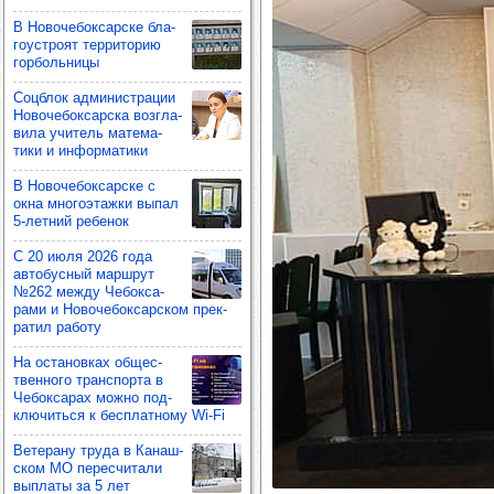
В Ново­че­бок­сар­ске бла­
го­ус­троят тер­ри­то­рию
гор­боль­ницы
Соц­блок адми­нис­тра­ции
Ново­че­бок­сар­ска воз­гла­
вила учи­тель мате­ма­
тики и инфор­ма­тики
В Ново­че­бок­сар­ске с
окна мно­го­этажки выпал
5-лет­ний ребе­нок
С 20 июля 2026 года
авто­бус­ный мар­шрут
№262 между Чебок­са­
рами и Ново­че­бок­сар­ском прек­
ра­тил работу
На оста­нов­ках общес­
твен­ного тран­спорта в
Чебок­са­рах можно под­
клю­читься к бес­плат­ному Wi-Fi
Вете­рану труда в Канаш­
ском МО перес­чи­тали
вып­латы за 5 лет