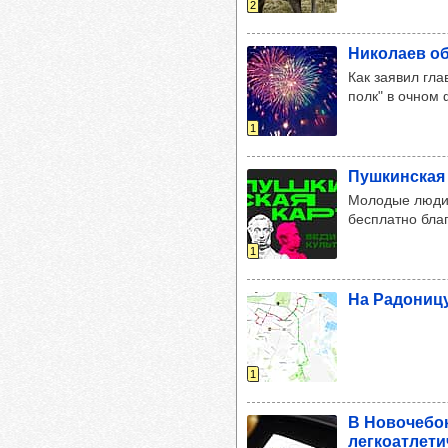
2
Нико­лаев о
Как заявил гла
полк" в очном
1
Пуш­кин­ская
Молодые люди 
бесплатно бла
1
На Радо­ницу
1
В Ново­че­бо
лег­ко­ат­ле­