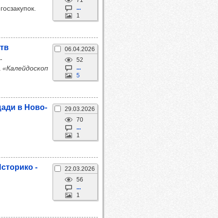
71
госзакупок.
...
1
ств
06.04.2026
-
52
а
«Калейдоскоп
...
5
­щади в Ново­
29.03.2026
70
...
1
сто­рико -
22.03.2026
56
...
1