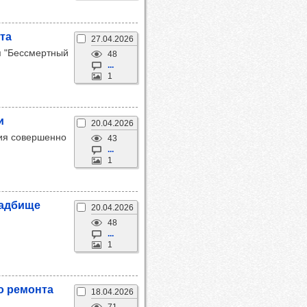
та
27.04.2026
ия "Бессмертный
48
...
1
и
20.04.2026
ия совершенно
43
...
1
лад­бище
20.04.2026
48
...
1
го ремонта
18.04.2026