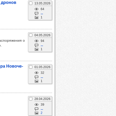
т дро­нов
13.05.2026
64
...
1
04.05.2026
распоряжения о
94
.
...
1
ора Ново­че­
01.05.2026
32
...
1
28.04.2026
39
...
2