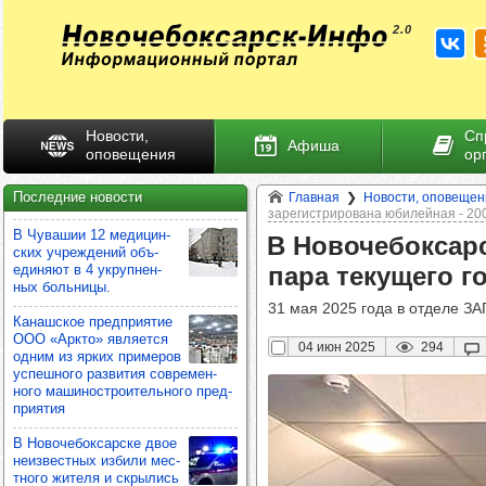
Новости,
Сп
Афиша
оповещения
ор
Последние новости
Главная
Новости, оповещен
зарегистрирована юбилейная - 2
В Чува­шии 12 меди­цин­
В Ново­че­бок­сар­
ских учреж­де­ний объ­
еди­няют в 4 укруп­нен­
пара теку­щего г
ных боль­ницы.
31 мая 2025 года в отделе З
Канаш­ское пред­при­ятие
ООО «Аркто» явля­ется
04 июн 2025
294
одним из ярких при­ме­ров
успеш­ного раз­ви­тия сов­ре­мен­
ного маши­нос­тро­итель­ного пред­
при­ятия
В Ново­че­бок­сар­ске двое
неиз­вес­тных избили мес­
тного жителя и скры­лись