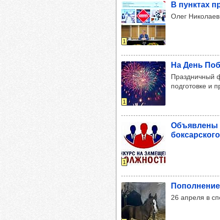
В пун­ктах п
Олег Николаев
1
На День Побе
Праздничный ф
подготовке и 
1
Объ­яв­лены 
бок­сар­ског
1
Попол­не­ние
26 апреля в сп