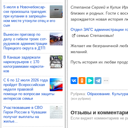
5 июля в Ново­че­бок­сар­
Степанов Сергей
и
Кулик Ир
ске про­изошла тра­ге­дия:
близких и родных. Гости с во
при купа­нии в зап­ре­щён­
зарождается новая история л
ном месте уто­нули отец и его
сын
Отдел ЗАГС администрации г
Выне­сен при­го­вор по
семью Степановых!
делу о гибели троих сот­
руд­ни­ков адми­нис­тра­ции
Желает им безграничной любв
Порец­кого округа в ДТП
желаний.
В Канаше задер­жали
нар­ко­курь­еров с 170
Пусть история их любви продо
килог­рам­мами нар­ко­ти­
ков
С 6 по 12 июля 2026 года
прой­дет Все­рос­сий­ская
неделя пра­во­вой
помощи по воп­ро­сам защиты
Рубрика
Образование. Культура
инте­ре­сов семьи
(все рубрики)
Учас­тво­вав­шие в СВО
Отзывы и комментари
Герои Рос­сии в Чува­шии
полу­чат вып­латы на
Если виджет комментариев не р
жилье...