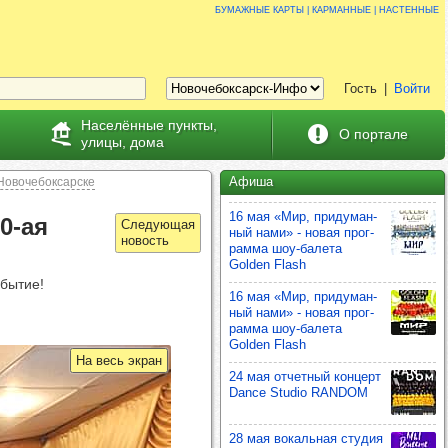
Бумажные карты | карманные | настенные
Гость
|
Войти
Населённые пункты,
О портале
улицы, дома
Афиша
Новочебоксарске
16 мая «Мир, при­ду­ман­
00-ая
ный нами» - новая прог­
рамма шоу‑балета
Golden Flash
бытие!
16 мая «Мир, при­ду­ман­
ный нами» - новая прог­
рамма шоу‑балета
Golden Flash
На весь экран
24 мая отчет­ный кон­церт
Dance Studio RANDOM
28 мая вокаль­ная сту­дия