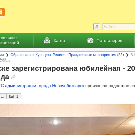
равочник
Карта
Фотогалерея
ганизаций
ия
Образование. Культура. Религия. Праздничные мероприятия (83)
В 
00-ая…
ске заре­гис­три­ро­вана юби­лей­ная - 2
ода
АГС
администрации города Новочебоксарск
произошло радостное со
...
1