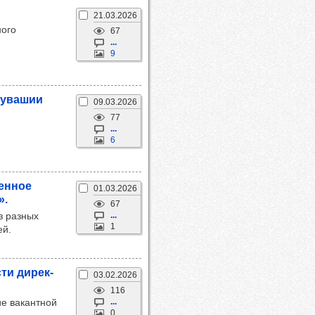
21.03.2026
ного
67
...
9
Чува­шии
09.03.2026
77
...
6
ен­ное
01.03.2026
».
67
з разных
...
1
ей.
сти дирек­
03.02.2026
116
ие вакантной
...
0