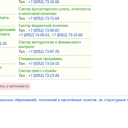
Тел.
:
+7 (8352) 73‑15‑66
Сектор бухгалтерского учета, отчетности
и налоговой политики
порта
Тел.
:
+7 (8352) 73‑71‑64
Сектор бюджетной политики
программ
Тел.
:
+7 (8352) 73‑00‑87
,
спорта
+7 (8352) 74‑05‑61
,
+7 (8352) 73‑15‑66
Сектор методологии и финансового
1‑26
контроля
Тел.
:
+7 (8352) 73‑87‑25
Специальные программы
Тел.
:
+7 (8352) 73‑14‑15
а
Сектор пресс-службы
Тел.
:
+7 (8352) 73‑23‑44
льных образований, поселений и населённых пунктов, их структурные 