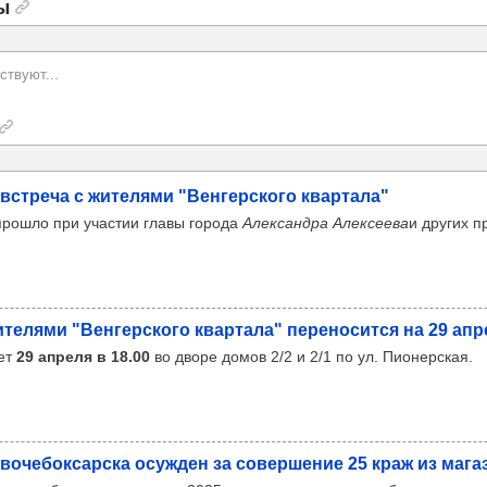
ы
ствуют...
 встреча с жите­лями "Вен­гер­ского квар­тала"
рошло при участии главы города
Александра Алексеева
и других п
те­лями "Вен­гер­ского квар­тала" пере­но­сится на 29 ап
ет
29 апреля в 18.00
во дворе домов 2/2 и 2/1 по ул. Пионерская.
о­че­бок­сар­ска осуж­ден за совер­ше­ние 25 краж из мага­