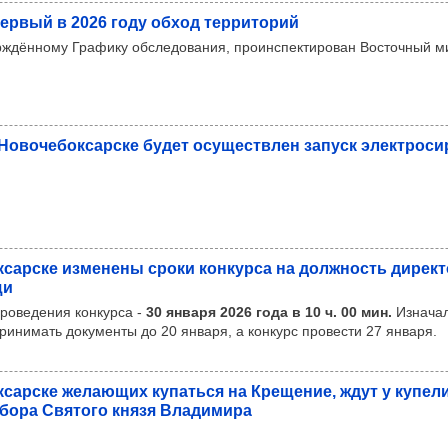
пер­вый в 2026 году обход тер­ри­то­рий
рждённому Графику обследования, проинспектирован Восточный м
Ново­че­бок­сар­ске будет осу­щест­влен запуск элек­тро­си
к­сар­ске изме­нены сроки кон­курса на дол­жность дирек­т
щи
проведения конкурса -
30 января 2026 года в 10 ч. 00 мин.
Изнача
ринимать документы до 20 января, а конкурс провести 27 января.
к­сар­ске жела­ющих купаться на Кре­ще­ние, ждут у купели,
бора Свя­того князя Вла­ди­мира