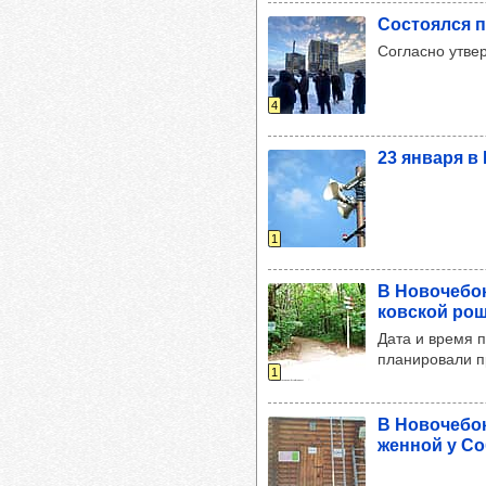
Сос­то­ялся 
Согласно утве
4
23 января в 
1
В Ново­че­бо
ков­ской ро
Дата и время 
планировали п
1
В Ново­че­бо
жен­ной у Со