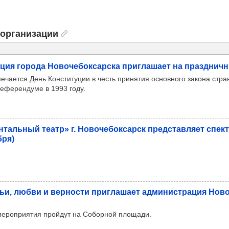
организации
­ция города Ново­че­бок­сар­ска приг­ла­шает на праз­днич­
ечается День Конституции в честь принятия основного закона стра
еферендуме в 1993 году.
н­таль­ный театр» г. Ново­че­бок­сарск пред­став­ляет спек
бря)
и, любви и вер­ности приг­ла­шает адми­нис­тра­ция Ново­ч
ероприятия пройдут на Соборной площади.