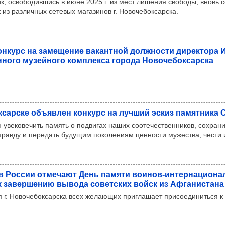
, освободившись в июне 2025 г. из мест лишения свободы, вновь 
 из различных сетевых магазинов г. Новочебоксарска.
он­курс на заме­ще­ние вакан­тной дол­жности дирек­тора И
н­ного музей­ного ком­плекса города Ново­че­бок­сар­ска
к­сар­ске объ­яв­лен кон­курс на луч­ший эскиз памят­ника
 увековечить память о подвигах наших соотечественников, сохрани
правду и передать будущим поколениям ценности мужества, чести 
в Рос­сии отме­чают День памяти воинов-интер­на­ци­она­л
к завер­ше­нию вывода совет­ских войск из Афга­нис­тана
 г. Новочебоксарска всех желающих приглашает присоединиться к