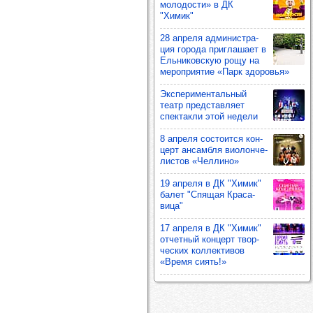
моло­дости» в ДК
"Химик"
28 апреля адми­нис­тра­
ция города приг­ла­шает в
Ель­ни­ков­скую рощу на
мероп­ри­ятие «Парк здо­ровья»
Экспе­ри­мен­таль­ный
театр пред­став­ляет
спек­такли этой недели
8 апреля сос­то­ится кон­
церт ансам­бля виолон­че­
лис­тов «Чел­лино»
19 апреля в ДК "Химик"
балет "Спя­щая Кра­са­
вица"
17 апреля в ДК "Химик"
отчет­ный кон­церт твор­
чес­ких кол­лек­ти­вов
«Время сиять!»