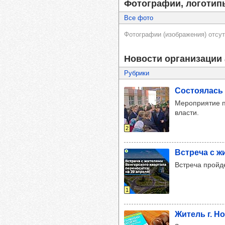
Фотографии, логотип
Все фото
Фотографии (изображения) отсут
Новости организации
Рубрики
Сос­то­ялась
Мероприятие п
власти.
2
Встреча с жи
Встреча пройд
1
Житель г. Нов