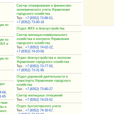
Сектор планирования и финансово-
экономического учета Управления
городского хозяйства
Тел.
:
+7 (8352) 73‑86‑51
,
+7 (8352) 73‑00‑18
ии по
Отдел ЖКХ и благоустройства
Сектор жилищно-коммунального
хозяйства и контроля Управления
ии по
городского хозяйства
ЖКХ и
Тел.
:
+7 (8352) 74‑02‑22
,
+7 (8352) 74‑03‑56
Отдел благоустройства и экологии
ии по
Управления городского хозяйства
Тел.
:
+7 (8352) 73‑77‑55
,
+7 (8352) 73‑31‑95
Отдел дорожной деятельности и
транспорта Управления городского
дел
хозяйства
Тел.
:
+7 (8352) 73‑80‑27
4‑66
,
Сектор жилищных отношений
1‑65
Тел.
:
+7 (8352) 74‑03‑52
ствия
Отдел бухгалтерского учета
бы и
Тел.
:
+7 (8352) 74‑30‑57
,
ного