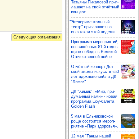
Тать­яны Пика­ло­вой приг­
ла­шает на свой отчёт­ный
кон­церт
"Экспе­ри­мен­таль­ный
театр" приг­ла­шает на
спек­такли этой недели:
Прог­рамма мероп­ри­ятий,
пос­вя­щён­ных 81-й годов­
щине победы в Вели­кой
Оте­чес­твен­ной войне
Отчёт­ный кон­церт Дет­
ской школы искусств «50
лет вдох­но­ве­ния!» в ДК
"Химик"
ДК "Химик": «Мир, при­
ду­ман­ный нами» - новая
прог­рамма шоу‑балета
Golden Flash
5 мая в Ель­ни­ков­ской
роще сос­то­ится мероп­
ри­ятие «Парк здо­ровья».
12 мая "Танцы нашей