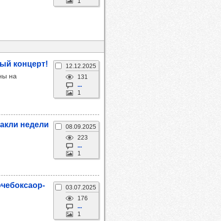
1
ный кон­церт!
12.12.2025
ны на
131
...
1
­такли недели
08.09.2025
223
...
1
е­бок­са­ор­
03.07.2025
176
...
1