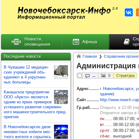
Новости,
Сп
Афиша
оповещения
ор
Последние новости
Главная
Справочник органи
Адми­нис­тра­ция 
В Чува­шии 12 меди­цин­
ских учреж­де­ний объ­
...
0
Структура
еди­няют в 4 укруп­нен­
ных боль­ницы.
Адрес
г. Новочебоксарск
,
у
Канаш­ское пред­при­ятие
здание
)
ООО «Аркто» явля­ется
Сайт
http://www.nowch.cap
одним из ярких при­ме­ров
успеш­ного раз­ви­тия сов­ре­мен­
Гр.раб.
Открыто, в 12:00 (че
ного маши­нос­тро­итель­ного пред­
Откроется завтра в 0
при­ятия
пн
08:00‑17:00, 
вт
08:00‑12:00 (б
В Ново­че­бок­сар­ске двое
ср‑пт
08:00‑17:00, 
неиз­вес­тных избили мес­
сб‑вс
выходной
тного жителя и скры­лись