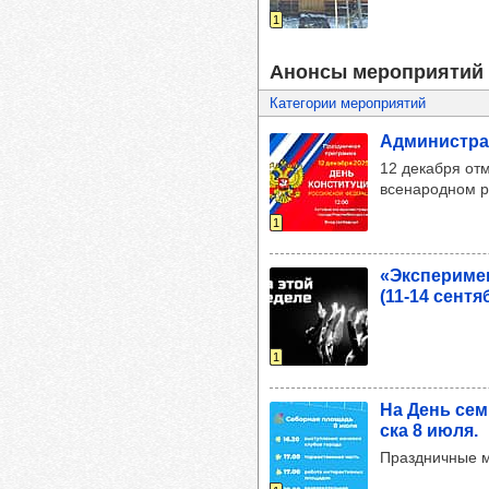
1
Анонсы мероприятий 
Категории мероприятий
Адми­нис­тра
12 декабря отм
всенародном р
1
«Экспе­ри­ме
(11-14 сен­тя
1
На День семь
ска 8 июля.
Праздничные м