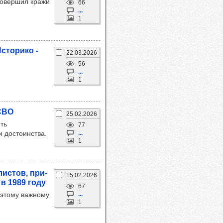
совершил кражи
66
...
1
сто­рико -
22.03.2026
56
...
1
 СВО
25.02.2026
ть
77
и достоинства.
...
1
ис­тов, при­
15.02.2026
 в 1989 году
67
 этому важному
...
1