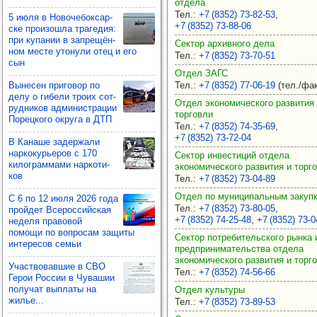
отдела
Тел.
:
+7 (8352) 73‑82‑53
,
5 июля в Ново­че­бок­сар­
+7 (8352) 73‑88‑06
ске про­изошла тра­ге­дия:
при купа­нии в зап­ре­щён­
Сектор архивного дела
ном месте уто­нули отец и его
Тел.
:
+7 (8352) 73‑70‑51
сын
Отдел ЗАГС
Выне­сен при­го­вор по
Тел.
:
+7 (8352) 77‑06‑19
(тел./фак
делу о гибели троих сот­
Отдел экономического развития
руд­ни­ков адми­нис­тра­ции
торговли
Порец­кого округа в ДТП
Тел.
:
+7 (8352) 74‑35‑69
,
+7 (8352) 73‑72‑04
В Канаше задер­жали
нар­ко­курь­еров с 170
Сектор инвестиций отдела
килог­рам­мами нар­ко­ти­
экономического развития и торг
ков
Тел.
:
+7 (8352) 73‑04‑89
Отдел по муниципальным закуп
С 6 по 12 июля 2026 года
Тел.
:
+7 (8352) 73‑80‑05
,
прой­дет Все­рос­сий­ская
+7 (8352) 74‑25‑48
,
+7 (8352) 73‑0
неделя пра­во­вой
помощи по воп­ро­сам защиты
Сектор потребительского рынка 
инте­ре­сов семьи
предпринимательства отдела
экономического развития и торг
Учас­тво­вав­шие в СВО
Тел.
:
+7 (8352) 74‑56‑66
Герои Рос­сии в Чува­шии
полу­чат вып­латы на
Отдел культуры
жилье...
Тел.
:
+7 (8352) 73‑89‑53