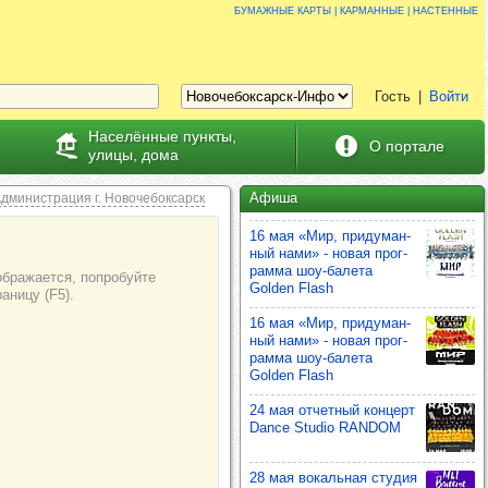
Бумажные карты | карманные | настенные
Гость
|
Войти
Населённые пункты,
О портале
улицы, дома
Афиша
дминистрация г. Новочебоксарск
16 мая «Мир, при­ду­ман­
ный нами» - новая прог­
рамма шоу‑балета
Golden Flash
16 мая «Мир, при­ду­ман­
ный нами» - новая прог­
рамма шоу‑балета
Golden Flash
24 мая отчет­ный кон­церт
Dance Studio RANDOM
28 мая вокаль­ная сту­дия