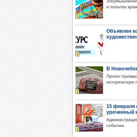
Злоумышленник
и попытки краж
1
Объ­яв­лен к
худо­жес­тве
1
В Ново­че­бо
Проект призван
историческую 
1
15 фев­раля 
уро­чен­ный 
Администрация
событию.
1