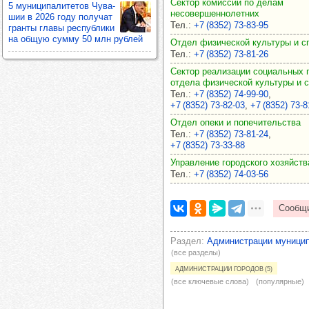
Сектор комиссии по делам
5 муни­ци­па­ли­те­тов Чува­
несовершеннолетних
шии в 2026 году полу­чат
Тел.
:
+7 (8352) 73‑83‑95
гранты главы рес­пуб­лики
на общую сумму 50 млн руб­лей
Отдел физической культуры и с
Тел.
:
+7 (8352) 73‑81‑26
Сектор реализации социальных 
отдела физической культуры и 
Тел.
:
+7 (8352) 74‑99‑90
,
+7 (8352) 73‑82‑03
,
+7 (8352) 73‑8
Отдел опеки и попечительства
Тел.
:
+7 (8352) 73‑81‑24
,
+7 (8352) 73‑33‑88
Управление городского хозяйств
Тел.
:
+7 (8352) 74‑03‑56
Раздел
Администрации муниципа
(все разделы)
Администрации городов (5)
(все ключевые слова)
(популярные)