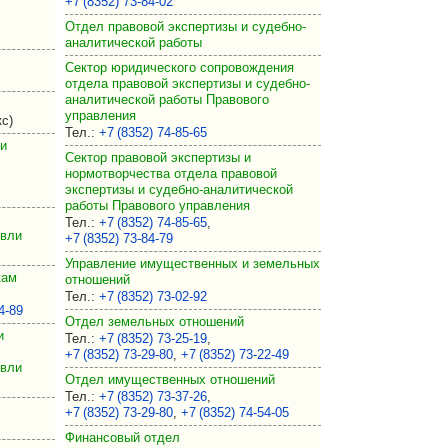
+7 (8352) 73‑84‑02
Отдел правовой экспертизы и судебно-
аналитической работы
Сектор юридического сопровождения
отдела правовой экспертизы и судебно-
аналитической работы Правового
управления
с)
Тел.
:
+7 (8352) 74‑85‑65
 и
Сектор правовой экспертизы и
нормотворчества отдела правовой
экспертизы и судебно-аналитической
работы Правового управления
Тел.
:
+7 (8352) 74‑85‑65
,
овли
+7 (8352) 73‑84‑79
Управление имущественных и земельных
кам
отношений
Тел.
:
+7 (8352) 73‑02‑92
4‑89
Отдел земельных отношений
и
Тел.
:
+7 (8352) 73‑25‑19
,
+7 (8352) 73‑29‑80
,
+7 (8352) 73‑22‑49
овли
Отдел имущественных отношений
Тел.
:
+7 (8352) 73‑37‑26
,
+7 (8352) 73‑29‑80
,
+7 (8352) 74‑54‑05
Финансовый отдел