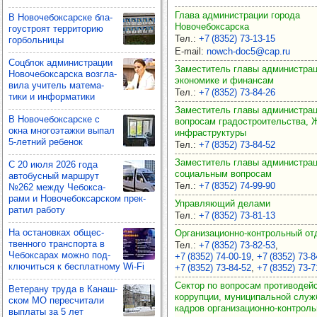
Глава администрации города
В Ново­че­бок­сар­ске бла­
Новочебоксарска
го­ус­троят тер­ри­то­рию
Тел.
:
+7 (8352) 73‑13‑15
гор­боль­ницы
E-mail
:
nowch-doc5@cap.ru
Соц­блок адми­нис­тра­ции
Заместитель главы администрац
Ново­че­бок­сар­ска воз­гла­
экономике и финансам
вила учи­тель мате­ма­
Тел.
:
+7 (8352) 73‑84‑26
тики и инфор­ма­тики
Заместитель главы администрац
В Ново­че­бок­сар­ске с
вопросам градостроительства, 
окна мно­го­этажки выпал
инфраструктуры
5-лет­ний ребе­нок
Тел.
:
+7 (8352) 73‑84‑52
Заместитель главы администрац
С 20 июля 2026 года
социальным вопросам
авто­бус­ный мар­шрут
Тел.
:
+7 (8352) 74‑99‑90
№262 между Чебок­са­
рами и Ново­че­бок­сар­ском прек­
Управляющий делами
ра­тил работу
Тел.
:
+7 (8352) 73‑81‑13
На оста­нов­ках общес­
Организационно-контрольный от
твен­ного тран­спорта в
Тел.
:
+7 (8352) 73‑82‑53
,
Чебок­са­рах можно под­
+7 (8352) 74‑00‑19
,
+7 (8352) 73‑8
клю­читься к бес­плат­ному Wi-Fi
+7 (8352) 73‑84‑52
,
+7 (8352) 73‑7
Сектор по вопросам противодей
Вете­рану труда в Канаш­
коррупции, муниципальной служ
ском МО перес­чи­тали
кадров организационно-контроль
вып­латы за 5 лет