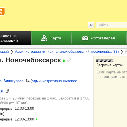
равочник
Карта
Фотогалерея
ганизаций
заций
Администрации муниципальных образований, поселений… (33)
А
г. Ново­че­бок­сарск
л. Винокурова
, 14
(
административно-бытовое
.ru
рез 2 ч 23 мин) перерыв на 1 час. Закроется в 17:00.
8:00 (пт, 07 авг)
перерыв: 12:00‑13:00
/п)
перерыв: 12:00‑13:00