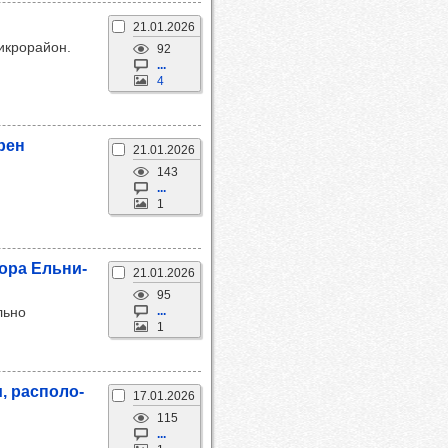
21.01.2026
икрорайон.
92
...
4
­рен
21.01.2026
143
...
1
ора Ель­ни­
21.01.2026
95
льно
...
1
 рас­по­ло­
17.01.2026
115
...