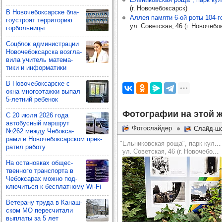
(
г. Новочебоксарск
)
В Ново­че­бок­сар­ске бла­
Аллея памяти 6-ой роты 104-г
го­ус­троят тер­ри­то­рию
ул. Советская, 46
(
г. Новочебо
гор­боль­ницы
Соц­блок адми­нис­тра­ции
Ново­че­бок­сар­ска воз­гла­
вила учи­тель мате­ма­
тики и инфор­ма­тики
В Ново­че­бок­сар­ске с
окна мно­го­этажки выпал
5-лет­ний ребе­нок
Фотографии на этой ж
С 20 июля 2026 года
авто­бус­ный мар­шрут
Фотослайдер
Слайд-ш
№262 между Чебок­са­
рами и Ново­че­бок­сар­ском прек­
"Ельниковская роща", парк культуры и отдыха
ра­тил работу
ул. Советская, 46 (г. Новочебоксарск)
На оста­нов­ках общес­
твен­ного тран­спорта в
Чебок­са­рах можно под­
клю­читься к бес­плат­ному Wi-Fi
Вете­рану труда в Канаш­
ском МО перес­чи­тали
вып­латы за 5 лет