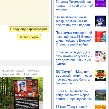
Тать­яны Пика­ло­вой приг­
ла­шает на свой отчёт­ный
кон­церт
"Экспе­ри­мен­таль­ный
театр" приг­ла­шает на
спек­такли этой недели:
Прог­рамма мероп­ри­ятий,
пос­вя­щён­ных 81-й годов­
На весь экран
щине победы в Вели­кой
Оте­чес­твен­ной войне
Отчёт­ный кон­церт Дет­
ской школы искусств «50
лет вдох­но­ве­ния!» в ДК
"Химик"
"Ельниковская роща", парк культуры и отдыха
ДК "Химик": «Мир, при­
оветская, 46 (г. Новочебоксарск)
ду­ман­ный нами» - новая
прог­рамма шоу‑балета
Golden Flash
5 мая в Ель­ни­ков­ской
роще сос­то­ится мероп­
ри­ятие «Парк здо­ровья».
12 мая "Танцы нашей