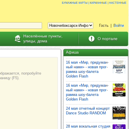
Бумажные карты | карманные | настенные
Гость
|
Войти
Населённые пункты,
О портале
улицы, дома
Афиша
16 мая «Мир, при­ду­ман­
ный нами» - новая прог­
рамма шоу‑балета
Golden Flash
16 мая «Мир, при­ду­ман­
ный нами» - новая прог­
рамма шоу‑балета
Golden Flash
24 мая отчет­ный кон­церт
Dance Studio RANDOM
28 мая вокаль­ная сту­дия