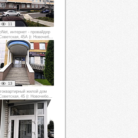
11
oNet, интернет - провайдер
оветская, 45А (г. Новочебоксарск)
13
гоквартирный жилой дом
оветская, 45 (г. Новочебоксарск)