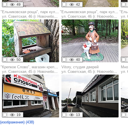
49
42
"Ельниковская роща", парк культуры и отдыха
"Ельниковская роща", парк культуры и отдыха
ул. Советская, 46 (г. Новочебоксарск)
ул. Советская, 46 (г. Новочебоксарск)
ул. С
50
40
"Крепкое Слово", магазин крепёжных изделий
Vitory, студия дверей
Мно
ул. Советская, 45 (г. Новочебоксарск)
ул. Советская, 45 (г. Новочебоксарск)
ул. С
19
13
(изображения) (438)