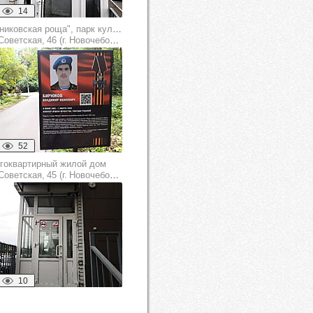
14
"Ельниковская роща", парк культуры и отдыха
оветская, 46 (г. Новочебоксарск)
52
гоквартирный жилой дом
оветская, 45 (г. Новочебоксарск)
10