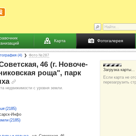
равочник
Карта
Фотогалерея
ганизаций
тография (4)
Фото № 287
Совет­ская, 46 (г. Ново­че­
­ни­ков­ская роща", парк
ыха
кта недвижимости с уровня земли.
ия
(2185)
сарск-Инфо
емли (2185)
льтуры и отдыха
-​
ул. Советская, 46