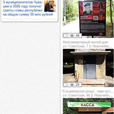
5 муни­ци­па­ли­те­тов Чува­
шии в 2026 году полу­чат
гранты главы рес­пуб­лики
на общую сумму 50 млн руб­лей
48
Многоквартирный жилой дом
ул. Советская, 7 (г. Новочебоксарск)
25
"Ельниковская роща", парк культуры и отдыха
ул. Советская, 46 (г. Новочебоксарск)