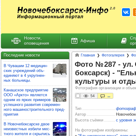
Новости,
Сп
Афиша
оповещения
ор
Последние новости
Главная
Фотогалерея
Фо
Фото № 287 -​ ул. 
В Чува­шии 12 меди­цин­
ских учреж­де­ний объ­
бок­сарск) -​ "Ель
еди­няют в 4 укруп­нен­
куль­туры и отд
ных боль­ницы.
Фотография организации и объе
Канаш­ское пред­при­ятие
ООО «Аркто» явля­ется
54
...
одним из ярких при­ме­ров
успеш­ного раз­ви­тия сов­ре­мен­
Тип
фотограф
ного маши­нос­тро­итель­ного пред­
при­ятия
Автор
Новочебок
Высота съёмки
с уровня з
В Ново­че­бок­сар­ске двое
неиз­вес­тных избили мес­
На фотографии изображены
тного жителя и скры­лись
"Ельниковская роща", парк ку