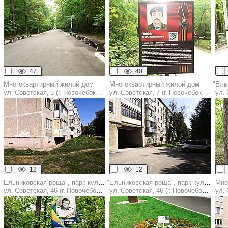
47
40
Многоквартирный жилой дом
Многоквартирный жилой дом
ул. Советская, 5 (г. Новочебоксарск)
ул. Советская, 7 (г. Новочебоксарск)
ул. С
12
12
"Ельниковская роща", парк культуры и отдыха
"Ельниковская роща", парк культуры и отдыха
Мно
ул. Советская, 46 (г. Новочебоксарск)
ул. Советская, 46 (г. Новочебоксарск)
ул. С