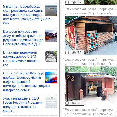
47
5 июля в Ново­че­бок­сар­
"Ельниковская роща", парк культуры и отдыха
ске про­изошла тра­ге­дия:
ул. Советская, 46 (г. Новочебоксарск)
при купа­нии в зап­ре­щён­
ном месте уто­нули отец и его
сын
Выне­сен при­го­вор по
делу о гибели троих сот­
руд­ни­ков адми­нис­тра­ции
Порец­кого округа в ДТП
В Канаше задер­жали
39
нар­ко­курь­еров с 170
"Ельниковская роща", парк культуры и отдыха
килог­рам­мами нар­ко­ти­
ул. Советская, 46 (г. Новочебоксарск)
ков
С 6 по 12 июля 2026 года
прой­дет Все­рос­сий­ская
неделя пра­во­вой
помощи по воп­ро­сам защиты
инте­ре­сов семьи
Учас­тво­вав­шие в СВО
Герои Рос­сии в Чува­шии
36
полу­чат вып­латы на
"Ельниковская роща", парк культуры и отдыха
жилье...
ул. Советская, 46 (г. Новочебоксарск)