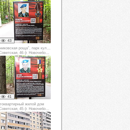
43
"Ельниковская роща", парк культуры и отдыха
оветская, 46 (г. Новочебоксарск)
41
гоквартирный жилой дом
оветская, 45 (г. Новочебоксарск)