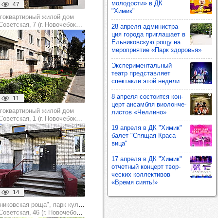
моло­дости» в ДК
47
"Химик"
гоквартирный жилой дом
Советская, 7 (г. Новочебоксарск)
28 апреля адми­нис­тра­
ция города приг­ла­шает в
Ель­ни­ков­скую рощу на
мероп­ри­ятие «Парк здо­ровья»
Экспе­ри­мен­таль­ный
театр пред­став­ляет
спек­такли этой недели
8 апреля сос­то­ится кон­
11
церт ансам­бля виолон­че­
гоквартирный жилой дом
лис­тов «Чел­лино»
Советская, 1 (г. Новочебоксарск)
19 апреля в ДК "Химик"
балет "Спя­щая Кра­са­
вица"
17 апреля в ДК "Химик"
отчет­ный кон­церт твор­
чес­ких кол­лек­ти­вов
«Время сиять!»
14
"Ельниковская роща", парк культуры и отдыха
оветская, 46 (г. Новочебоксарск)