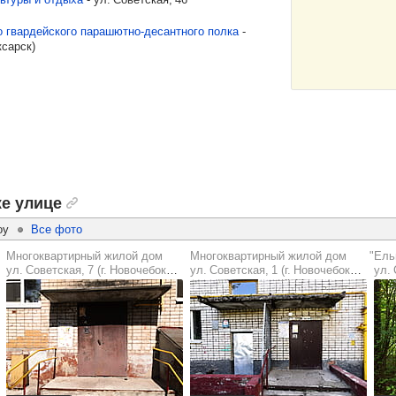
о гвардейского парашютно-десантного полка
-​
ксарск
)
е улице
оу
Все фото
Многоквартирный жилой дом
Многоквартирный жилой дом
ул. Советская, 7 (г. Новочебоксарск)
ул. Советская, 1 (г. Новочебоксарск)
ул. С