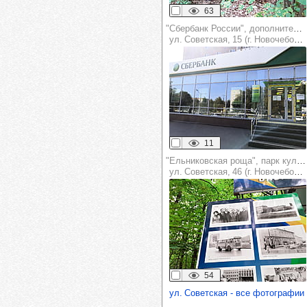
63
"Сбербанк России", дополнительный офис №8613/0105
ул. Советская, 15 (г. Новочебоксарск)
11
"Ельниковская роща", парк культуры и отдыха
ул. Советская, 46 (г. Новочебоксарск)
54
ул. Советская - все фотографии 