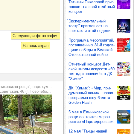
Тать­яны Пика­ло­вой приг­
ла­шает на свой отчёт­ный
кон­церт
"Экспе­ри­мен­таль­ный
театр" приг­ла­шает на
спек­такли этой недели:
Прог­рамма мероп­ри­ятий,
пос­вя­щён­ных 81-й годов­
На весь экран
щине победы в Вели­кой
Оте­чес­твен­ной войне
Отчёт­ный кон­церт Дет­
ской школы искусств «50
лет вдох­но­ве­ния!» в ДК
"Химик"
"Ельниковская роща", парк культуры и отдыха
ДК "Химик": «Мир, при­
оветская, 46 (г. Новочебоксарск)
ду­ман­ный нами» - новая
прог­рамма шоу‑балета
Golden Flash
5 мая в Ель­ни­ков­ской
роще сос­то­ится мероп­
ри­ятие «Парк здо­ровья».
12 мая "Танцы нашей