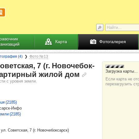
равочник
Карта
Фотогалерея
ганизаций
тография (4)
Фото № 13
овет­ская, 7 (г. Ново­че­бок­
­вар­тир­ный жилой дом
ти с уровня земли.
ия
(2185)
сарск-Инфо
емли (2185)
​
ул. Советская, 7
(
г. Новочебоксарск
)