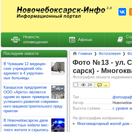
Новости,
Сп
Афиша
оповещения
ор
Последние новости
Главная
Фотогалерея
Фо
Фото № 13 -​ ул. С
В Чува­шии 12 меди­цин­
ских учреж­де­ний объ­
сарск) -​ Мно­гок
еди­няют в 4 укруп­нен­
Фотография объекта недвижимос
ных боль­ницы.
24
...
Канаш­ское пред­при­ятие
ООО «Аркто» явля­ется
одним из ярких при­ме­ров
Тип
фотограф
успеш­ного раз­ви­тия сов­ре­мен­
Автор
Новочебок
ного маши­нос­тро­итель­ного пред­
Высота съёмки
с уровня з
при­ятия
На фотографии изображены
В Ново­че­бок­сар­ске двое
Многоквартирный жилой дом
-
неиз­вес­тных избили мес­
тного жителя и скры­лись