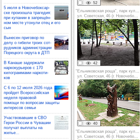
52
5 июля в Ново­че­бок­сар­
"Ельниковская роща", парк культуры и отдыха
ске про­изошла тра­ге­дия:
ул. Советская, 46 (г. Новочебоксарск)
при купа­нии в зап­ре­щён­
ном месте уто­нули отец и его
сын
Выне­сен при­го­вор по
делу о гибели троих сот­
руд­ни­ков адми­нис­тра­ции
Порец­кого округа в ДТП
В Канаше задер­жали
42
нар­ко­курь­еров с 170
"Ельниковская роща", парк культуры и отдыха
килог­рам­мами нар­ко­ти­
ул. Советская, 46 (г. Новочебоксарск)
ков
С 6 по 12 июля 2026 года
прой­дет Все­рос­сий­ская
неделя пра­во­вой
помощи по воп­ро­сам защиты
инте­ре­сов семьи
Учас­тво­вав­шие в СВО
Герои Рос­сии в Чува­шии
40
полу­чат вып­латы на
"Ельниковская роща", парк культуры и отдыха
жилье...
ул. Советская, 46 (г. Новочебоксарск)