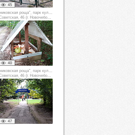
45
"Ельниковская роща", парк культуры и отдыха
оветская, 46 (г. Новочебоксарск)
40
"Ельниковская роща", парк культуры и отдыха
оветская, 46 (г. Новочебоксарск)
47