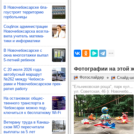
В Ново­че­бок­сар­ске бла­
го­ус­троят тер­ри­то­рию
гор­боль­ницы
Соц­блок адми­нис­тра­ции
Ново­че­бок­сар­ска воз­гла­
вила учи­тель мате­ма­
тики и инфор­ма­тики
В Ново­че­бок­сар­ске с
окна мно­го­этажки выпал
5-лет­ний ребе­нок
Фотографии на этой ж
С 20 июля 2026 года
авто­бус­ный мар­шрут
Фотослайдер
Слайд-ш
№262 между Чебок­са­
рами и Ново­че­бок­сар­ском прек­
"Ельниковская роща", парк культуры и отдыха
ра­тил работу
ул. Советская, 46 (г. Новочебоксарск)
На оста­нов­ках общес­
твен­ного тран­спорта в
Чебок­са­рах можно под­
клю­читься к бес­плат­ному Wi-Fi
Вете­рану труда в Канаш­
ском МО перес­чи­тали
вып­латы за 5 лет