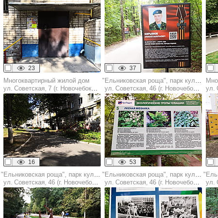
23
37
Многоквартирный жилой дом
"Ельниковская роща", парк культуры и отдыха
Мно
ул. Советская, 7 (г. Новочебоксарск)
ул. Советская, 46 (г. Новочебоксарск)
ул. С
16
53
"Ельниковская роща", парк культуры и отдыха
"Ельниковская роща", парк культуры и отдыха
ул. Советская, 46 (г. Новочебоксарск)
ул. Советская, 46 (г. Новочебоксарск)
ул. С