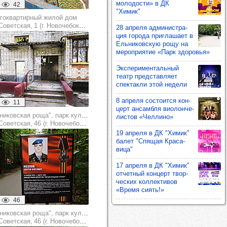
моло­дости» в ДК
42
"Химик"
гоквартирный жилой дом
Советская, 1 (г. Новочебоксарск)
28 апреля адми­нис­тра­
ция города приг­ла­шает в
Ель­ни­ков­скую рощу на
мероп­ри­ятие «Парк здо­ровья»
Экспе­ри­мен­таль­ный
театр пред­став­ляет
спек­такли этой недели
8 апреля сос­то­ится кон­
11
церт ансам­бля виолон­че­
"Ельниковская роща", парк культуры и отдыха
лис­тов «Чел­лино»
оветская, 46 (г. Новочебоксарск)
19 апреля в ДК "Химик"
балет "Спя­щая Кра­са­
вица"
17 апреля в ДК "Химик"
отчет­ный кон­церт твор­
чес­ких кол­лек­ти­вов
«Время сиять!»
46
"Ельниковская роща", парк культуры и отдыха
оветская, 46 (г. Новочебоксарск)