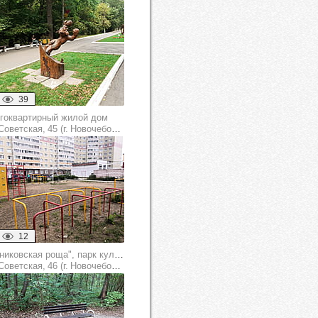
39
гоквартирный жилой дом
оветская, 45 (г. Новочебоксарск)
12
"Ельниковская роща", парк культуры и отдыха
оветская, 46 (г. Новочебоксарск)