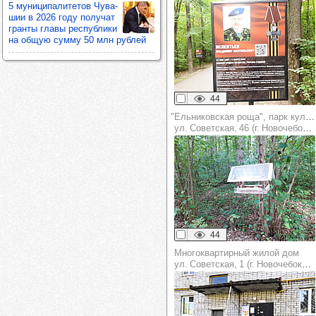
5 муни­ци­па­ли­те­тов Чува­
шии в 2026 году полу­чат
гранты главы рес­пуб­лики
на общую сумму 50 млн руб­лей
44
"Ельниковская роща", парк культуры и отдыха
ул. Советская, 46 (г. Новочебоксарск)
44
Многоквартирный жилой дом
ул. Советская, 1 (г. Новочебоксарск)