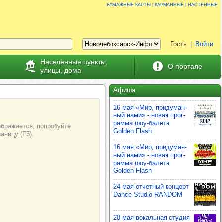
Бумажные карты | карманные | настенные
Гость
|
Войти
Населённые пункты,
О портале
улицы, дома
Афиша
16 мая «Мир, при­ду­ман­
ный нами» - новая прог­
рамма шоу‑балета
Golden Flash
16 мая «Мир, при­ду­ман­
ный нами» - новая прог­
рамма шоу‑балета
Golden Flash
24 мая отчет­ный кон­церт
Dance Studio RANDOM
28 мая вокаль­ная сту­дия