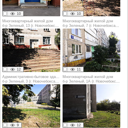
10
10
Многоквартирный жилой дом
Многоквартирный жилой дом
б‑р Зеленый, 13 (г. Новочебоксарск)
б‑р Зеленый, 7 (г. Новочебоксарск)
12
11
Административно-бытовое здание
Многоквартирный жилой дом
б‑р Зеленый, 3 (г. Новочебоксарск)
б‑р Зеленый, 1А (г. Новочебоксарск)
9
12