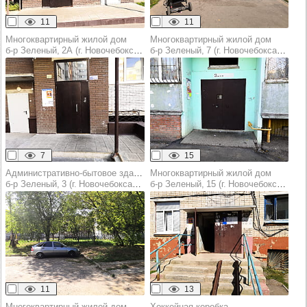
11
11
Многоквартирный жилой дом
Многоквартирный жилой дом
б‑р Зеленый, 2А (г. Новочебоксарск)
б‑р Зеленый, 7 (г. Новочебоксарск)
7
15
Административно-бытовое здание
Многоквартирный жилой дом
б‑р Зеленый, 3 (г. Новочебоксарск)
б‑р Зеленый, 15 (г. Новочебоксарск)
11
13
Многоквартирный жилой дом
Хоккейная коробка