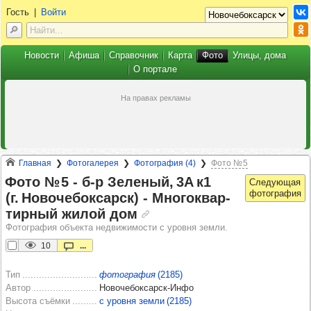
Гость
|
Войти
Новости
Афиша
Справочник
Карта
Фото
Улицы, дома
О портале
Главная
Фотогалерея
Фотография (4)
Фото № 5
Фото № 5 -​ б‑р Зеле­ный, 3А к1
(г. Ново­че­бок­сарск) -​ Мно­гок­вар­
тир­ный жилой дом
Фотография объекта недвижимости с уровня земли.
10
...
Тип
фотография
(2185)
Автор
Новочебоксарск-Инфо
Высота съёмки
с уровня земли (2185)