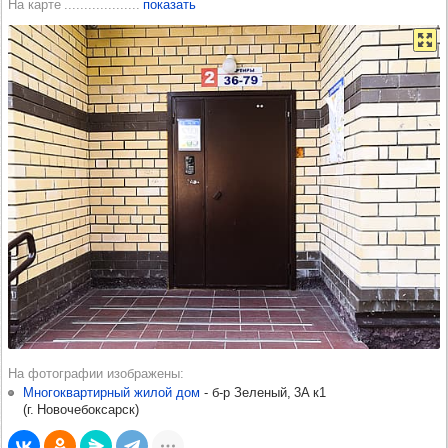
На карте
показать
На фотографии изображены
Многоквартирный жилой дом
-​
б‑р Зеленый, 3А к1
(
г. Новочебоксарск
)