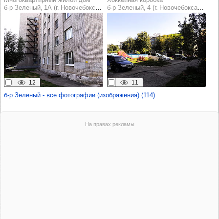
б‑р Зеленый, 1А (г. Новочебоксарск)
б‑р Зеленый, 4 (г. Новочебоксарск)
12
11
б‑р Зеленый - все фотографии (изображения) (114)