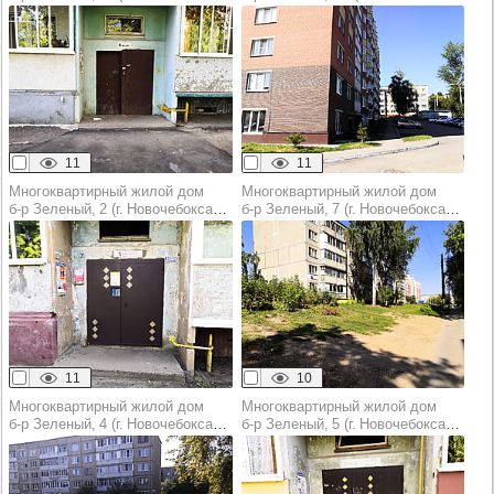
11
11
Многоквартирный жилой дом
Многоквартирный жилой дом
б‑р Зеленый, 2 (г. Новочебоксарск)
б‑р Зеленый, 7 (г. Новочебоксарск)
11
10
Многоквартирный жилой дом
Многоквартирный жилой дом
б‑р Зеленый, 4 (г. Новочебоксарск)
б‑р Зеленый, 5 (г. Новочебоксарск)