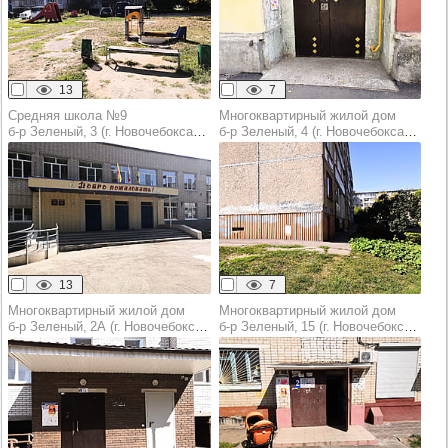
13
7
Средняя школа №9
Многоквартирный жилой дом
б‑р Зеленый, 3 (г. Новочебоксарск)
б‑р Зеленый, 4 (г. Новочебоксарск)
13
7
Многоквартирный жилой дом
Многоквартирный жилой дом
б‑р Зеленый, 2А (г. Новочебоксарск)
б‑р Зеленый, 15 (г. Новочебоксарск)