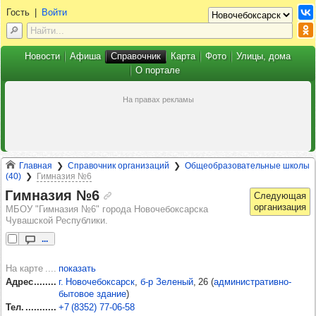
Гость
|
Войти
Новости
Афиша
Справочник
Карта
Фото
Улицы, дома
О портале
Главная
Справочник организаций
Общеобразовательные школы
(40)
Гимназия №6
Гим­на­зия №6
МБОУ "Гимназия №6" города Новочебоксарска
Чувашской Республики.
...
На карте
показать
Адрес
г. Новочебоксарск
,
б‑р Зеленый
, 26
(
административно-
бытовое здание
)
Тел.
+7 (8352) 77‑06‑58