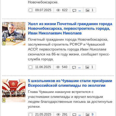
Новочебоксарске.
09.07.2025
622
...
1
Ушел из жизни Почет­ный граж­да­нин города
Ново­че­бок­сар­ска, пер­вос­тро­итель города,
Иван Нико­ла­евич Нико­лаев
Почетный гражданин города Новочебоксарска,
1
заслуженный строитель РСФСР и Чувашской
АССР, первостроитель города
Иван Николаев
скончался на 86-м году жизни, сообщает пресс-
служба города.
11.06.2025
540
...
1
5 школь­ни­ков из Чува­шии стали при­зё­рами
Все­рос­сий­ской олим­пи­ады по эко­ло­гии
Глава Чувашии накануне встретился с
участниками олимпиады и вручил молодым
9
людям благодарственные письма за достигнутые
успехи.
21.05.2025
291
...
9