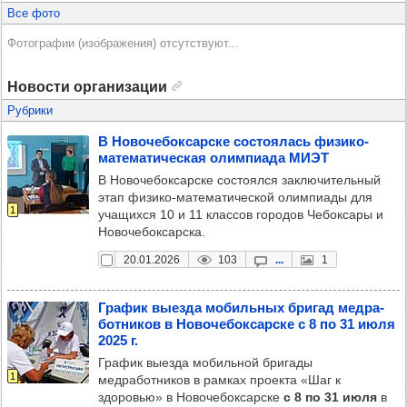
Все фото
Фотографии (изображения) отсутствуют...
Новости организации
Рубрики
В Ново­че­бок­сар­ске сос­то­ялась физико-
мате­ма­ти­чес­кая олим­пи­ада МИЭТ
В Новочебоксарске состоялся заключительный
этап физико-математической олимпиады для
1
учащихся 10 и 11 классов городов Чебоксары и
Новочебоксарска.
20.01.2026
103
...
1
Гра­фик выезда мобиль­ных бри­гад мед­ра­
бот­ни­ков в Ново­че­бок­сар­ске с 8 по 31 июля
2025 г.
График выезда мобильной бригады
1
медработников в рамках проекта «Шаг к
здоровью» в Новочебоксарске
с 8 по 31 июля
в