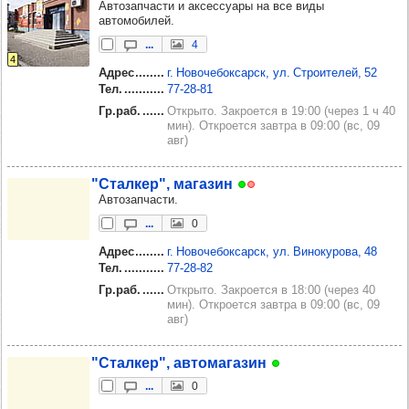
Автозапчасти и аксессуары на все виды
автомобилей.
...
4
4
Адрес
г. Новочебоксарск, ул. Строителей, 52
Тел.
77‑28‑81
Гр.раб.
Открыто. Закроется в 19:00 (через 1 ч 40
мин). Откроется завтра в 09:00 (вс, 09
авг)
"Стал­кер", мага­зин
Автозапчасти.
...
0
Адрес
г. Новочебоксарск, ул. Винокурова, 48
Тел.
77‑28‑82
Гр.раб.
Открыто. Закроется в 18:00 (через 40
мин). Откроется завтра в 09:00 (вс, 09
авг)
"Стал­кер", авто­ма­га­зин
...
0