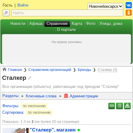
Гость
|
Войти
Новости
Афиша
Справочник
Карта
Фото
Улицы, дома
О портале
Главная
Справочник организаций
Бренды
Сталкер (3)
Сталкер
Все организации (объекты), работающие под брендом
"Сталкер"
Разделы
Ключевые слова
Администрации
Фильтры
:
по умолчанию
Сортировка
:
по умолчанию
Показано: 1‑3 из
3
(не более 20 на странице)
"Стал­кер", мага­зин