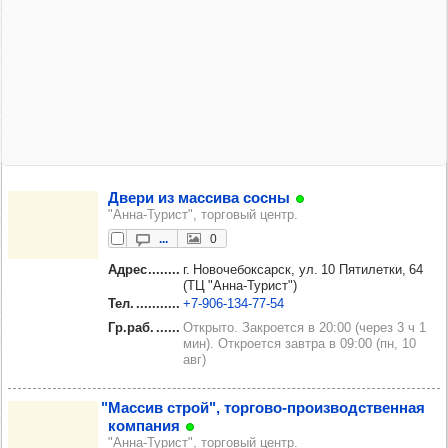
Двери из мас­сива сосны
"Анна-Турист", торговый центр.
...
0
Адрес
г. Новочебоксарск, ул. 10 Пятилетки, 64
(ТЦ "Анна-Турист")
Тел.
+7‑906‑134‑77‑54
Гр.раб.
Открыто. Закроется в 20:00 (через 3 ч 1
мин). Откроется завтра в 09:00 (пн, 10
авг)
"Мас­сив строй", тор­гово-про­из­водс­твен­ная
ком­па­ния
"Анна-Турист", торговый центр.