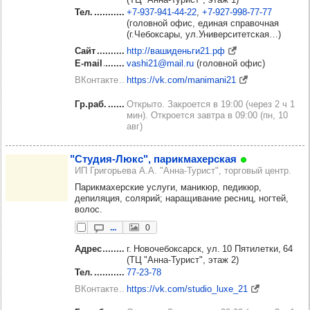
Тел.
+7‑937‑941‑44‑22
+7‑927‑998‑77‑77
(головной офис, единая справочная
(г.Чебоксары, ул.Университетская…)
Сайт
http://вашиденьги21.рф
E-mail
vashi21@mail.ru
(головной офис)
ВКонтакте
https://vk.com/manimani21
Гр.раб.
Открыто. Закроется в 19:00 (через 2 ч 1
мин). Откроется завтра в 09:00 (пн, 10
авг)
"Сту­дия-Люкс", парик­ма­хер­ская
ИП Григорьева А.А. "Анна-Турист", торговый центр.
Парикмахерские услуги, маникюр, педикюр,
депиляция, солярий; наращивание ресниц, ногтей,
волос.
...
0
Адрес
г. Новочебоксарск, ул. 10 Пятилетки, 64
(ТЦ "Анна-Турист", этаж 2)
Тел.
77‑23‑78
ВКонтакте
https://vk.com/studio_luxe_21