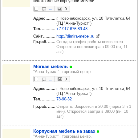
Изготовление корпусной мебели.
...
0
Адрес
г. Новочебоксарск, ул. 10 Пятилетки, 64
(ТЦ "Анна-Турист")
Тел.
+7‑917‑676‑89‑48
Сайт
http://dimira-mebel.ru
Гр.раб.
Сегодня график работы неизвестен.
Откроется послезавтра в 09:00 (вт, 11
авг)
Мяг­кая мебель
"Анна-Турист", торговый центр.
...
0
Адрес
г. Новочебоксарск, ул. 10 Пятилетки, 64
(ТЦ "Анна-Турист")
Тел.
78‑90‑32
Гр.раб.
Открыто. Закроется в 20:00 (через 3 ч 1
мин). Откроется завтра в 09:00 (пн, 10
авг)
Кор­пус­ная мебель на заказ
"Анна-Турист", торговый центр.