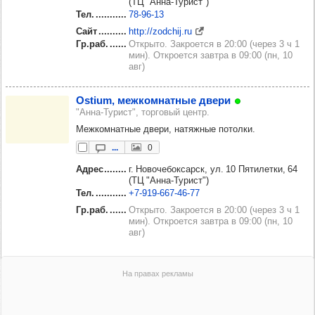
(ТЦ "Анна-Турист")
Тел.
78‑96‑13
Сайт
http://zodchij.ru
Гр.раб.
Открыто. Закроется в 20:00 (через 3 ч 1
мин). Откроется завтра в 09:00 (пн, 10
авг)
Ostium, меж­ком­нат­ные двери
"Анна-Турист", торговый центр.
Межкомнатные двери, натяжные потолки.
...
0
Адрес
г. Новочебоксарск, ул. 10 Пятилетки, 64
(ТЦ "Анна-Турист")
Тел.
+7‑919‑667‑46‑77
Гр.раб.
Открыто. Закроется в 20:00 (через 3 ч 1
мин). Откроется завтра в 09:00 (пн, 10
авг)