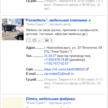
Гр.раб.
Открыто. Закроется в 20:00 (через 3 ч 1
мин). Откроется завтра в 09:00 (пн, 10
авг)
"Рос­ме­бель", мебель­ная ком­па­ния
"Анна-Турист", торговый центр.
Мебель на заказ (кухни, прихожие и шкафы-купе,
детские, гостиные, офисная мебельи др.).
1
...
1
Адрес
г. Новочебоксарск, ул. 10 Пятилетки, 64
(ТЦ "Анна-Турист")
Тел.
21‑33‑27
(мастер производства)
+7‑919‑678‑74‑88
(дизайнер)
+7‑917‑677‑52‑57
Сайт
https://vk.com/club42289243
E-mail
vip.mebel21@mail.ru
Гр.раб.
Открыто. Закроется в 20:00 (через 3 ч 1
мин). Откроется завтра в 09:00 (пн, 10
авг)
Dimira, мебель­ная фаб­рика
"Анна-Турист", торговый центр.