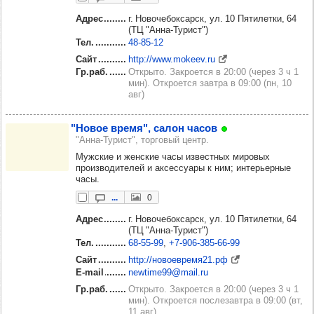
Адрес
г. Новочебоксарск, ул. 10 Пятилетки, 64
(ТЦ "Анна-Турист")
Тел.
48‑85‑12
Сайт
http://www.mokeev.ru
Гр.раб.
Открыто. Закроется в 20:00 (через 3 ч 1
мин). Откроется завтра в 09:00 (пн, 10
авг)
"Новое время", салон часов
"Анна-Турист", торговый центр.
Мужские и женские часы известных мировых
производителей и аксессуары к ним; интерьерные
часы.
...
0
Адрес
г. Новочебоксарск, ул. 10 Пятилетки, 64
(ТЦ "Анна-Турист")
Тел.
68‑55‑99
+7‑906‑385‑66‑99
Сайт
http://новоевремя21.рф
E-mail
newtime99@mail.ru
Гр.раб.
Открыто. Закроется в 20:00 (через 3 ч 1
мин). Откроется послезавтра в 09:00 (вт,
11 авг)