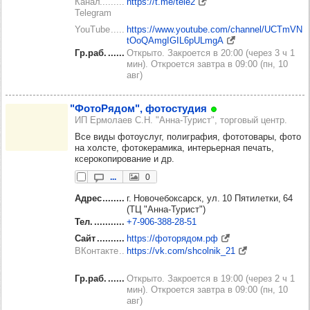
Канал
https://t.me/tele2
Telegram
YouTube
https://www.youtube.com/channel/UCTmVN
tOoQAmgIGIL6pULmgA
Гр.раб.
Открыто. Закроется в 20:00 (через 3 ч 1
мин). Откроется завтра в 09:00 (пн, 10
авг)
"Фото­Ря­дом", фотос­ту­дия
ИП Ермолаев С.Н. "Анна-Турист", торговый центр.
Все виды фотоуслуг, полиграфия, фототовары, фото
на холсте, фотокерамика, интерьерная печать,
ксерокопирование и др.
...
0
Адрес
г. Новочебоксарск, ул. 10 Пятилетки, 64
(ТЦ "Анна-Турист")
Тел.
+7‑906‑388‑28‑51
Сайт
https://фоторядом.рф
ВКонтакте
https://vk.com/shcolnik_21
Гр.раб.
Открыто. Закроется в 19:00 (через 2 ч 1
мин). Откроется завтра в 09:00 (пн, 10
авг)