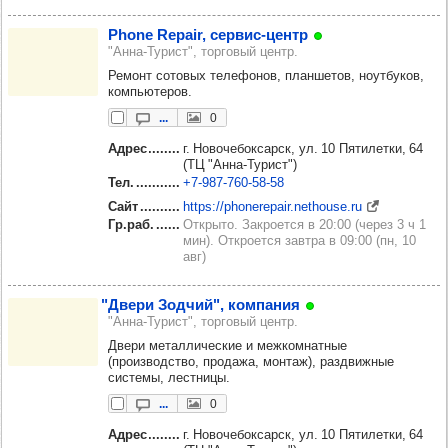
Phone Repair, сер­вис-центр
"Анна-Турист", торговый центр.
Ремонт сотовых телефонов, планшетов, ноутбуков,
компьютеров.
...
0
Адрес
г. Новочебоксарск, ул. 10 Пятилетки, 64
(ТЦ "Анна-Турист")
Тел.
+7‑987‑760‑58‑58
Сайт
https://phonerepair.nethouse.ru
Гр.раб.
Открыто. Закроется в 20:00 (через 3 ч 1
мин). Откроется завтра в 09:00 (пн, 10
авг)
"Двери Зод­чий", ком­па­ния
"Анна-Турист", торговый центр.
Двери металлические и межкомнатные
(производство, продажа, монтаж), раздвижные
системы, лестницы.
...
0
Адрес
г. Новочебоксарск, ул. 10 Пятилетки, 64