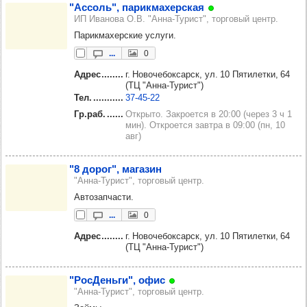
"Ассоль", парик­ма­хер­ская
ИП Иванова О.В. "Анна-Турист", торговый центр.
Парикмахерские услуги.
...
0
Адрес
г. Новочебоксарск, ул. 10 Пятилетки, 64
(ТЦ "Анна-Турист")
Тел.
37‑45‑22
Гр.раб.
Открыто. Закроется в 20:00 (через 3 ч 1
мин). Откроется завтра в 09:00 (пн, 10
авг)
"8 дорог", мага­зин
"Анна-Турист", торговый центр.
Автозапчасти.
...
0
Адрес
г. Новочебоксарск, ул. 10 Пятилетки, 64
(ТЦ "Анна-Турист")
"Рос­Деньги", офис
"Анна-Турист", торговый центр.