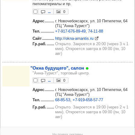
пиломатериалы и пр.
...
0
Адрес
г. Новочебоксарск, ул. 10 Пятилетки, 64
(ТЦ "Анна-Турист")
Тел.
+7‑917‑676‑89‑49
74‑11‑88
Сайт
http://okna-amantis.ru
Гр.раб.
Открыто. Закроется в 20:00 (через 3 ч 1
мин). Откроется завтра в 09:00 (пн, 10
авг)
"Окна буду­щего", салон
"Анна-Турист", торговый центр.
...
0
Адрес
г. Новочебоксарск, ул. 10 Пятилетки, 64
(ТЦ "Анна-Турист")
Тел.
68‑85‑53
+7‑919‑658‑57‑77
Гр.раб.
Открыто. Закроется в 19:00 (через 2 ч 1
мин). Откроется завтра в 09:00 (пн, 10
авг)