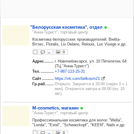
"Бело­рус­ская кос­ме­тика", отдел
"Анна-Турист", торговый центр.
Косметика белорусских производителей: Bielita-
Вiтэкс, Floralis, Liv Delano, Relouis, Lux Visege и др.
...
0
Адрес
г. Новочебоксарск, ул. 10 Пятилетки, 64
(ТЦ "Анна-Турист")
Тел.
+7‑987‑123‑25‑31
Сайт
https://vk.com/belkosm21
Гр.раб.
Открыто. Закроется в 20:00 (через 3 ч 1
мин). Откроется завтра в 09:00 (пн, 10
авг)
M-cosmetics, мага­зин
"Анна-Турист", торговый центр.
Профессиональная косметика для волос "Wella",
"Londa", "Estel", "Schwarzkopf", "KEEN", Nails и др.
...
0