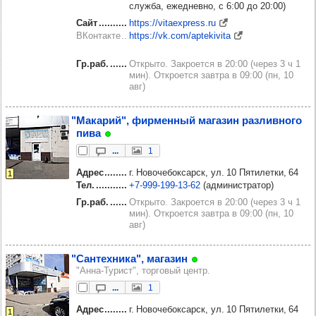
служба, ежедневно, с 6:00 до 20:00)
Сайт
https://vitaexpress.ru
ВКонтакте
https://vk.com/aptekivita
Гр.раб.
Открыто. Закроется в 20:00 (через 3 ч 1
мин). Откроется завтра в 09:00 (пн, 10
авг)
"Мака­рий", фир­мен­ный мага­зин раз­лив­ного
пива
...
1
Адрес
г. Новочебоксарск, ул. 10 Пятилетки, 64
1
Тел.
+7‑999‑199‑13‑62
(администратор)
Гр.раб.
Открыто. Закроется в 20:00 (через 3 ч 1
мин). Откроется завтра в 09:00 (пн, 10
авг)
"Сан­тех­ника", мага­зин
"Анна-Турист", торговый центр.
...
1
Адрес
г. Новочебоксарск, ул. 10 Пятилетки, 64
1