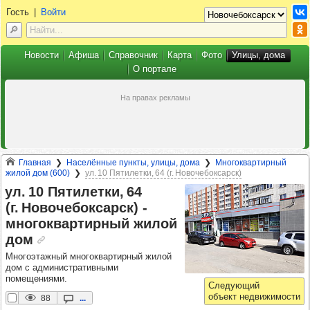
Гость
|
Войти
Новости
Афиша
Справочник
Карта
Фото
Улицы, дома
О портале
Главная
Населённые пункты, улицы, дома
Многоквартирный
жилой дом (600)
ул. 10 Пятилетки, 64 (г. Новочебоксарск)
ул. 10 Пяти­летки, 64
(г. Ново­че­бок­сарск) -​
мно­гок­вар­тир­ный жилой
дом
Многоэтажный многоквартирный жилой
дом с административными
помещениями.
88
...