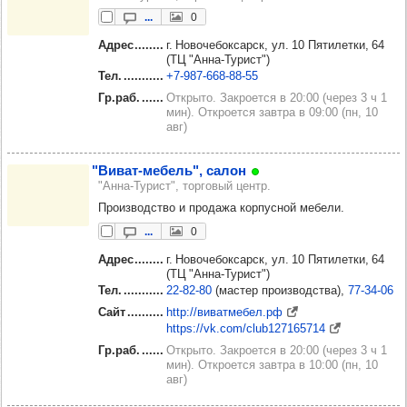
...
0
Адрес
г. Новочебоксарск, ул. 10 Пятилетки, 64
(ТЦ "Анна-Турист")
Тел.
+7‑987‑668‑88‑55
Гр.раб.
Открыто. Закроется в 20:00 (через 3 ч 1
мин). Откроется завтра в 09:00 (пн, 10
авг)
"Виват-мебель", салон
"Анна-Турист", торговый центр.
Производство и продажа корпусной мебели.
...
0
Адрес
г. Новочебоксарск, ул. 10 Пятилетки, 64
(ТЦ "Анна-Турист")
Тел.
22‑82‑80
(мастер производства)
77‑34‑06
Сайт
http://виватмебел.рф
https://vk.com/club127165714
Гр.раб.
Открыто. Закроется в 20:00 (через 3 ч 1
мин). Откроется завтра в 10:00 (пн, 10
авг)