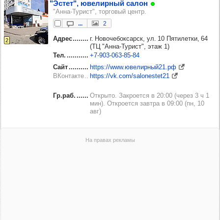
"Эстет", юве­лир­ный салон
"Анна-Турист", торговый центр.
...
2
Адрес
г. Новочебоксарск, ул. 10 Пятилетки, 64
2
(ТЦ "Анна-Турист", этаж 1)
Тел.
+7‑903‑063‑85‑84
Сайт
https://www.ювелирный21.рф
ВКонтакте
https://vk.com/salonestet21
Гр.раб.
Открыто. Закроется в 20:00 (через 3 ч 1
мин). Откроется завтра в 09:00 (пн, 10
авг)