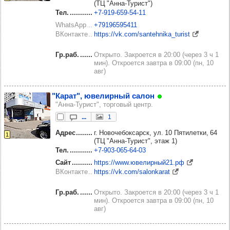
(ТЦ "Анна-Турист")
Тел.
+7‑919‑659‑54‑11
WhatsApp
+79196595411
ВКонтакте
https://vk.com/santehnika_turist
Гр.раб.
Открыто. Закроется в 20:00 (через 3 ч 1
мин). Откроется завтра в 09:00 (пн, 10
авг)
"Карат", юве­лир­ный салон
"Анна-Турист", торговый центр.
...
1
Адрес
г. Новочебоксарск, ул. 10 Пятилетки, 64
1
(ТЦ "Анна-Турист", этаж 1)
Тел.
+7‑903‑065‑64‑03
Сайт
https://www.ювелирный21.рф
ВКонтакте
https://vk.com/salonkarat
Гр.раб.
Открыто. Закроется в 20:00 (через 3 ч 1
мин). Откроется завтра в 09:00 (пн, 10
авг)