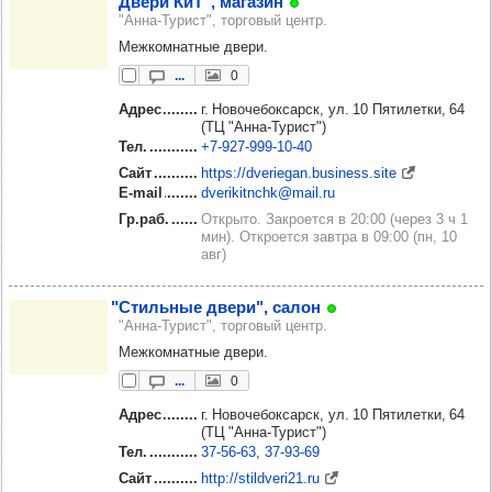
"Двери КиТ", мага­зин
"Анна-Турист", торговый центр.
Межкомнатные двери.
...
0
Адрес
г. Новочебоксарск, ул. 10 Пятилетки, 64
(ТЦ "Анна-Турист")
Тел.
+7‑927‑999‑10‑40
Сайт
https://dveriegan.business.site
E-mail
dverikitnchk@mail.ru
Гр.раб.
Открыто. Закроется в 20:00 (через 3 ч 1
мин). Откроется завтра в 09:00 (пн, 10
авг)
"Стиль­ные двери", салон
"Анна-Турист", торговый центр.
Межкомнатные двери.
...
0
Адрес
г. Новочебоксарск, ул. 10 Пятилетки, 64
(ТЦ "Анна-Турист")
Тел.
37‑56‑63
37‑93‑69
Сайт
http://stildveri21.ru