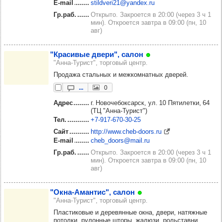
E-mail
stildveri21@yandex.ru
Гр.раб.
Открыто. Закроется в 20:00 (через 3 ч 1
мин). Откроется завтра в 09:00 (пн, 10
авг)
"Кра­си­вые двери", салон
"Анна-Турист", торговый центр.
Продажа стальных и межкомнатных дверей.
...
0
Адрес
г. Новочебоксарск, ул. 10 Пятилетки, 64
(ТЦ "Анна-Турист")
Тел.
+7‑917‑670‑30‑25
Сайт
http://www.cheb-doors.ru
E-mail
cheb_doors@mail.ru
Гр.раб.
Открыто. Закроется в 20:00 (через 3 ч 1
мин). Откроется завтра в 09:00 (пн, 10
авг)
"Окна-Аман­тис", салон
"Анна-Турист", торговый центр.
Пластиковые и деревянные окна, двери, натяжные
потолки, рулонные шторы, жалюзи, рольставни,