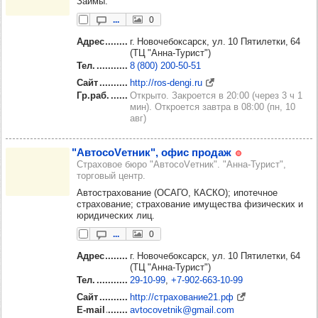
Займы.
...
0
Адрес
г. Новочебоксарск, ул. 10 Пятилетки, 64
(ТЦ "Анна-Турист")
Тел.
8 (800) 200‑50‑51
Сайт
http://ros-dengi.ru
Гр.раб.
Открыто. Закроется в 20:00 (через 3 ч 1
мин). Откроется завтра в 08:00 (пн, 10
авг)
"АвтосоVетник", офис про­даж
Страховое бюро "АвтосоVетник". "Анна-Турист",
торговый центр.
Автострахование (ОСАГО, КАСКО); ипотечное
страхование; страхование имущества физических и
юридических лиц.
...
0
Адрес
г. Новочебоксарск, ул. 10 Пятилетки, 64
(ТЦ "Анна-Турист")
Тел.
29‑10‑99
+7‑902‑663‑10‑99
Сайт
http://страхование21.рф
E-mail
avtocovetnik@gmail.com