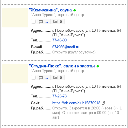
"Жем­чу­жина", сауна
"Анна-Турист", торговый центр.
...
0
Адрес
г. Новочебоксарск, ул. 10 Пятилетки, 64
(ТЦ "Анна-Турист")
Тел.
77‑46‑00
E-mail
674966@mail.ru
Гр.раб.
Открыто (круглосуточно)
"Сту­дия-Люкс", салон кра­соты
"Анна-Турист", торговый центр.
...
0
Адрес
г. Новочебоксарск, ул. 10 Пятилетки, 64
(ТЦ "Анна-Турист")
Тел.
77‑23‑78
Сайт
https://vk.com/club15870918
Гр.раб.
Открыто. Закроется в 20:00 (через 3 ч 1
мин). Откроется завтра в 09:00 (пн, 10
авг)