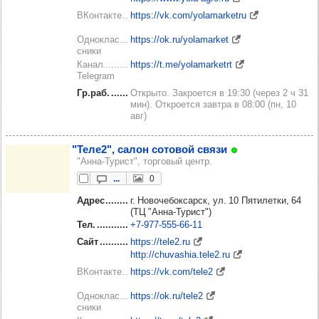
ВКонтакте
https://vk.com/yolamarketru
Одноклас
https://ok.ru/yolamarket
сники
Канал
https://t.me/yolamarketrt
Telegram
Гр.раб.
Открыто. Закроется в 19:30 (через 2 ч 31
мин). Откроется завтра в 08:00 (пн, 10
авг)
"Теле2", салон сото­вой связи
"Анна-Турист", торговый центр.
...
0
Адрес
г. Новочебоксарск, ул. 10 Пятилетки, 64
(ТЦ "Анна-Турист")
Тел.
+7‑977‑555‑66‑11
Сайт
https://tele2.ru
http://chuvashia.tele2.ru
ВКонтакте
https://vk.com/tele2
Одноклас
https://ok.ru/tele2
сники