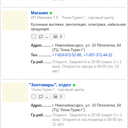
Мага­зин
ИП Иванова Т.Е. "Анна-Турист", торговый центр.
Кухонные вытяжки, вентиляция, электрика, кабельная
продукция.
...
0
Адрес
г. Новочебоксарск, ул. 10 Пятилетки, 64
(ТЦ "Анна-Турист")
Тел.
+7‑919‑672‑52‑88
+7‑937‑372‑44‑22
Гр.раб.
Открыто. Закроется в 20:00 (через 3 ч 1
мин). Откроется завтра в 09:00 (пн, 10
авг)
"Зоото­вары", отдел
"Анна-Турист", торговый центр.
...
0
Адрес
г. Новочебоксарск, ул. 10 Пятилетки, 64
(ТЦ "Анна-Турист")
Гр.раб.
Открыто. Закроется в 20:00 (через 3 ч 1
мин). Откроется послезавтра в 09:00 (вт,
11 авг)