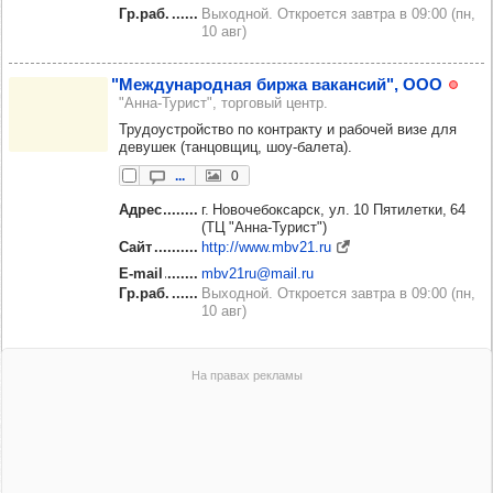
Гр.раб.
Выходной. Откроется завтра в 09:00 (пн,
10 авг)
"Меж­ду­на­род­ная биржа вакан­сий", ООО
"Анна-Турист", торговый центр.
Трудоустройство по контракту и рабочей визе для
девушек (танцовщиц, шоу-балета).
...
0
Адрес
г. Новочебоксарск, ул. 10 Пятилетки, 64
(ТЦ "Анна-Турист")
Сайт
http://www.mbv21.ru
E-mail
mbv21ru@mail.ru
Гр.раб.
Выходной. Откроется завтра в 09:00 (пн,
10 авг)