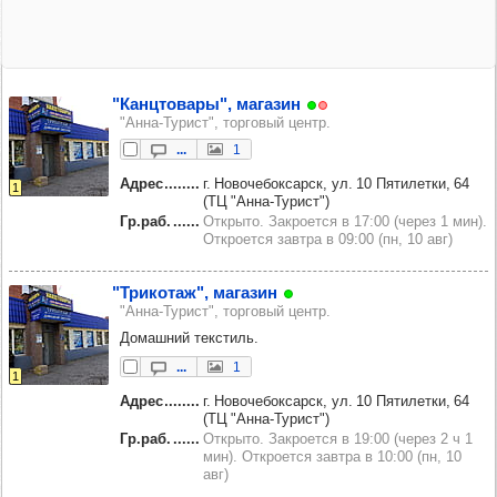
"Кан­цто­вары", мага­зин
"Анна-Турист", торговый центр.
...
1
Адрес
г. Новочебоксарск, ул. 10 Пятилетки, 64
1
(ТЦ "Анна-Турист")
Гр.раб.
Открыто. Закроется в 17:00 (через 1 мин).
Откроется завтра в 09:00 (пн, 10 авг)
"Три­ко­таж", мага­зин
"Анна-Турист", торговый центр.
Домашний текстиль.
...
1
1
Адрес
г. Новочебоксарск, ул. 10 Пятилетки, 64
(ТЦ "Анна-Турист")
Гр.раб.
Открыто. Закроется в 19:00 (через 2 ч 1
мин). Откроется завтра в 10:00 (пн, 10
авг)