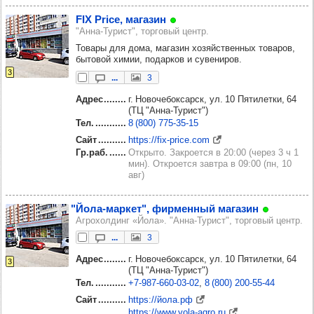
FIX Price, мага­зин
"Анна-Турист", торговый центр.
Товары для дома, магазин хозяйственных товаров,
бытовой химии, подарков и сувениров.
3
...
3
Адрес
г. Новочебоксарск, ул. 10 Пятилетки, 64
(ТЦ "Анна-Турист")
Тел.
8 (800) 775‑35‑15
Сайт
https://fix-price.com
Гр.раб.
Открыто. Закроется в 20:00 (через 3 ч 1
мин). Откроется завтра в 09:00 (пн, 10
авг)
"Йола-мар­кет", фир­мен­ный мага­зин
Агрохолдинг «Йола». "Анна-Турист", торговый центр.
...
3
Адрес
г. Новочебоксарск, ул. 10 Пятилетки, 64
3
(ТЦ "Анна-Турист")
Тел.
+7‑987‑660‑03‑02
8 (800) 200‑55‑44
Сайт
https://йола.рф
https://www.yola-agro.ru