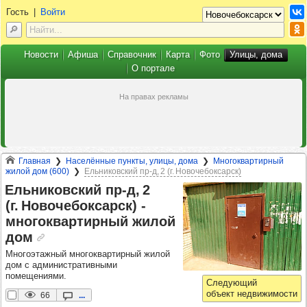
Гость
|
Войти
Новости
Афиша
Справочник
Карта
Фото
Улицы, дома
О портале
Главная
Населённые пункты, улицы, дома
Многоквартирный
жилой дом (600)
Ельниковский пр‑д, 2 (г. Новочебоксарск)
Ель­ни­ков­ский пр‑д, 2
(г. Ново­че­бок­сарск) -​
мно­гок­вар­тир­ный жилой
дом
Многоэтажный многоквартирный жилой
дом с административными
помещениями.
66
...