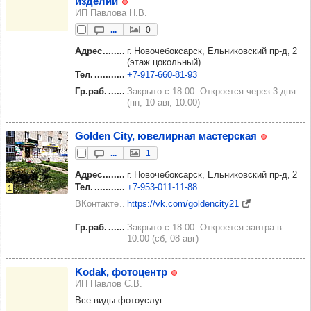
изде­лий
ИП Павлова Н.В.
...
0
Адрес
г. Новочебоксарск, Ельниковский пр‑д, 2
(этаж цокольный)
Тел.
+7‑917‑660‑81‑93
Гр.раб.
Закрыто с 18:00. Откроется через 3 дня
(пн, 10 авг, 10:00)
Golden City, юве­лир­ная мас­тер­ская
...
1
Адрес
г. Новочебоксарск, Ельниковский пр‑д, 2
Тел.
+7‑953‑011‑11‑88
1
ВКонтакте
https://vk.com/goldencity21
Гр.раб.
Закрыто с 18:00. Откроется завтра в
10:00 (сб, 08 авг)
Kodak, фото­центр
ИП Павлов С.В.
Все виды фотоуслуг.