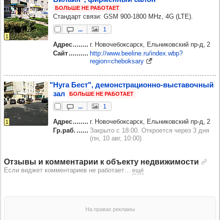
БОЛЬШЕ НЕ РАБОТАЕТ
Стандарт связи: GSM 900-1800 MHz, 4G (LTE).
...
1
1
Адрес
г. Новочебоксарск, Ельниковский пр‑д, 2
Сайт
http://www.beeline.ru/index.wbp?
region=cheboksary
"Нуга Бест", демонс­тра­ци­онно-выс­та­воч­ный
зал
БОЛЬШЕ НЕ РАБОТАЕТ
...
1
Адрес
г. Новочебоксарск, Ельниковский пр‑д, 2
1
Гр.раб.
Закрыто с 18:00. Откроется через 3 дня
(пн, 10 авг, 10:00)
Отзывы и комментарии к объекту недвижимости
Если виджет комментариев не работает
…
ещё