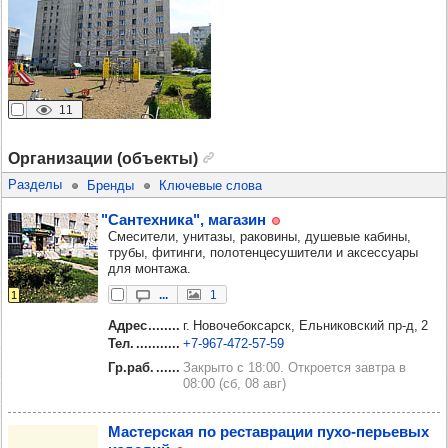
11
Организации (объекты)
Разделы
Бренды
Ключевые слова
"Сан­тех­ника", мага­зин
Смесители, унитазы, раковины, душевые кабины,
трубы, фитинги, полотенцесушители и аксессуары
для монтажа.
...
1
1
Адрес
г. Новочебоксарск, Ельниковский пр‑д, 2
Тел.
+7‑967‑472‑57‑59
Гр.раб.
Закрыто с 18:00. Откроется завтра в
08:00 (сб, 08 авг)
Мас­тер­ская по рес­тав­ра­ции пухо-перь­евых