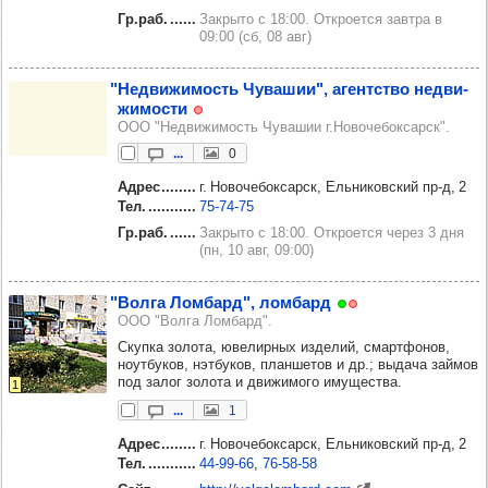
Гр.раб.
Закрыто с 18:00. Откроется завтра в
09:00 (сб, 08 авг)
"Нед­ви­жи­мость Чува­шии", агентство нед­ви­
жи­мости
ООО "Недвижимость Чувашии г.Новочебоксарск".
...
0
Адрес
г. Новочебоксарск, Ельниковский пр‑д, 2
Тел.
75‑74‑75
Гр.раб.
Закрыто с 18:00. Откроется через 3 дня
(пн, 10 авг, 09:00)
"Волга Лом­бард", лом­бард
ООО "Волга Ломбард".
Скупка золота, ювелирных изделий, смартфонов,
ноутбуков, нэтбуков, планшетов и др.; выдача займов
под залог золота и движимого имущества.
1
...
1
Адрес
г. Новочебоксарск, Ельниковский пр‑д, 2
Тел.
44‑99‑66
76‑58‑58