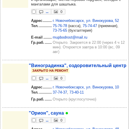
мангалами для шашлыка.
...
0
Адрес
г. Новочебоксарск, ул. Винокурова, 52
Тел.
75‑76‑78
(касса)
75‑74‑47
(приемная)
73‑75‑65
(бухгалтерия)
E-mail
mupbodrost@mail.ru
Гр.раб.
Открыто. Закроется в 22:00 (через 4 ч 12
мин). Откроется завтра в 10:00 (вс, 09
авг)
"Виног­ра­динка", оздо­ро­ви­тель­ный центр
ЗАКРЫТО НА РЕМОНТ
...
0
Адрес
г. Новочебоксарск, ул. Винокурова, 10
Тел.
37‑74‑37
73‑40‑11
Гр.раб.
Открыто (круглосуточно)
"Орион", сауна
...
0