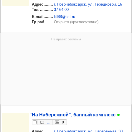
Адрес
г. Новочебоксарск, ул. Терешковой, 16
Тел.
37‑64‑00
E-mail
litl88@list.ru
Гр.раб.
Открыто (круглосуточно)
"На Набе­реж­ной", бан­ный ком­плекс
...
0
Адрес
г. Новочебоксарск, ул. Набережная, 30