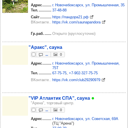
Адрес
г. Новочебоксарск, ул. Промышленная, 35
Тел.
37‑48‑88
1
Сайт
https://пандора21.рф
ВКонтакте
https://vk.com/saunapandora
Гр.раб.
Открыто (круглосуточно)
"Аракс", сауна
...
0
Адрес
г. Новочебоксарск, ул. Промышленная,
75Т
Тел.
67‑75‑75
+7‑902‑327‑75‑75
ВКонтакте
https://vk.com/club29290979
"VIP Атлан­тик СПА", сауна
"Арена", торговый центр.
...
0
Адрес
г. Новочебоксарск, ул. Советская, 69А
(ТЦ "Арена")