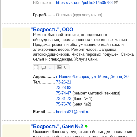
ВКонтакте
https://vk.com/public214505788
Гр.раб.
Открыто (круглосуточно)
"Бод­рость", ООО
Ремонт бытовой техники, холодильного
оборудования, промышленных стиральных машин.
Продажа, ремонт и обслуживание онлайн-касс и
электронных весов. Ремонт часов. Заправка
автокондиционеров. Чистка перовых подушек. Стирка
белья и спецодежды. Услуги бани.
...
0
Адрес
г. Новочебоксарск, ул. Молодёжная, 20
Тел.
73‑26‑21
73‑28‑83
75‑74‑47
(ремонт бытовой техники)
73‑81‑73
(баня № 1)
75‑76‑78
(баня №2)
E-mail
bodrost21@mail.ru
"Бод­рость", баня №2
Оказание банных услуг, стирка белья для населения
и организаций; чистка перовых подушек, беседки с