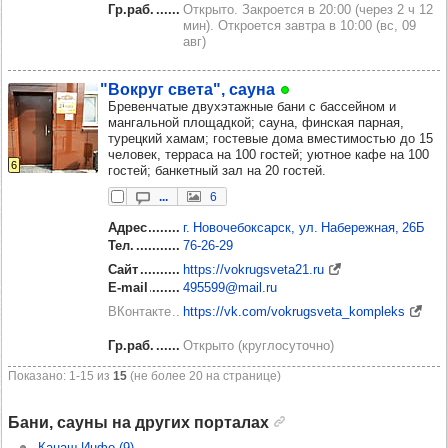
Гр.раб.
Открыто. Закроется в 20:00 (через 2 ч 12
мин). Откроется завтра в 10:00 (вс, 09
авг)
"Вок­руг света", сауна
Бревенчатые двухэтажные бани с бассейном и
мангальной площадкой; сауна, финская парная,
турецкий хамам; гостевые дома вместимостью до 15
человек, терраса на 100 гостей; уютное кафе на 100
6
гостей; банкетный зал на 20 гостей.
...
6
Адрес
г. Новочебоксарск, ул. Набережная, 26Б
Тел.
76‑26‑29
Сайт
https://vokrugsveta21.ru
E-mail
495599@mail.ru
ВКонтакте
https://vk.com/vokrugsveta_kompleks
Гр.раб.
Открыто (круглосуточно)
Показано: 1‑15 из
15
(не более 20 на странице)
Бани, сауны на других порталах
Канаш-Инфо (9)