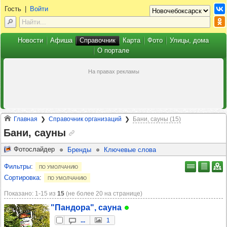
Гость
|
Войти
Новости
Афиша
Справочник
Карта
Фото
Улицы, дома
О портале
Главная
Справочник организаций
Бани, сауны (15)
Бани, сауны
Фотослайдер
Бренды
Ключевые слова
Фильтры
:
по умолчанию
Сортировка
:
по умолчанию
Показано: 1‑15 из
15
(не более 20 на странице)
"Пан­дора", сауна
...
1