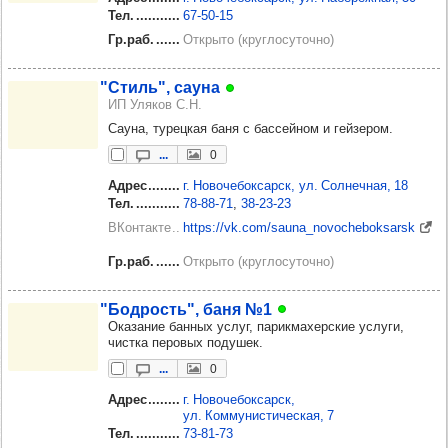
Тел.
67‑50‑15
Гр.раб.
Открыто (круглосуточно)
"Стиль", сауна
ИП Уляков С.Н.
Сауна, турецкая баня с бассейном и гейзером.
...
0
Адрес
г. Новочебоксарск, ул. Солнечная, 18
Тел.
78‑88‑71
38‑23‑23
ВКонтакте
https://vk.com/sauna_novocheboksarsk
Гр.раб.
Открыто (круглосуточно)
"Бод­рость", баня №1
Оказание банных услуг, парикмахерские услуги,
чистка перовых подушек.
...
0
Адрес
г. Новочебоксарск,
ул. Коммунистическая, 7
Тел.
73‑81‑73