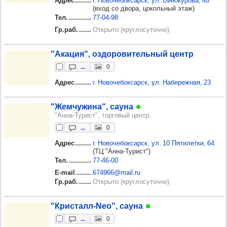
Адрес
г. Новочебоксарск, ул. Винокурова, 48
(вход со двора, цокольный этаж)
Тел.
77‑04‑98
Гр.раб.
Открыто (круглосуточно)
"Ака­ция", оздо­ро­ви­тель­ный центр
...
0
Адрес
г. Новочебоксарск, ул. Набережная, 23
"Жем­чу­жина", сауна
"Анна-Турист", торговый центр.
...
0
Адрес
г. Новочебоксарск, ул. 10 Пятилетки, 64
(ТЦ "Анна-Турист")
Тел.
77‑46‑00
E-mail
674966@mail.ru
Гр.раб.
Открыто (круглосуточно)
"Крис­талл-Neo", сауна
...
0