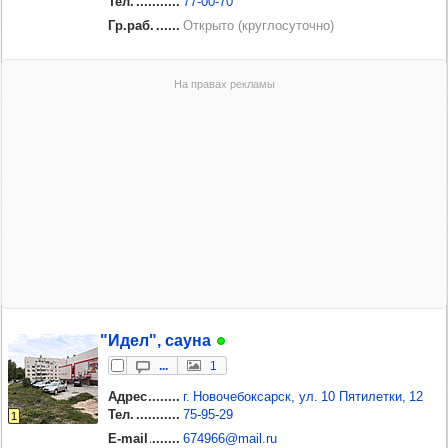
Тел.
77‑00‑70
Гр.раб.
Открыто (круглосуточно)
"Идел", сауна
...
1
Адрес
г. Новочебоксарск, ул. 10 Пятилетки, 12
Тел.
75‑95‑29
1
E-mail
674966@mail.ru