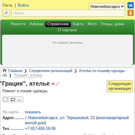
Гость
|
Войти
Новости
Афиша
Справочник
Карта
Фото
Улицы, дома
О портале
Главная
Справочник организаций
Ателье по пошиву одежды
(4)
"Грация", ателье
"Гра­ция", ателье
Ремонт и пошив одежды.
...
На карте
показать
Адрес
г. Новочебоксарск
,
ул. Терешковой
, 22
(
многоквартирный
жилой дом
)
Тел.
+7‑917‑655‑19‑38