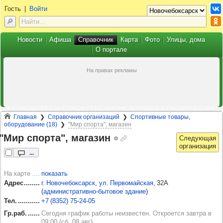
Гость
|
Войти
Новости
Афиша
Справочник
Карта
Фото
Улицы, дома
О портале
Главная
Справочник организаций
Спортивные товары,
оборудование (18)
"Мир спорта", магазин
"Мир спорта", мага­зин
...
На карте
показать
Адрес
г. Новочебоксарск
,
ул. Первомайская
, 32А
(
административно-бытовое здание
)
Тел.
+7 (8352) 75‑24‑05
Гр.раб.
Сегодня график работы неизвестен. Откроется завтра в
09:00 (сб, 08 авг)