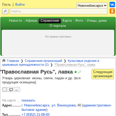
Гость
|
Войти
Новости
Афиша
Справочник
Карта
Фото
Улицы, дома
О портале
Главная
Справочник организаций
Культовые изделия и
церковные принадлежности (2)
"Православная Русь", лавка
"Пра­вос­лав­ная Русь", лавка
Утварь церковная: иконы, свечи, ладан и др. (вся
продукция освящена).
...
На карте
показать
Адрес
г. Новочебоксарск
,
ул. Винокурова
, 40
(
административно-
бытовое здание
)
Тел.
+7 (8352) 21‑08‑83