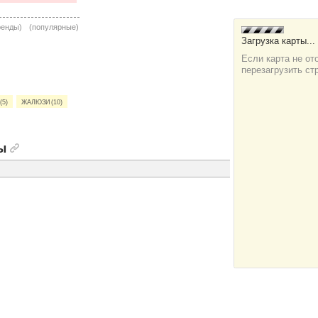
ренды)
(популярные)
(5)
Жалюзи (10)
ы