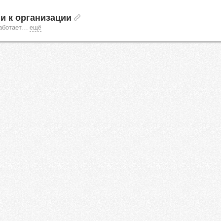
и к организации
аботает
…
ещё