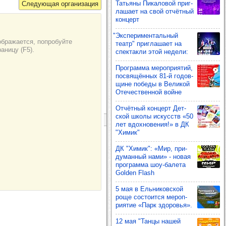
Тать­яны Пика­ло­вой приг­
ла­шает на свой отчёт­ный
кон­церт
"Экспе­ри­мен­таль­ный
театр" приг­ла­шает на
спек­такли этой недели:
Прог­рамма мероп­ри­ятий,
пос­вя­щён­ных 81-й годов­
щине победы в Вели­кой
Оте­чес­твен­ной войне
Отчёт­ный кон­церт Дет­
ской школы искусств «50
лет вдох­но­ве­ния!» в ДК
"Химик"
ДК "Химик": «Мир, при­
ду­ман­ный нами» - новая
прог­рамма шоу‑балета
Golden Flash
5 мая в Ель­ни­ков­ской
роще сос­то­ится мероп­
ри­ятие «Парк здо­ровья».
12 мая "Танцы нашей