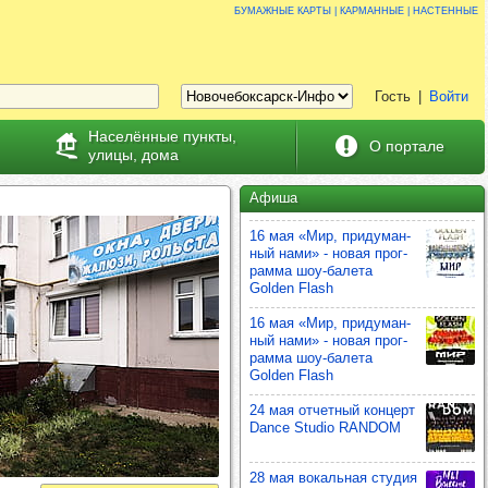
Бумажные карты | карманные | настенные
Гость
|
Войти
Населённые пункты,
О портале
улицы, дома
Афиша
16 мая «Мир, при­ду­ман­
ный нами» - новая прог­
рамма шоу‑балета
Golden Flash
16 мая «Мир, при­ду­ман­
ный нами» - новая прог­
рамма шоу‑балета
Golden Flash
24 мая отчет­ный кон­церт
Dance Studio RANDOM
28 мая вокаль­ная сту­дия