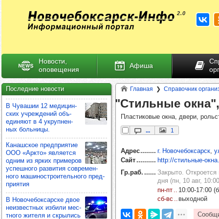
Новости,
Сп
Афиша
оповещения
ор
Последние новости
Главная
Справочник органи
"Стиль­ные окна",
В Чува­шии 12 меди­цин­
ских учреж­де­ний объ­
Пластиковые окна, двери, рольс
еди­няют в 4 укруп­нен­
ных боль­ницы.
...
1
Канаш­ское пред­при­ятие
Адрес
г. Новочебоксарск
,
у
ООО «Аркто» явля­ется
Сайт
http://стильные-окн
одним из ярких при­ме­ров
успеш­ного раз­ви­тия сов­ре­мен­
Гр.раб.
Закрыто. Откроется в
ного маши­нос­тро­итель­ного пред­
дня (пн, 10 авг, 10:00
при­ятия
пн‑пт
10:00‑17:00 (б
сб‑вс
выходной
В Ново­че­бок­сар­ске двое
неиз­вес­тных избили мес­
тного жителя и скры­лись