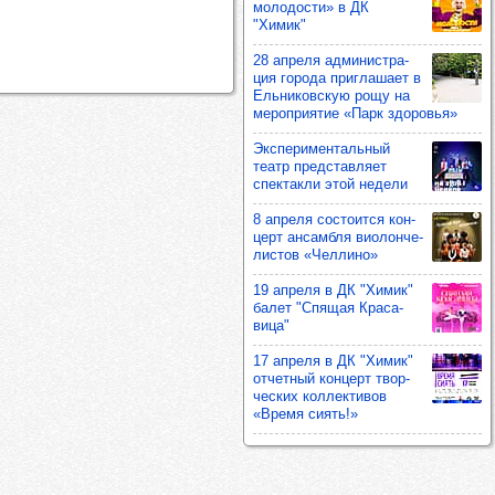
моло­дости» в ДК
"Химик"
28 апреля адми­нис­тра­
ция города приг­ла­шает в
Ель­ни­ков­скую рощу на
мероп­ри­ятие «Парк здо­ровья»
Экспе­ри­мен­таль­ный
театр пред­став­ляет
спек­такли этой недели
8 апреля сос­то­ится кон­
церт ансам­бля виолон­че­
лис­тов «Чел­лино»
19 апреля в ДК "Химик"
балет "Спя­щая Кра­са­
вица"
17 апреля в ДК "Химик"
отчет­ный кон­церт твор­
чес­ких кол­лек­ти­вов
«Время сиять!»