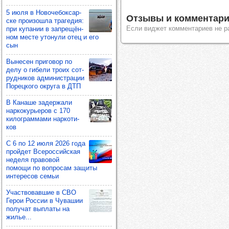
5 июля в Ново­че­бок­сар­
Отзывы и комментари
ске про­изошла тра­ге­дия:
Если виджет комментариев не р
при купа­нии в зап­ре­щён­
ном месте уто­нули отец и его
сын
Выне­сен при­го­вор по
делу о гибели троих сот­
руд­ни­ков адми­нис­тра­ции
Порец­кого округа в ДТП
В Канаше задер­жали
нар­ко­курь­еров с 170
килог­рам­мами нар­ко­ти­
ков
С 6 по 12 июля 2026 года
прой­дет Все­рос­сий­ская
неделя пра­во­вой
помощи по воп­ро­сам защиты
инте­ре­сов семьи
Учас­тво­вав­шие в СВО
Герои Рос­сии в Чува­шии
полу­чат вып­латы на
жилье...