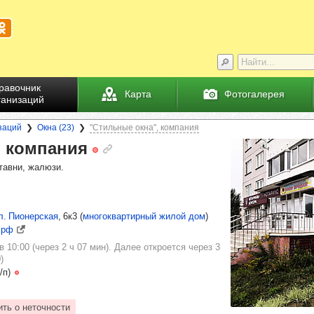
равочник
Карта
Фотогалерея
ганизаций
заций
Окна (23)
"Стильные окна", компания
 ком­па­ния
тавни, жалюзи.
л. Пионерская
, 6к3
(
многоквартирный жилой дом
)
а.рф
 10:00 (через 2 ч 07 мин). Далее откроется через 3
)
/п)