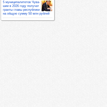
5 муни­ци­па­ли­те­тов Чува­
шии в 2026 году полу­чат
гранты главы рес­пуб­лики
на общую сумму 50 млн руб­лей