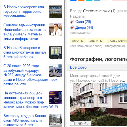
В Ново­че­бок­сар­ске бла­
Бренд
Стильные окна
(1)
(все б
го­ус­троят тер­ри­то­рию
гор­боль­ницы
Разделы
Окна (29)
Соц­блок адми­нис­тра­ции
Двери (44)
Ново­че­бок­сар­ска воз­гла­
(все разделы)
вила учи­тель мате­ма­
тики и инфор­ма­тики
Окна (30)
Двери (42)
Рольставни 
(все ключевые слова)
(популярные)
В Ново­че­бок­сар­ске с
окна мно­го­этажки выпал
5-лет­ний ребе­нок
Фотографии, логотип
С 20 июля 2026 года
Все фото
авто­бус­ный мар­шрут
№262 между Чебок­са­
Многоквартирный жилой дом
рами и Ново­че­бок­сар­ском прек­
ул. Пионерская, 6к3 (г. Новочебоксарск)
ра­тил работу
На оста­нов­ках общес­
твен­ного тран­спорта в
Чебок­са­рах можно под­
клю­читься к бес­плат­ному Wi-Fi
Вете­рану труда в Канаш­
ском МО перес­чи­тали
45
вып­латы за 5 лет