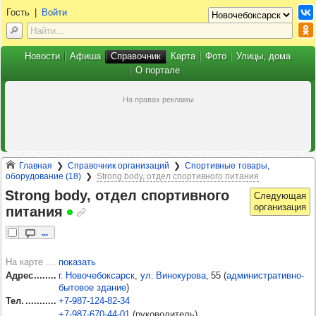
Гость
|
Войти
Новости
Афиша
Справочник
Карта
Фото
Улицы, дома
О портале
Главная
Справочник организаций
Спортивные товары,
оборудование (18)
Strong body, отдел спортивного питания
Strong body, отдел спор­тив­ного
пита­ния
...
На карте
показать
Адрес
г. Новочебоксарск
,
ул. Винокурова
, 55
(
административно-
бытовое здание
)
Тел.
+7‑987‑124‑82‑34
+7‑987‑670‑44‑01
(руководитель)