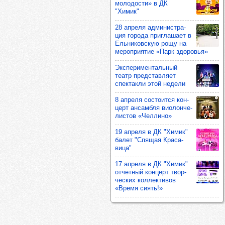
моло­дости» в ДК
"Химик"
28 апреля адми­нис­тра­
ция города приг­ла­шает в
Ель­ни­ков­скую рощу на
мероп­ри­ятие «Парк здо­ровья»
Экспе­ри­мен­таль­ный
театр пред­став­ляет
спек­такли этой недели
8 апреля сос­то­ится кон­
церт ансам­бля виолон­че­
лис­тов «Чел­лино»
19 апреля в ДК "Химик"
балет "Спя­щая Кра­са­
вица"
17 апреля в ДК "Химик"
отчет­ный кон­церт твор­
чес­ких кол­лек­ти­вов
«Время сиять!»