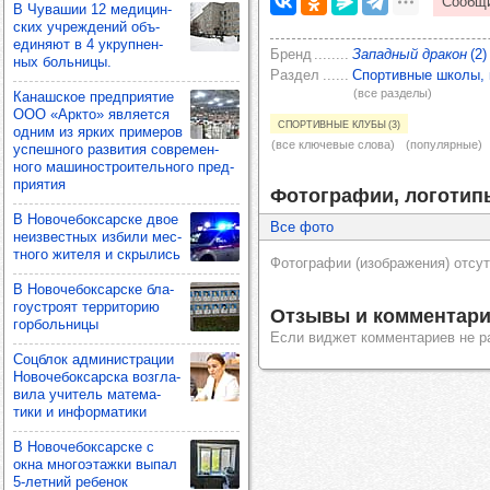
В Чува­шии 12 меди­цин­
ских учреж­де­ний объ­
еди­няют в 4 укруп­нен­
Бренд
Западный дракон
(2)
ных боль­ницы.
Раздел
Спортивные школы, к
(все разделы)
Канаш­ское пред­при­ятие
ООО «Аркто» явля­ется
Спортивные клубы (3)
одним из ярких при­ме­ров
(все ключевые слова)
(популярные)
успеш­ного раз­ви­тия сов­ре­мен­
ного маши­нос­тро­итель­ного пред­
при­ятия
Фотографии, логотип
В Ново­че­бок­сар­ске двое
Все фото
неиз­вес­тных избили мес­
тного жителя и скры­лись
Фотографии (изображения) отсут
В Ново­че­бок­сар­ске бла­
го­ус­троят тер­ри­то­рию
Отзывы и комментари
гор­боль­ницы
Если виджет комментариев не р
Соц­блок адми­нис­тра­ции
Ново­че­бок­сар­ска воз­гла­
вила учи­тель мате­ма­
тики и инфор­ма­тики
В Ново­че­бок­сар­ске с
окна мно­го­этажки выпал
5-лет­ний ребе­нок