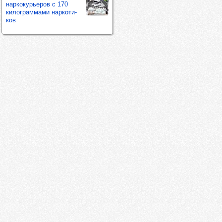
нар­ко­курь­еров с 170
килог­рам­мами нар­ко­ти­
ков