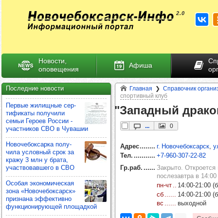
Новости,
Сп
Афиша
оповещения
ор
Последние новости
Главная
Справочник органи
спортивный клуб
Пер­вые жилищ­ные сер­
"Запад­ный дра­ко
ти­фи­каты полу­чили
семьи Героев Рос­сии -
...
0
учас­тни­ков СВО в Чува­шии
Ново­че­бок­сарка полу­
Адрес
г. Новочебоксарск
,
у
чила услов­ный срок за
Тел.
+7‑960‑307‑22‑82
кражу 3 млн у брата,
учас­тво­вав­шего в СВО
Гр.раб.
Закрыто. Откроется 
послезавтра в 14:00 
Осо­бая эко­но­ми­чес­кая
пн‑чт
14:00‑21:00 (б
зона «Ново­че­бок­сарск»
сб
14:00‑21:00 (б
приз­нана эффек­тивно
вс
выходной
фун­кци­они­ру­ющей пло­щад­кой