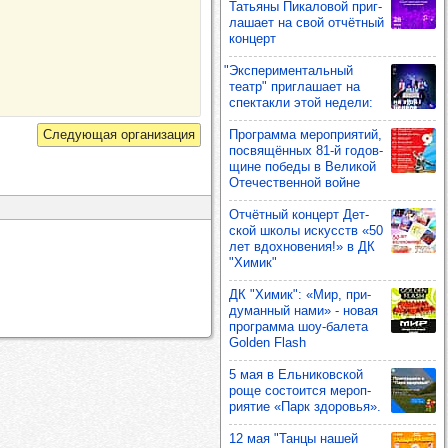
Тать­яны Пика­ло­вой приг­
ла­шает на свой отчёт­ный
кон­церт
"Экспе­ри­мен­таль­ный
театр" приг­ла­шает на
спек­такли этой недели:
Прог­рамма мероп­ри­ятий,
пос­вя­щён­ных 81-й годов­
щине победы в Вели­кой
Оте­чес­твен­ной войне
Отчёт­ный кон­церт Дет­
ской школы искусств «50
лет вдох­но­ве­ния!» в ДК
"Химик"
ДК "Химик": «Мир, при­
ду­ман­ный нами» - новая
прог­рамма шоу‑балета
Golden Flash
5 мая в Ель­ни­ков­ской
роще сос­то­ится мероп­
ри­ятие «Парк здо­ровья».
12 мая "Танцы нашей