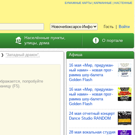
Бумажные карты | карманные | настенные
Гость
|
Войти
Населённые пункты,
О портале
улицы, дома
Афиша
"Западный дракон",
16 мая «Мир, при­ду­ман­
ный нами» - новая прог­
рамма шоу‑балета
Golden Flash
16 мая «Мир, при­ду­ман­
ный нами» - новая прог­
рамма шоу‑балета
Golden Flash
24 мая отчет­ный кон­церт
Dance Studio RANDOM
28 мая вокаль­ная сту­дия