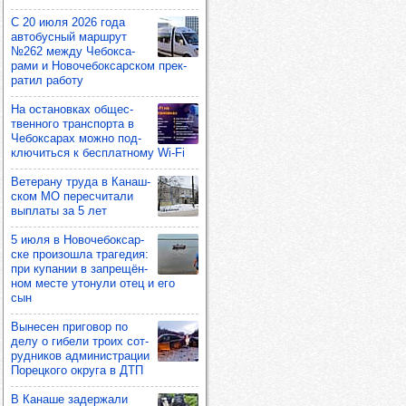
С 20 июля 2026 года
авто­бус­ный мар­шрут
№262 между Чебок­са­
рами и Ново­че­бок­сар­ском прек­
ра­тил работу
На оста­нов­ках общес­
твен­ного тран­спорта в
Чебок­са­рах можно под­
клю­читься к бес­плат­ному Wi-Fi
Вете­рану труда в Канаш­
ском МО перес­чи­тали
вып­латы за 5 лет
5 июля в Ново­че­бок­сар­
ске про­изошла тра­ге­дия:
при купа­нии в зап­ре­щён­
ном месте уто­нули отец и его
сын
Выне­сен при­го­вор по
делу о гибели троих сот­
руд­ни­ков адми­нис­тра­ции
Порец­кого округа в ДТП
В Канаше задер­жали