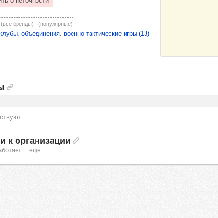
(все бренды)
(популярные)
лубы, объединения, военно-тактические игры (13)
ы
ствуют...
и к организации
аботает
…
ещё