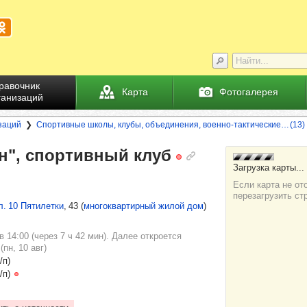
равочник
Карта
Фотогалерея
ганизаций
заций
Спортивные школы, клубы, объединения, военно-тактические… (13)
н", спор­тив­ный клуб
л. 10 Пятилетки
, 43
(
многоквартирный жилой дом
)
в 14:00 (через 7 ч 42 мин). Далее откроется
(пн, 10 авг)
/п)
/п)