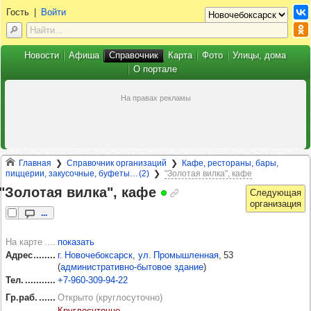
Гость
|
Войти
Новости
Афиша
Справочник
Карта
Фото
Улицы, дома
О портале
Главная
Справочник организаций
Кафе, рестораны, бары,
пиццерии, закусочные, буфеты… (2)
"Золотая вилка", кафе
"Золо­тая вилка", кафе
...
На карте
показать
Адрес
г. Новочебоксарск
,
ул. Промышленная
, 53
(
административно-бытовое здание
)
Тел.
+7‑960‑309‑94‑22
Гр.раб.
Открыто (круглосуточно)
круглосуточно